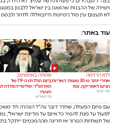
בצה"ל מבהירים כי פעולותיו של עמיצ' לא היו רק 
וישירה של ההבנות שהושגו בין ישראל ללבנון במסג
לא תעצום עין מול ניסיונות חיזבאללה לחזור ולבס
עוד באתר:
ללא הרדמה
שמחה באמשינוב
אחרי יותר מ-30 שעות: האריות
ביום הולדתו ה-79 של
הגיעו לאפריקה. צפו
האדמו"ר: שלישייה נולדה לב
אבי יעקב
הצעיר
נתי קאליש
עם סיום הפעולה, שחרר דובר צה"ל הצהרה חד משמעי
לפעול על מנת להסיר כל איום על מדינת ישראל", נמ
של תשתיות הטרור או חריגה מההסכמים ייתקל בתג