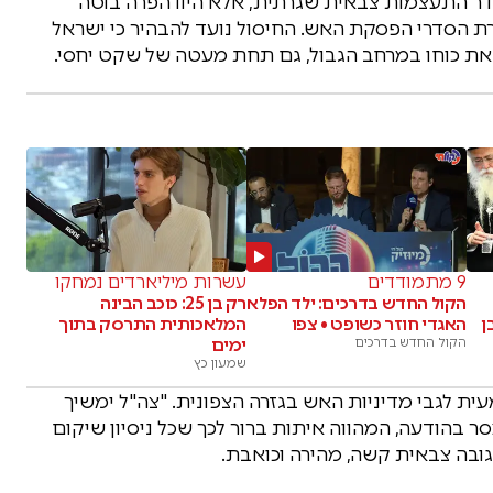
בגדר התעצמות צבאית שגרתית, אלא היוו הפרה בוטה
רת הסדרי הפסקת האש. החיסול נועד להבהיר כי ישראל
ס את כוחו במרחב הגבול, גם תחת מעטה של שקט יחסי.
9 מתמודדים
עשרות מיליארדים נמחקו
הקול החדש בדרכים: ילד הפלא
רק בן 25: כוכב הבינה
ן
האגדי חוזר כשופט • צפו
המלאכותית התרסק בתוך
הקול החדש בדרכים
ימים
שמעון כץ
ת לגבי מדיניות האש בגזרה הצפונית. "צה"ל ימשיך
סר בהודעה, המהווה איתות ברור לכך שכל ניסיון שיקום
ובה צבאית קשה, מהירה וכואבת.