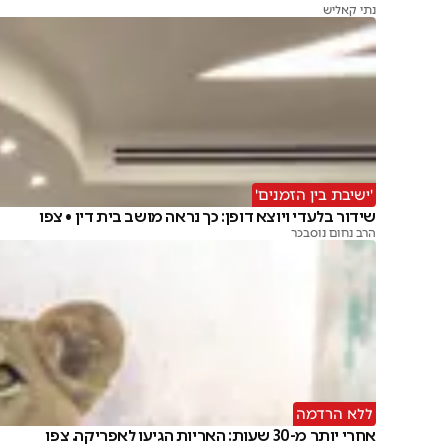
נתי קאליש
'ישיבת בין הזמנים'
שידור בלעדי ויוצא דופן: כך נראה מושב בית דין • צפו
הרב נחום נוסבכר
ללא הרדמה
אחרי יותר מ-30 שעות: האריות הגיעו לאפריקה. צפו