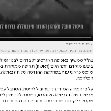
/ צילום: דובר צה"ל
תמונה בדף הבית: מטוס קרב בשמי ישראל | צילום: נתי שוחט, פלאש 0
צה"ל ממשיך באכיפה האגרסיבית בדרום לבנון ושולח 
ביצעו מוקדם יותר היום (ראשון) תקיפה ממוקדת במר
שימש כראש ענף במחלקת ההנדסה של חיזבאללה, 
המלחמה.
על פי המידע המודיעיני שהוביל לחיסול, המחבל עס
צבאיות של חיזבאללה שנהרסו, במטרה להכשירן ללחי
אקטיבי לקידום מתווי טרור ותוכניות התקפיות נגד 