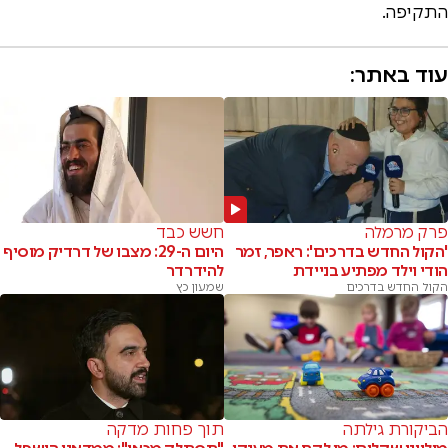
התקיפה.
עוד באתר:
פרק מרמלה
חשש כבד
'הקול החדש בדרכים': ראפר, זמר
היום ה-29: מצבו של דרדיק מוסיף
הודי וילד מפתיע בניידת
להידרדר
הקול החדש בדרכים
שמעון כץ
הביקורת גילתה
תוך פחות מדקה