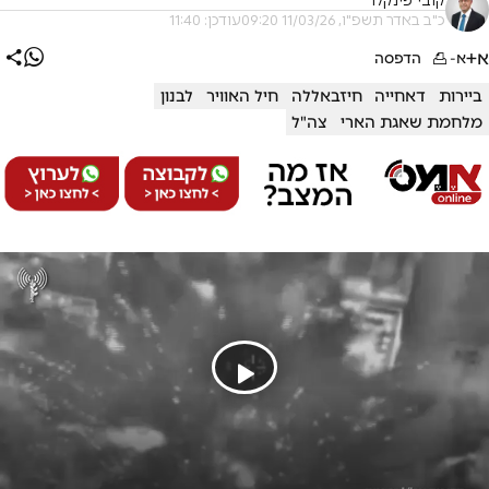
קובי פינקלר
כ"ב באדר תשפ"ו, 11/03/26 09:20
עודכן: 11:40
א+
א-
הדפסה
ביירות
דאחייה
חיזבאללה
חיל האוויר
לבנון
מלחמת שאגת הארי
צה"ל