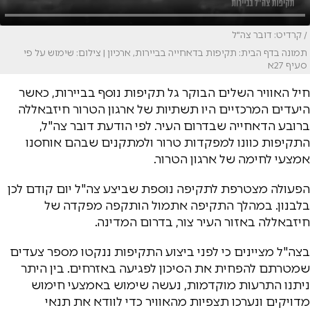
/ קרדיט: דובר צה"ל
תמונה בדף הבית: תקיפות בדאחייה בביירות, ארכיון | צילום: שימוש על פי
סעיף 27א
חיל האוויר השלים הבוקר גל תקיפות נוסף בביירות, כאשר
היעדים המרכזיים היו תשתיות של ארגון הטרור חיזבאללה
ברובע הדאחייה שבדרום העיר. לפי הודעת דובר צה"ל,
התקיפות כוונו למפקדות טרור ולמתקנים שבהם אוחסנו
אמצעי לחימה של ארגון הטרור.
הפעולה מצטרפת לתקיפה נוספת שביצע צה"ל יום קודם לכן
בלבנון. במהלך התקיפה אתמול הותקפה מפקדה של
חיזבאללה באזור העיר צור, בדרום המדינה.
בצה"ל מציינים כי לפני ביצוע התקיפות ננקטו מספר צעדים
שמטרתם להפחית את הסיכון לפגיעה באזרחים. בין היתר
ניתנו התרעות מוקדמות, נעשה שימוש באמצעי חימוש
מדויקים ונערכו תצפיות מהאוויר כדי לוודא את תנאי