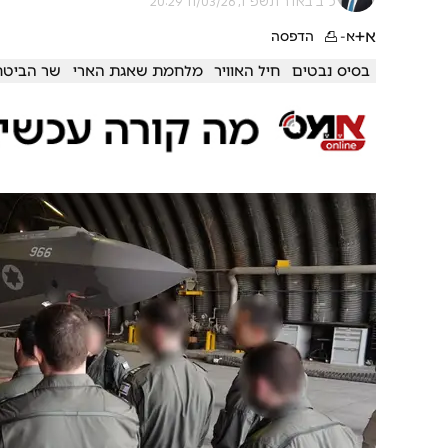
כ"ב באדר תשפ"ו, 11/03/26 20:29
א+
א-
הדפסה
בסיס נבטים
חיל האוויר
מלחמת שאגת הארי
שר הביטחו