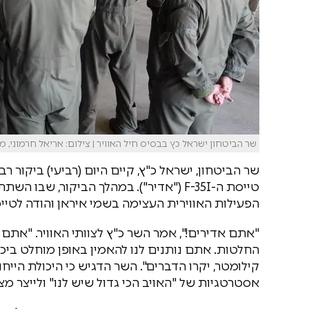
שר הביטחון ישראל כץ בבסיס חיל האוויר | צילום: אריאל חרמוני, מ
שר הביטחון, ישראל כ"ץ, קיים היום (רביעי) ביקור
טייסת ה-F-35I ("אדיר"). במהלך הביקור,
הפעילות האווירית העצימה בשמי איראן והודה לטייס
"אתם אדירים!", אמר השר כ"ץ לצוותי האוויר. "אתם
קילומטר, יקרו הדברים". השר הדגיש כי היכולת הי
אסטרטגיות של "האויב הכי גדול שיש לנו" ולייצר מ