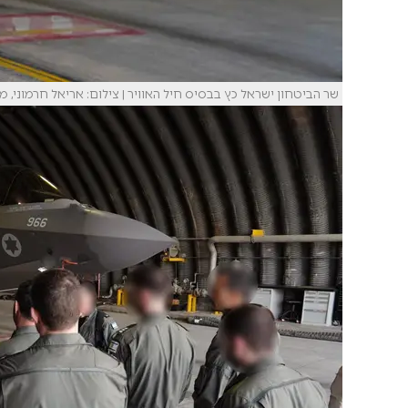
שר הביטחון ישראל כץ בבסיס חיל האוויר | צילום: אריאל חרמוני, מ