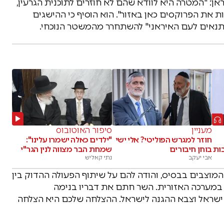
אן: "המטרה היא לוודא שהם לא חוזרים לתוכנית הגרעין,
ת את הפרוקסים כאן באזור". הוא הוסיף כי ההישגים
ת התנאים לעם האיראני" להשתחרר מהמשטר הנוכחי.
מעניין
סיפור האוטובוס
חוזר למגרש הפוליטי? אלי ישי
"ילדים כאלה ישמרו עלינו":
ות
בוחן חיבורים
שמחת הבר מצווה לנין הגר"י
אבי יעקב
נתי קאליש
מוצבים בבסיס, והודה להם על שיתוף הפעולה ההדוק בין
במערכה האזורית. השר חתם את דבריו בנימה
ור ישראל וצבא ההגנה לישראל. ההצלחה שלכם היא הצלחה