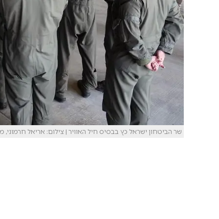
שר הביטחון ישראל כץ בבסיס חיל האוויר | צילום: אריאל חרמוני, מ