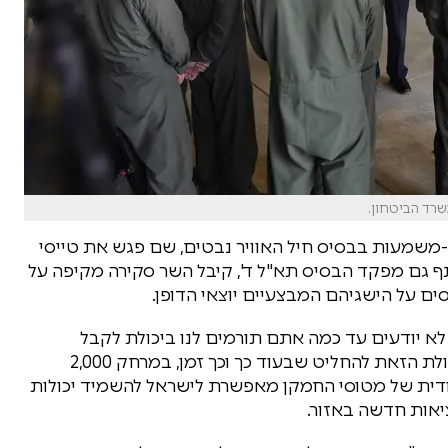
שרד הביטחון.
 רב-משמעות בבסיס חיל האוויר נבטים, שם פגש את טייסי
 שבו השתתף גם מפקד הבסיס תא"ל ד', קיבל השר סקירה מקיפה על
ים על הישגיהם המבצעיים יוצאי הדופן.
 לא יודעים עד כמה אתם תורמים לנו ביכולת לקבל
החלטות. אתם נותנים לנו להאמין באופן מוחלט ביכולת הזאת להחליט שבעוד כך וכך זמן, במרחק 2,000
יחודית של מטוסי החמקן מאפשרת לישראל להשמיד יכולות
ציאות חדשה באזור.