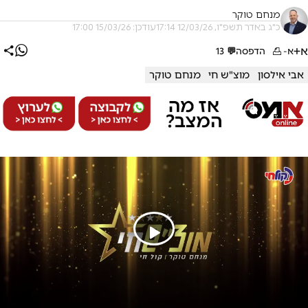
מנחם טוקר
כ"ג באדר תשפ"ו, 12/03/26 17:14
עודכן: 15/03/26 17:00
א+
א-
הדפסה
💬
13
אבי אילסון
מוצ"ש חי
מנחם טוקר