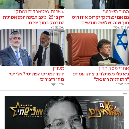
הטור השבועי
עשרות מיליארדים נמחקו
גם אם ינצח: כך יקרוס איזנקוט
רק בן 25: כוכב הבינה המלאכותית
תוך שנה ושלושה חודשים
התרסק בתוך ימים
שלום שטיין
שמעון כץ
אחרי פסק הדין
מעניין
גיא פלג משתלח ביצחק עמית:
חוזר למגרש הפוליטי? אלי ישי
"התנהלות רופסת"
בוחן חיבורים
אבי יעקב
אבי יעקב