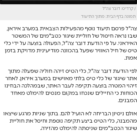
/ קרדיט: דובר צה"ל
תמונה בדף הבית: מתוך התיעוד
צה"ל פרסם תיעוד נוסף מהפעילות הצבאית במערב איראן,
שבו נראה חיסול של חוליית שיגור כטב"מים של המשטר
האיראני. על פי הודעת דובר צה"ל, הפעולה בוצעה על ידי כלי
טיס של חיל האוויר שפעל בהכוונה מודיעינית מדויקת בזמן
אמת.
לפי הודעת דובר צה"ל, כלי הטיס זיהה חוליה שפעלה מתוך
אתר שיגור של כלי טיס בלתי מאוישים במערב איראן. לאחר
זיהוי המטרה בוצעה תקיפה לעבר האתר, שבמהלכה הבחינו
הכוחות כי החיילים שנכחו במקום מנסים להימלט מאחד
המבנים.
אולם ניסיון הבריחה לא הועיל להם. בתוך שניות מרגע שיצאו
מהמבנה, כלי הטיס ביצע תקיפה נוספת וחיסל את חוליית
שיגור הכטב"מים שניסתה להימלט מהזירה.