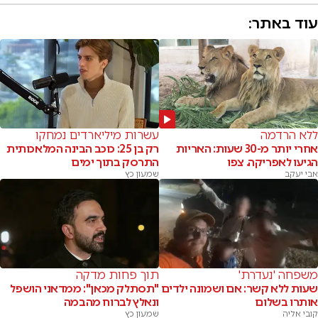
עוד באתר:
ללא הרדמה
עשרות מיליארדים נמחקו
אחרי יותר מ-30 שעות: האריות
רק בן 25: כוכב הבינה המלאכותית
הגיעו לאפריקה. צפו
התרסק בתוך ימים
אבי יעקב
שמעון כץ
משפחה 'נעדרת'
תוך פחות מדקה
שעות ללא קשר: אם ושמונה ילדים
"תסתלק מכאן": ממדאני הושפל
אותרו בשלום
ונאלץ לברוח מהבמה
קובי אליה
שמעון כץ