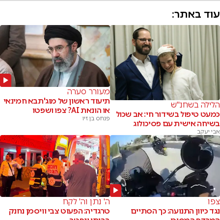
עוד באתר:
מעורר סערה
תיעוד ראשון של מוג'תבא חמינאי
הלילה בשחנ"ש
או הונאת AI? צפו ושפטו
כמעט טיפול בשידור חי: אב שכול
פנחס בן זיו
בשיחה אישית עם פסיכולוג
אבי יעקב
צפו
ה' נתן וה' לקח
נגד כיוון התנועה: כך הסתיים
טרגדיה: הפעוט צבי וויסמן נחנק