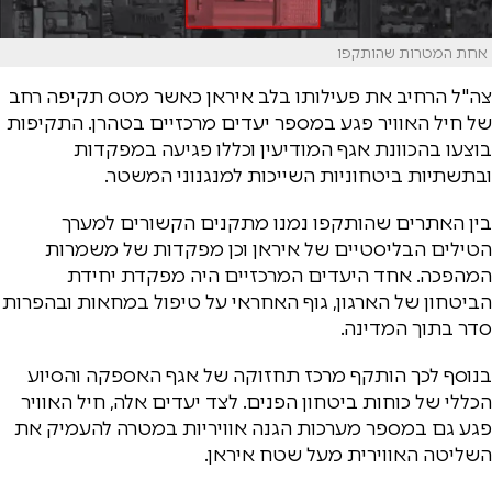
אחת המטרות שהותקפו
צה"ל הרחיב את פעילותו בלב איראן כאשר מטס תקיפה רחב
של חיל האוויר פגע במספר יעדים מרכזיים בטהרן. התקיפות
בוצעו בהכוונת אגף המודיעין וכללו פגיעה במפקדות
ובתשתיות ביטחוניות השייכות למנגנוני המשטר.
בין האתרים שהותקפו נמנו מתקנים הקשורים למערך
הטילים הבליסטיים של איראן וכן מפקדות של משמרות
המהפכה. אחד היעדים המרכזיים היה מפקדת יחידת
הביטחון של הארגון, גוף האחראי על טיפול במחאות ובהפרות
סדר בתוך המדינה.
בנוסף לכך הותקף מרכז תחזוקה של אגף האספקה והסיוע
הכללי של כוחות ביטחון הפנים. לצד יעדים אלה, חיל האוויר
פגע גם במספר מערכות הגנה אוויריות במטרה להעמיק את
השליטה האווירית מעל שטח איראן.