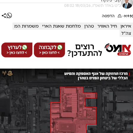
קובי פינקלר
כ"ט באדר תשפ"ו, 18/03/26 08:02
א+
א-
הדפסה
איראן
חיל האוויר
טהרן
מלחמת שאגת הארי
משמרות המ
צה"ל