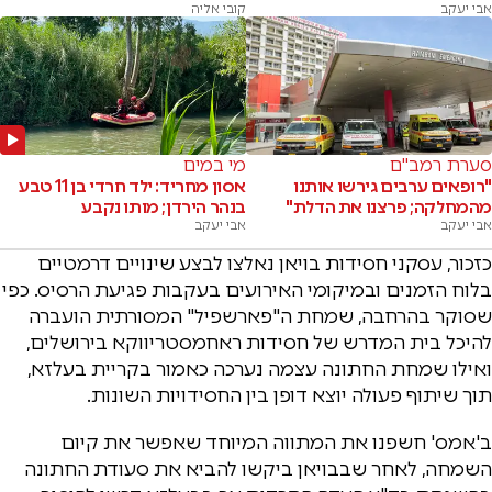
אבי יעקב
קובי אליה
סערת רמב"ם
מי במים
"רופאים ערבים גירשו אותנו
אסון מחריד: ילד חרדי בן 11 טבע
מהמחלקה; פרצנו את הדלת"
בנהר הירדן; מותו נקבע
אבי יעקב
אבי יעקב
כזכור, עסקני חסידות בויאן נאלצו לבצע שינויים דרמטיים
בלוח הזמנים ובמיקומי האירועים בעקבות פגיעת הרסיס. כפי
שסוקר בהרחבה, שמחת ה"פארשפיל" המסורתית הועברה
להיכל בית המדרש של חסידות ראחמסטריווקא בירושלים,
ואילו שמחת החתונה עצמה נערכה כאמור בקריית בעלזא,
תוך שיתוף פעולה יוצא דופן בין החסידויות השונות.
ב'אמס' חשפנו את המתווה המיוחד שאפשר את קיום
השמחה, לאחר שבבויאן ביקשו להביא את סעודת החתונה