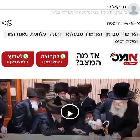
נתי קאליש
ב' בניסן תשפ"ו, 20/03/26 14:19
עודכן: 14:22
א+
א-
הדפסה
האדמו"ר מבויאן
האדמו"ר מבעלזא
חתונה
מלחמת שאגת הארי
נפילת רסיס