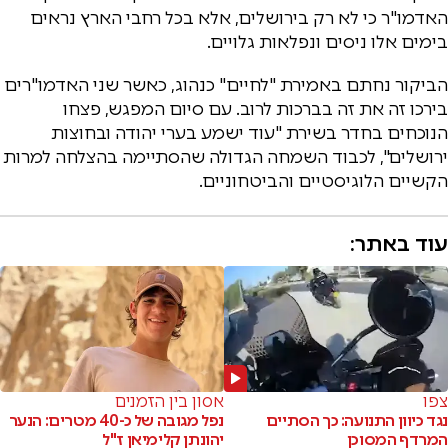
האדמו"ר כי לא רק בירושלים, אלא בכל רחבי הארץ נראים
בימים אלו ניסים ונפלאות גלויים.
הביקור נחתם באמירת "לחיים" כנהוג, כאשר שני האדמו"רים
בירכו זה את זה בברכות לרוב. עם סיום המפגש, פצחו
הנוכחים בחדר בשירת "עוד ישמע בערי יהודה ובחוצות
ירושלים", לכבוד השמחה הגדולה שהסתיימה בהצלחה למרות
הקשיים הלוגיסטיים והביטחוניים.
עוד באתר:
צפו
אסון בין הזמנים
נגד כיוון התנועה: כך הסתיים
נפל מגובה של כ-40 מטרים: הנער
המרדף המסוכן
יהונתן קלימיאן ז"ל