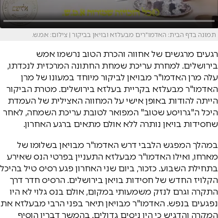
תמונה בדף הבית: האדמו"רים מבעלזא ובויאן בביקור | צילום: א.מ.ש.
רגעים מרגשים של אחווה והכרת הטוב נרשמו אמש
בירושלים. למחרת עריכת שמחת החתונה המרכזית לנכדתו,
עלה מרן האדמו"ר מבויאן לביקור מיוחד במעונו של מרן
האדמו"ר מבעלזא בקריית בעלזא בירושלים. מטרת הביקור
הייתה להודות באופן אישי על המחווה האצילית של העמדת
היכל ה"גרויסע שטוב" המפואר לטובת עריכת השמחה, לאחר
שחסידות בויאן נותרה ללא אולם מתאים ברגע האחרון.
במהלך המפגש הלבבי דרש האדמו"ר מבויאן בשלומו של
מארחו, ואילו האדמו"ר מבעלזא התעניין בפרטי הנס שאירע
בתחילת השבוע. כזכור, ביום שני האחרון פגע רסיס טיל בהיכל
הקלויז החדש של חסידות בויאן בירושלים. הרסיס חדר דרך
התקרה וגרם לנזק משמעותי במקום, אולם בנס גלוי לא היו
נפגעים בנפש. האדמו"ר מבויאן תיאר בפני הרבי מבעלזא את
המקרה והדגיש כי היו ניסים גדולים. בהמשך דבריו הוסיף