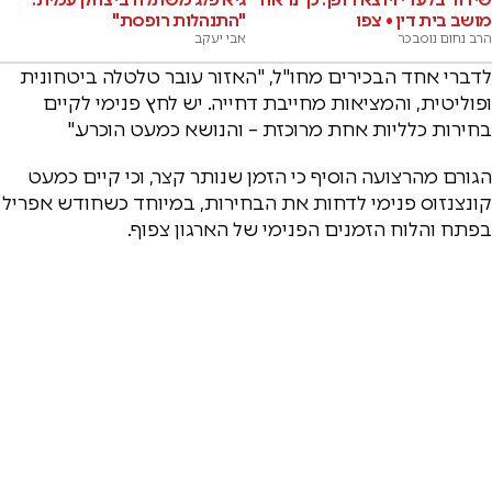
מושב בית דין • צפו
"התנהלות רופסת"
הרב נחום נוסבכר
אבי יעקב
לדברי אחד הבכירים מחו"ל, "האזור עובר טלטלה ביטחונית
ופוליטית, והמציאות מחייבת דחייה. יש לחץ פנימי לקיים
בחירות כלליות אחת מרוכזת – והנושא כמעט הוכרע."
הגורם מהרצועה הוסיף כי הזמן שנותר קצר, וכי קיים כמעט
קונצנזוס פנימי לדחות את הבחירות, במיוחד כשחודש אפריל
בפתח והלוח הזמנים הפנימי של הארגון צפוף.