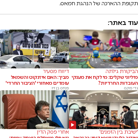
תקופת ההארכה של הנהגת חמאס.
עוד באתר:
הביקורת גילתה
דיווח מסעיר
מיליוני שקלים: מי לקח את מענקי
מביך: האם איזנקוט והשמאל
העובדות החרדיות?
עומדים מאחורי 'הציבור החרדי'
גדי פוקס
פנחס בן זיו
'ישיבת בין הזמנים'
אחרי פסק הדין
שידור בלעדי ויוצא דופן: כך נראה
גיא פלג משתלח ביצחק עמית: