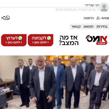
יוני שניידר
ה' בניסן תשפ"ו, 23/03/26 01:05
א+
א-
הדפסה
בחירות
חמאס
קטאר