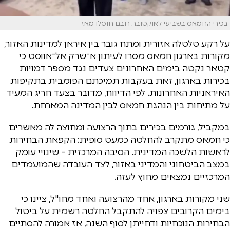
בכירי החמאס בשביעי לאוקטובר, רובם חוסלו מאז
על רקע טלטלה אזורית ומתח גובר בין איראן למדינות האזור,
מקורות בארגון חמאס מסרו לעיתון א־שרק אל־אווסט כי
קטאר נקטה בימים האחרונים צעדים נגד מספר דמויות
בכירות בארגון, זאת בעקבות תמיכתם הפומבית בתקיפות
האיראניות האחרונות. לפי הדיווח, מדובר בצעד חריג המעיד
על מתיחות בין הנהגת חמאס לבין המדינה המארחת.
במקביל, גורמים בכירים בתוך הרצועה ומחוצה לה מאשרים
כי חמאס מתקרב להחלטה כמעט סופית: הקפאת הבחירות
לראשות הלשכה המדינית. הסיבה המרכזית – שינויי עומק
במצב הביטחוני והמדיני באזור, לצד העובדה שהמועמדים
המרכזיים נמצאים מחוץ לעזה.
שני מקורות בארגון, אחד מהרצועה ואחד מחו"ל, ציינו כי
בימים הקרובים צפויה להתקבל החלטה רשמית על ביטול
הבחירות הנוכחיות ודחייתן לסוף השנה, אז אמורה להסתיים