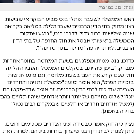
נפתלי בנט בבני ברק
ראש הממשלה לשעבר נפתלי בנט מביע הבוקר אי שביעות
רצון מחוק בתי הדין הרבניים שעבר הלילה במליאה בקריאה
שניה ושלישית ברוב גדול. לדברי בנט, "ברגע שתקום
הממשלה בראשותי אבטל את חוק החרפה של בתי הדין
הרבניים. לא תהיה פה "מדינה בתוך מדינה"!".
כדרכו, בנט מסית ומפלג גם בשעת המלחמה, בחוסר אחריות
מובהק: "בזמן שהייתם במקלטים הממשלה העבירה הלילה
חוק שגם קורע את העם בשעת מלחמה, וגם פוגע אנושות
בזכויות הפרט", הוא אומר וטוען: "ממשלת נתניהו והחרדים
העבירה עוד כוח לבתי הדין הרבניים. זה אומר שדה-פקטו הם
יוכלו לשלוט בחייהם של יותר ויותר אזרחים שיהיו תלויים בהם
(למשל, אזרחים חרדים או חלשים שבמקרים רבים נטולי
בחירה באמת)".
נציין כי החוק אומר שבמידה ושני הצדדים מסכימים ורוצים,
ניתן לפנות לבית דין רבני שיערוך בוררות ביניהם. למרות זאת,