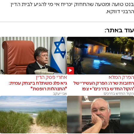
בנט טועה ומטעה שהחחוק יכריח אי מי להגיע לבית הדין
הרבני דווקא.
עוד באתר:
הפרק המלא
אחרי פסק הדין
רחובות שרה: הפרק העשירי של
גיא פלג משתלח ביצחק עמית:
'הקול החדש בדרכים' • צפו
"התנהלות רופסת"
הקול החדש בדרכים
אבי יעקב