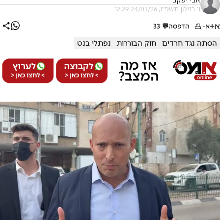
אבי יעקב
ו' בניסן תשפ"ו, 24/03/26 12:29
א+
א-
הדפסה
💬
33
הסתה נגד חרדים
חוק הבוררות
נפתלי בנט