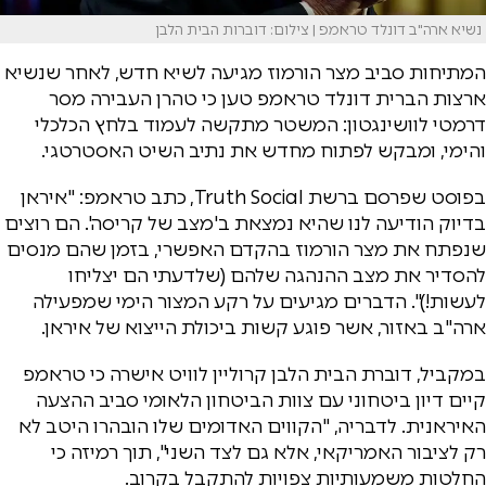
נשיא ארה"ב דונלד טראמפ | צילום: דוברות הבית הלבן
המתיחות סביב מצר הורמוז מגיעה לשיא חדש, לאחר שנשיא
ארצות הברית דונלד טראמפ טען כי טהרן העבירה מסר
דרמטי לוושינגטון: המשטר מתקשה לעמוד בלחץ הכלכלי
והימי, ומבקש לפתוח מחדש את נתיב השיט האסטרטגי.
בפוסט שפרסם ברשת Truth Social, כתב טראמפ: "איראן
בדיוק הודיעה לנו שהיא נמצאת ב'מצב של קריסה'. הם רוצים
שנפתח את מצר הורמוז בהקדם האפשרי, בזמן שהם מנסים
להסדיר את מצב ההנהגה שלהם (שלדעתי הם יצליחו
לעשות!)". הדברים מגיעים על רקע המצור הימי שמפעילה
ארה"ב באזור, אשר פוגע קשות ביכולת הייצוא של איראן.
במקביל, דוברת הבית הלבן קרוליין לוויט אישרה כי טראמפ
קיים דיון ביטחוני עם צוות הביטחון הלאומי סביב ההצעה
האיראנית. לדבריה, "הקווים האדומים שלו הובהרו היטב לא
רק לציבור האמריקאי, אלא גם לצד השני", תוך רמיזה כי
החלטות משמעותיות צפויות להתקבל בקרוב.