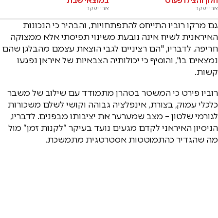
חלון והצילו פעוט
במוצאי שבת
אבי יעקב
אבי יעקב
גם מרקו רוביו התייחס להתפתחויות, והבהיר כי הנכונות
האיראנית לשיח אינה נובעת משינוי תפיסתי אלא ממצוקה
חריפה. לדבריו, "הם רציניים לגבי הוצאת עצמם מהבלגן שהם
נמצאים בו", והוסיף כי יכולותיה הצבאיות של איראן נפגעו
קשות.
רוביו פירט כי המשטר בטהרן מתמודד עם שילוב של משבר
כלכלי עמוק, בצורת, אינפלציה גבוהה וקושי לשלם משכורות
לגורמי שלטון – מצב שמערער את יציבותו מבפנים. לדבריו,
הניסיון האיראני לקדם מגעים נועד בעיקר “לקנות זמן” מול
מה שהגדיר כהתמוטטות אסטרטגית מתמשכת.