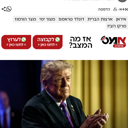
א+
א-
הדפסה
איראן
ארצות הברית
דונלד טראמפ
מצור ימי
מצר הורמוז
מרקו רוביו