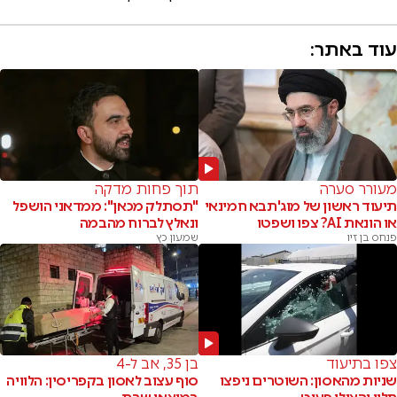
עוד באתר:
מעורר סערה
תוך פחות מדקה
תיעוד ראשון של מוג'תבא חמינאי
"תסתלק מכאן": ממדאני הושפל
או הונאת AI? צפו ושפטו
ונאלץ לברוח מהבמה
פנחס בן זיו
שמעון כץ
צפו בתיעוד
בן 35, אב ל-4
שניות מהאסון: השוטרים ניפצו
סוף עצוב לאסון בקפריסין: הלוויה