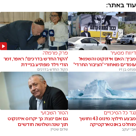
עוד באתר:
דיווח מסעיר
פרק מרמלה
מביך: האם איזנקוט והשמאל
'הקול החדש בדרכים': ראפר, זמר
עומדים מאחורי 'הציבור החרדי'
הודי וילד מפתיע בניידת
פנחס בן זיו
הקול החדש בדרכים
נגד כל הסיכויים
הטור השבועי
מבצע חילוץ: מינוס 43 וחושך
גם אם ינצח: כך יקרוס איזנקוט
מוחלט באנטארקטיקה
תוך שנה ושלושה חודשים
אבי יעקב
שלום שטיין