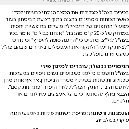
רחפן של צבא ארה"ב | צילום: פיקוד המרכז האמריקני
בכירים בצה"ל מגדירים את המצב הנוכחי כבעייתי למדי,
כאשר הכוחות ממתינים בהגנה בתוך רצועת הביטחון בעוד
מפעילי הרחפנים של חזבאללה פועלים בחופשיות יחסית
במרחק של כ-20 ק"מ מהגבול. "אנחנו כבולים", אומר בכיר
בצה"ל לגל"צ, ומדגיש כי "ההגנה סופה להיפרץ" וכי נדרש
"לצאת קדימה" ולתקוף את המפעילים באזורים שבהם צה"ל
כמעט ואינו פועל כעת.
הניסויים נכשלו; עוברים למיגון פיזי
בצה"ל חושפים כי לפני כשבועיים נערכו ניסויים במערכות
טכנולוגיות שונות בשיתוף משרד הביטחון, אך אף אחת מהן
לא עמדה בתו התקן הצה"לי. לאור היעדר "פתרונות קסם",
הצבא נאלץ להסתמך כיום על אמצעים מאולתרים או
חלקיים:
התמגנות ורשתות:
פריסת רשתות פיזיות כאמצעי הגנה
עיקרי בשלב זה.