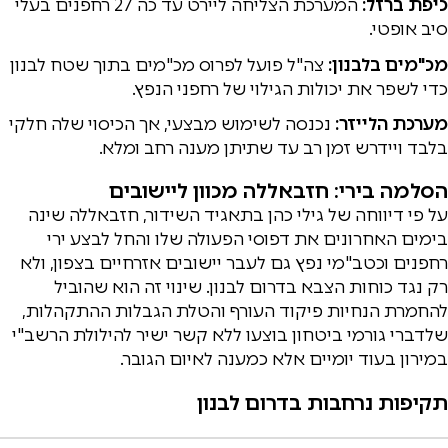
כיפת ברזל:
המערכת הצליחה ליירט עד כה 27 רחפנים בעלי
סיב אופטי.
מכ"מים בלבנון:
צה"ל פועל לפרוס מכ"מים בתוך שטח לבנון
כדי לשפר את יכולות הגילוי של רחפני הנפץ.
מערכת הלייזר:
נכנסה לשימוש מבצעי, אך הכיסוי שלה חלקי
בלבד ויידרש זמן רב עד שתיתן מענה רחב ומלא.
הסלמה בירי: חזבאללה מכוון ליישובים
על פי דיווחה של גילי כהן בתאגיד השידור, חזבאללה שינה
בימים האחרונים את דפוסי הפעולה שלו והחל לבצע ירי
רחפנים וכטב"מי נפץ גם לעבר יישובים אזרחיים בצפון, ולא
רק נגד כוחות הצבא בדרום לבנון. שינוי זה הוא שהוביל
להחמרת הנחיות פיקוד העורף והטלת הגבלות ההתקהלות,
שלדברי גורמי ביטחון בוצעו ללא קשר ישיר להילולת הרשב"י
במירון בעוד יומיים אלא כמענה לאיום הגובר.
תקיפות נרחבות בדרום לבנון