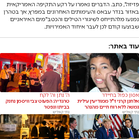
פזיזה", כתב. הדברים נאמרו על רקע התקיפה האמריקאית
באזור בנדר עבאס והעימותים האחרונים במפרץ, אך בטהרן
נמנעו מלהתייחס לשיגורי הטילים והכטב"מים האיראניים
שבוצעו קודם לכן לעבר איחוד האמירויות.
עוד באתר:
אסון כפול בחיידר
ה' נתן וה' לקח
אלחנן קרני ז"ל ממודיעין עילית
טרגדיה: הפעוט צבי וויסמן נחנק
נמשה ללא רוח חיים מהנהר
בביתו ונפטר
נתי קאליש
נתי קאליש