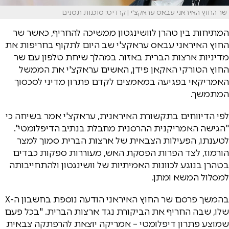
שר החוץ האיראני עבאס עראקצ'י | קרדיט: סוכנות תסנים
המתיחות בין טהרן לוושינגטון ממשיכה להחריף, כאשר שר
החוץ האיראני עבאס עראקצ'י שב היום לתקוף בחריפות את
מדיניות ארצות הברית באזור. במהלך שיחת טלפון עם שר
החוץ הטורקי האקאן פידן, האשים עראקצ'י את הממשל
האמריקאי בפגיעה במאמצים לקדם פתרון מדיני לסכסוך
המתמשך.
לפי הדיווחים בתקשורת האיראנית, עראקצ'י אמר בשיחה כי
"הגישה האמריקנית ההרסנית מחבלת בנתיב הדיפלומטי".
לטענתו, הפעילות הצבאית של ארצות הברית סמוך למצר
הורמוז, לצד הפרות הפסקת האש, מעוררות ספקות כבדים
בטהרן בנוגע לכוונות האמיתיות של וושינגטון ולהתחייבותה
למסלול המשא ומתן.
בהמשך פרסם שר החוץ האיראני הודעה נוספת בחשבון ה-X
שלו, שבה החריף את הביקורת נגד ארצות הברית. "בכל פעם
שמוצע פתרון דיפלומטי – אמריקה יוצאת להרפתקה צבאית