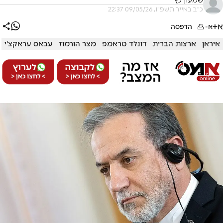
שמעון כץ
כ"ב באייר תשפ"ו, 09/05/26 22:37
א+
א-
הדפסה
איראן
ארצות הברית
דונלד טראמפ
מצר הורמוז
עבאס עראקצ'י