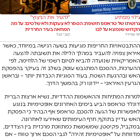
גילוי מפתיע
"להעיר את הניצוץ"
גרושתו של טראמפ חושפת: הספר
לא צעקות ולא שלטים: על מה
הקדוש שנמצא על לבו
המחאה בעיר החרדית
יוני שניידר
קובי סגל
ההתבטאויות החריפות מגיעות בשעה רגישה במיוחד, כאשר
איראן צפויה להעביר במהלך הלילה את תשובתה להצעה
האמריקאית שנועדה להביא לסיום רשמי של הלחימה. לפי
ההערכות, ההסכם המתגבש עוסק בשלב זה בעיקר בהפסקת
האש ובהרגעת השטח, בעוד הסוגיות הכבדות יותר – ובראשן
הגרעין האיראני – יידונו רק בהמשך הדרך.
למרות המתיחות וההאשמות ההדדיות, נשיא ארצות הברית
דונלד טראמפ הביע בימים האחרונים אופטימיות בנוגע
לאפשרות של הגעה להסכם. טראמפ אף הבהיר כי הפסקת
האש עדיין בתוקף, חרף העימותים שאירעו לאחרונה.
במקביל, פקיסטן, שמשמשת כמתווכת מרכזית בין הצדדים,
מדווחת על "אופטימיות זהירה" לגבי הסכם ארוך טווח – אם