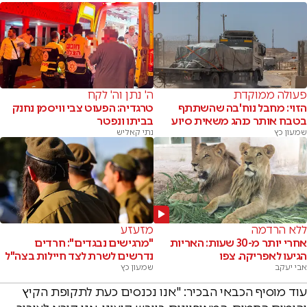
פעולה ממוקדת
ה' נתן וה' לקח
הזוי: מחבל נוח'בה שהשתתף
טרגדיה: הפעוט צבי וויסמן נחנק
בטבח אותר כנהג משאית סיוע
בביתו ונפטר
שמעון כץ
נתי קאליש
ללא הרדמה
מזעזע
אחרי יותר מ-30 שעות: האריות
"מרגישים נבגדים": חרדים
הגיעו לאפריקה. צפו
נדרשים לשרת לצד חיילות בצה"ל
אבי יעקב
שמעון כץ
עוד מוסיף הכבאי הבכיר: "אנו נכנסים כעת לתקופת הקיץ