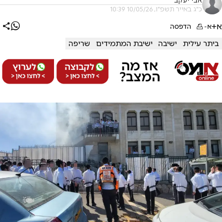
אבי יעקב
כ"ג באייר תשפ"ו, 10/05/26 10:39
א+
א-
הדפסה
ביתר עילית
ישיבה
ישיבת המתמידים
שריפה