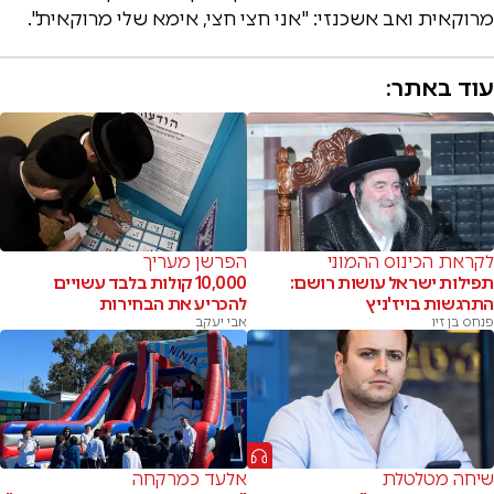
מרוקאית ואב אשכנזי: "אני חצי חצי, אימא שלי מרוקאית".
עוד באתר:
לקראת הכינוס ההמוני
הפרשן מעריך
תפילות ישראל עושות רושם:
10,000 קולות בלבד עשויים
התרגשות בויז'ניץ
להכריע את הבחירות
פנחס בן זיו
אבי יעקב
שיחה מטלטלת
אלעד כמרקחה