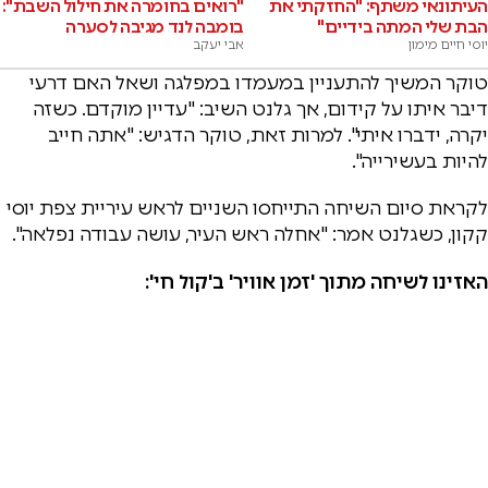
העיתונאי משתף: "החזקתי את
"רואים בחומרה את חילול השבת":
הבת שלי המתה בידיים"
בומבה לנד מגיבה לסערה
יוסי חיים מימון
אבי יעקב
טוקר המשיך להתעניין במעמדו במפלגה ושאל האם דרעי
דיבר איתו על קידום, אך גלנט השיב: "עדיין מוקדם. כשזה
יקרה, ידברו איתי". למרות זאת, טוקר הדגיש: "אתה חייב
להיות בעשירייה".
לקראת סיום השיחה התייחסו השניים לראש עיריית צפת יוסי
קקון, כשגלנט אמר: "אחלה ראש העיר, עושה עבודה נפלאה".
האזינו לשיחה מתוך 'זמן אוויר' ב'קול חי':