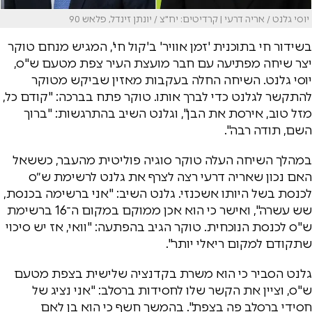
יוסי גלנט / אריה דרעי | קרדיטים: יח"צ / יונתן זינדל, פלאש 90
בשידור חי בתוכנית 'זמן אוויר' ב'קול חי', המגיש מנחם טוקר
יצר שיחה מפתיעה עם חבר מועצת העיר צפת מטעם ש"ס,
יוסי גלנט. השיחה החלה בעקבות מאזין שביקש מטוקר
להתקשר לגלנט כדי לברך אותו. טוקר פתח בברכה: "קודם כל,
מזל טוב, אירסת את הבן", וגלנט השיב בהתרגשות: "ברוך
השם, תודה רבה".
במהלך השיחה העלה טוקר סוגיה פוליטית מהעבר, כששאל
האם נכון שאריה דרעי רצה לצרף את גלנט לרשימת ש״ס
לכנסת בשל היותו אשכנזי. גלנט השיב: "אני ברשימה בכנסת,
שש עשרה", ואישר כי הוא אכן ממוקם במקום ה־16 ברשימת
ש"ס לכנסת הנוכחית. טוקר הגיב בהפתעה: "וואי, אז יש סיכוי
שתקודם למקום ריאלי יותר".
גלנט הסביר כי הוא משרת בקדנציה שלישית בצפת מטעם
ש"ס, וציין את הקשר שלו לחסידות ברסלב: "אני נציג של
חסידי ברסלב פה בצפת". בהמשך חשף כי הוא בן לאם