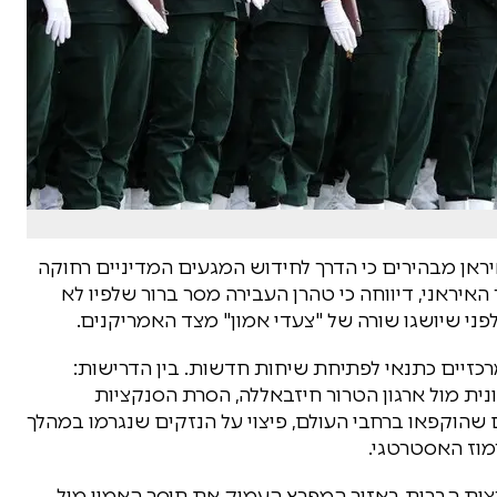
יראן מבהירים כי הדרך לחידוש המגעים המדיניים רחוקה
איראני, דיווחה כי טהרן העבירה מסר ברור שלפיו לא
ני שיושגו שורה של "צעדי אמון" מצד האמריקנים.
כזיים כתנאי לפתיחת שיחות חדשות. בין הדרישות:
נית מול ארגון הטרור חיזבאללה, הסרת הסנקציות
 שהוקפאו ברחבי העולם, פיצוי על הנזקים שנגרמו במהלך
מוז האסטרטגי.
רצות הברית באזור המפרץ העמיק את חוסר האמון מול