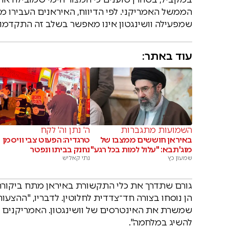
הממשל האמריקני. לפי הדיווח, האיראנים העבירו מס
שמפעילה וושינגטון אינו מאפשר בשלב זה התקדמו
עוד באתר:
השמועות מתגברות
ה' נתן וה' לקח
באיראן חוששים ממצבו של
טרגדיה: הפעוט צבי וויסמן
מוג'תבא: "עלול למות בכל רגע"
נחנק בביתו ונפטר
שמעון כץ
נתי קאליש
גורם שתדרך את כלי התקשורת באיראן מתח ביקורת
הן נוסחו בצורה חד־צדדית לחלוטין. לדבריו, "ההצעות
שמשרת את האינטרסים של וושינגטון. האמריקנים נ
להשיג במלחמה".