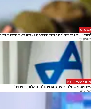
מזעזע
"מרגישים נבגדים": חרדים נדרשים לשרת לצד חיילות בצה
שמעון כץ
אחרי פסק הדין
גיא פלג משתלח ביצחק עמית: "התנהלות רופסת"
אבי יעקב