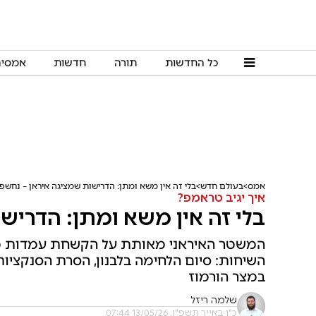
כל החדשות
תורה
חדשות
אמסי
אמס
בעולם חדש
בלי זה אין משא ומתן: הדרישות שמציגה איראן – נחשפ
איך יגיב טראמפ?
בלי זה אין משא ומתן: הדריש
המשטר האיראני מאותת על הקשחת עמדות מול 
השיחות: סיום הלחימה בלבנון, הסרת הסנקציות ה
במצר הורמוז
שלמה ריזל
כ"ו באייר תשפ"ו, 13/05/26 07:44