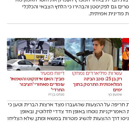
רים גם לפקיסטן והבהירו כי הלחץ הצבאי והכלכלי
ת מדינית אמיתית.
עשרות מיליארדים נמחקו
דיווח מסעיר
רק בן 25: כוכב הבינה
מביך: האם איזנקוט והשמאל
המלאכותית התרסק בתוך
עומדים מאחורי 'הציבור
ימים
החרדי'
שמעון כץ
פנחס בן זיו
 חריפה על ההצעות שהועברו מצד ארצות הברית וטען כי
 האמריקניות נוסחו באופן חד צדדי לחלוטין, ובאופן
יסו דרך ההצעות להשיג מטרות במשא ומתן, שלא הצליחו