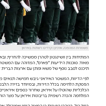
משמרות המהפכה, ארכיון | קרדיט: רשתות באיראן
המתיחות בין וושינגטון לטהרן ממשיכה להחריף, ובא
מאוד. סוכנות הידיעות "פארס", המזוהה עם המשטר ה
תיכנס לסבב נוסף של משא ומתן עם ארצות הברית לפ
לפי הדיווח, המשטר האיראני גיבש חמישה תנאים מר
הפסקת הלחימה בכלל הזירות, ובמיוחד בזירה הלבנו
הכלכליות שהוטלו על איראן, שחרור כספים איראניים
המלחמה והכרה רשמית בריבונות איראן על מצר הור
במקביל, בטהרן טוענים כי המצור הימי שמובילה א