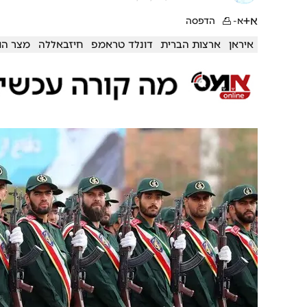
א+
א-
הדפסה
איראן
ארצות הברית
דונלד טראמפ
חיזבאללה
מצר הו