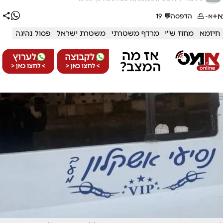
א+
א-
הדפסה
💬
19
חיזמא
מחוז ש''י
מרדף משטרתי
משטרת ישראל
פסול נהיגה