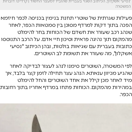
'נסיעי אשקלון', הכיתוב השגוי בעברית שהוביל למעצר החשוד | קרדיט: דוברות
המשטרה
פעילות שגרתית של שוטרי תחנת בנימין בכניסה לכפר חיזמא
הפכה בתוך דקות למרדף מסוכן בין סמטאות הכפר, לאחר
שנהג רכב שעורר את חשדם של הכוחות בחר להימלט
מהמקום תוך נהיגה פראית וסיכון חיי אדם. על הרכב התנוססו
כתובות בעברית עם שגיאות בולטות, ובהן הכיתוב "נסיעי
אשקלון", מה שעורר את תשומת לב השוטרים.
לפי המשטרה, השוטרים סימנו לנהג לעצור לבדיקה לאחר
שהגיע מכיוון ענאתא. הנהג עצר תחילה לזמן קצר בלבד, אך
מיד לאחר מכן קילל את אחד השוטרים והחל להימלט
במהירות מהמקום. הכוחות פתחו במרדף אחריו בתוך רחובות
הכפר.