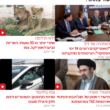
ללא הרדמה
אחרי יותר מ-30 שעות: האריות
האזהרה של זיני
הגיעו לאפריקה. צפו
"האמריקנים רוצים 14 ימי
אבי יעקב
הפסקה": הציטוטים מהקבינט
קובי אליה
מעורר סערה
צפו בתיעוד
תיעוד ראשון של מוג'תבא חמינאי
שניות מהאסון: השוטרים ניפצו
או הונאת AI? צפו ושפטו
חלון והצילו פעוט
פנחס בן זיו
אבי יעקב