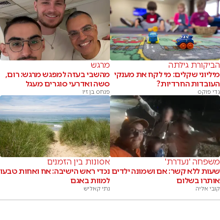
הביקורת גילתה
מרגש
מיליוני שקלים: מי לקח את מענקי
מהשבי בעזה למפגש מרגש: רום,
העובדות החרדיות?
סשה ואדרעי סוגרים מעגל
גדי פוקס
פנחס בן זיו
משפחה 'נעדרת'
אסונות בין הזמנים
שעות ללא קשר: אם ושמונה ילדים
נכדי ראש הישיבה: אח ואחות טבעו
אותרו בשלום
למוות באגם
קובי אליה
נתי קאליש