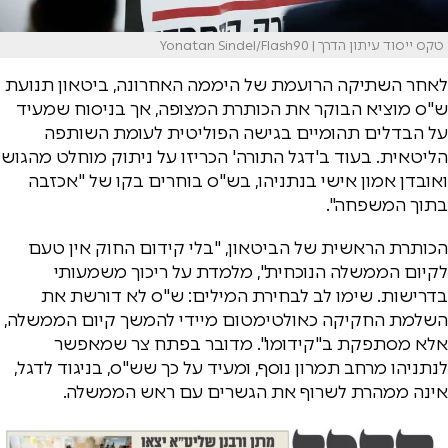
טקס ייסוד עיתון הדרך | Yonatan Sindel/Flash90
לאחר השתיקה הרועמת של היממה האחרונה, ביטאון תנועת
ש"ס מוציא הבוקר את הכותרת המצופה, אך בניסוח שמעיד
על הבדלים תהומיים בגישה הפוליטית לעומת השותפה
הליטאית. בעוד ב'דגל התורה' הכריזו על ניתוק מוחלט מהגוש
ואובדן אמון אישי בנתניהו, בש"ס בוחרים בקו של "אכזבה
בתוך המשפחה".
הכותרת הראשית של הביטאון, "בלי קידום החוק אין טעם
לקיום הממשלה הנוכחית", מלמדת על ריכוך משמעותי
בדרישות. שימו לב לבחירת המילים: ש"ס לא דורשת את
השלמת החקיקה כאולטימטום מיידי להמשך קיום הממשלה,
אלא מסתפקת ב"קידומו". מדובר בפתח צר שמאפשר
לנתניהו מרחב תמרון נוסף, ומעיד על כך שש"ס, בניגוד לדגל,
אינה ממהרת לשרוף את הגשרים עם ראש הממשלה.