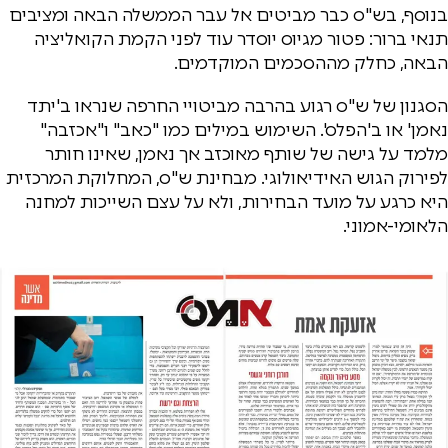
בנוסף, בש"ס כבר מביטים אל עבר הממשלה הבאה ומציבים
תנאי ברור: פטור מגיוס יוסדר עוד לפני הקמת הקואליציה
הבאה, כחלק מההסכמים המוקדמים.
הסגנון של ש"ס רגוע בהרבה מביטויי החרפה שנראו ב'יתד
נאמן' או ב'הפלס'. השימוש במילים כמו "כאב" ו"אכזבה"
מלמד על גישה של שותף מאוכזב אך נאמן, שאינו חותר
לפירוק הגוש האידיאולוגי. מבחינת ש"ס, המחלוקת המרכזית
היא כרגע על מועד הבחירות, ולא על עצם השייכות למחנה
הלאומי-אמוני.