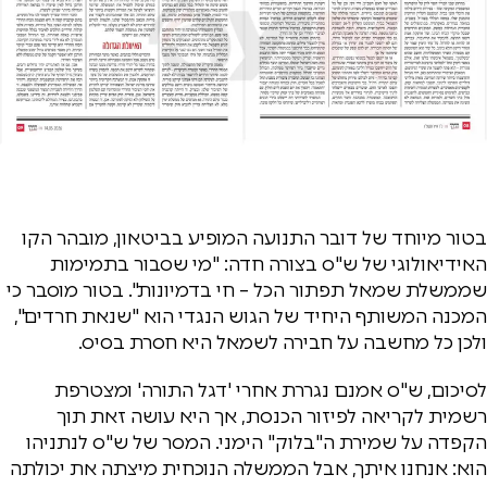
בטור מיוחד של דובר התנועה המופיע בביטאון, מובהר הקו
האידיאולוגי של ש"ס בצורה חדה: "מי שסבור בתמימות
שממשלת שמאל תפתור הכל – חי בדמיונות". בטור מוסבר כי
המכנה המשותף היחיד של הגוש הנגדי הוא "שנאת חרדים",
ולכן כל מחשבה על חבירה לשמאל היא חסרת בסיס.
לסיכום, ש"ס אמנם נגררת אחרי 'דגל התורה' ומצטרפת
רשמית לקריאה לפיזור הכנסת, אך היא עושה זאת תוך
הקפדה על שמירת ה"בלוק" הימני. המסר של ש"ס לנתניהו
הוא: אנחנו איתך, אבל הממשלה הנוכחית מיצתה את יכולתה