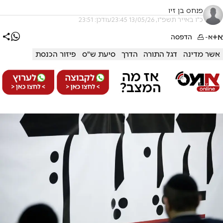
פנחס בן זיו
כ"ו באייר תשפ"ו, 13/05/26 23:45
עודכן: 23:51
א+
א-
הדפסה
אשר מדינה
דגל התורה
הדרך
סיעת ש"ס
פיזור הכנסת