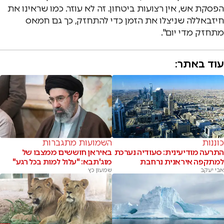
הפסקת אש, אין רצועות ביטחון. זה לא עוזר. כמו שראינו את
חיזבאללה שניצלו את הזמן כדי להתחזק, כך גם חמאס
מתחזק מדי יום".
עוד באתר:
כוננות
השמועות מתגברות
התרעה מודיעינית: סעודיה נערכת
באיראן חוששים ממצבו של
למתקפה איראנית נרחבת
מוג'תבא: "עלול למות בכל רגע"
אבי יעקב
שמעון כץ