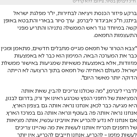
ח"כ ליברמן בסיור, צילום: ללא קרדיט
ברקע פיזור הכנסת ויציאה לבחירות, יו"ר מפלגת ישראל
ביתנו, ח"כ אביגדור ליברמן, ערך סיור בבארי והתבטא באופן
קשה במיוחד נגד ראש הממשלה נתניהו והתריע מפני
התעצמות החמאס.
"צבא הטרור של חמאס מגייס מחבלים חדשים, מתאמן ומכין
כבר את המערכה הבאה. המימון הוא כבר לא באמצעות
מזוודות, אלא באמצעות משאיות שמגיעות באישור ממשלת
ישראל. מעולם האחיזה של חמאס בתוך הרצועה לא הייתה
הדוקה יותר מאשר היום".
לדברי ליברמן, "מה שכולנו צריכים להבין, שאת אותה
המציאות של רחפני הנפץ שכרגע ראינו אך ורק בדרום לבנון,
היא מגיעה כבר לכאן. אנחנו נראה אותה גם בצפון הארץ,
אנחנו נראה אותה פה בעוטף ונראה אותה גם במרכז הארץ.
אם אנחנו לא נדע להכריע את אויבינו עכשיו, אותה מציאות
של רחפנים תכריח אותנו לעשות את מה שהיינו צריכים
לעשות מזמן – להכריע, אנחנו חייבים להכריע. אין יותר