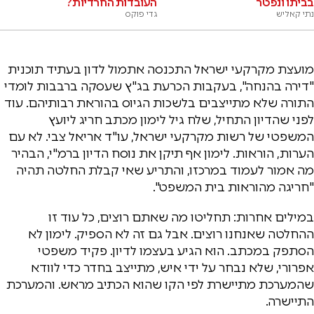
בביתו ונפטר
העובדות החרדיות?
נתי קאליש
גדי פוקס
מועצת מקרקעי ישראל התכנסה אתמול לדון בעתיד תוכנית
"דירה בהנחה", בעקבות הכרעת בג"ץ שעסקה ברבבות לומדי
התורה שלא מתייצבים בלשכות הגיוס בהוראת רבותיהם. עוד
לפני שהדיון התחיל, שלח גיל לימון מכתב חריג ליועץ
המשפטי של רשות מקרקעי ישראל, עו"ד אריאל צבי. לא עם
הערות, הוראות. לימון אף תיקן את נוסח הדיון ברמ"י, הבהיר
מה אמור לעמוד במרכזו, והתריע שאי קבלת החלטה תהיה
"חריגה מהוראות בית המשפט".
במילים אחרות: תחליטו מה שאתם רוצים, כל עוד זו
ההחלטה שאנחנו רוצים. אבל גם זה לא הספיק. לימון לא
הסתפק במכתב. הוא הגיע בעצמו לדיון. פקיד משפטי
אפרורי, שלא נבחר על ידי איש, מתייצב בחדר כדי לוודא
שהמערכת מתיישרת לפי הקו שהוא הכתיב מראש. והמערכת
התיישרה.