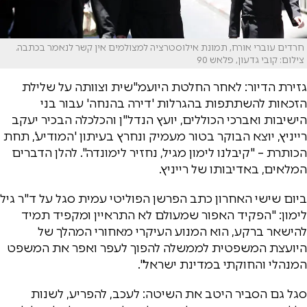
חרדים עוברי אורח, תמונת אילוסטרציה למצולמים אין קשר לנאמר בכתבה.
צילום: קובי גדעון, פלאש 90
גזירת הדיור: לאחר החלטת היועמ"שית וצוותה על שלילת
הזכאות להשתתפות בהגרלות 'דירה בהנחה' עבור בני
הישיבות ואברכי הכוללים, יועץ הנדל"ן והכלכלה הבכיר יעקב
רייניץ, יוצא הבוקר בטור מעמיק ונחרץ בעיתון 'המודיע', תחת
הכותרת – "קיבלנו לימון מגיל, נחזיר לימונדה". להלן הדברים
המלאים, באדיבותו של רייניץ.
ביום שישי האחרון כתב הפרשן הפוליטי עמית סגל על ד"ר גיל
לימון: "הפקיד האפור שמעולם לא התראיין ומקפיד תמיד
להישאר ברקע, הוא המנוע העיקרי מאחורי המהלך של
היועצת המשפטית לממשלה להפוך לעפר ואפר את המשפט
המנהלי והחוקתי במדינת ישראל".
סגל גם הסביר היטב את השיטה: לעכב, להפריע, לשנות