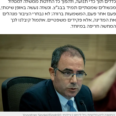
כללים תוך כדי תנועה, ולהפוך כל החלטת ממשלה למסלול
מכשולים שמסתיים תמיד בבג"צ. וכשזה נעשה באופן שיטתי,
פעם אחר פעם, המשמעות ברורה: לא נבחרי הציבור מנהלים
את המדינה, אלא פקידים משפטיים. אתמול קיבלנו לכך
המחשה חריפה במיוחד.
המשנה ליועמ"שית גיל לימון | צילום: Yonatan Sindel/Flash90