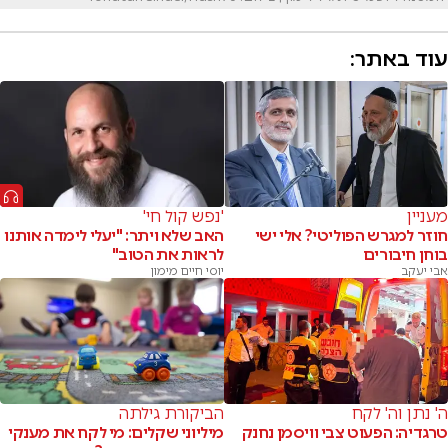
עוד באתר:
מעניין
'נפש קול חי'
חוזר למגרש הפוליטי? אלי ישי
האב שלא ויתר: "יעלי לימדה אותנו
בוחן חיבורים
לראות את הטוב"
אבי יעקב
יוסי חיים מימון
ה' נתן וה' לקח
הביקורת גילתה
טרגדיה: הפעוט צבי וויסמן נחנק
מיליוני שקלים: מי לקח את מענקי