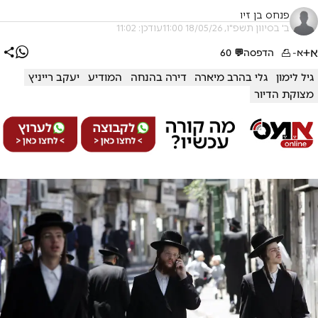
פנחס בן זיו
ב' בסיוון תשפ"ו, 18/05/26 11:00
עודכן: 11:02
א+
א-
הדפסה
💬
60
גיל לימון
גלי בהרב מיארה
דירה בהנחה
המודיע
יעקב רייניץ
מצוקת הדיור