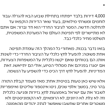
*
4,000 דירות בלבד ייפתחו בתחילת שבוע הבא להגרלה עבור
לוחמים ומשרתי מילואים, בעוד שאר הדירות הוקפאו עד
להחלטה חדשה. המסר לציבור החרדי הוא חד וברור: אם אתם
לא מתיישרים לפי תפיסת העולם של המערכת המשפטית,
תשלמו מחיר כלכלי כבד.
בואו נדבר בכנות. מאחורי כל המהלך הזה עומדת תפיסה
אחת פשוטה: להפעיל לחץ כלכלי על הציבור החרדי כדי לשנות
אותו. הם בטוחים שאם יקשו כלכלית על המשפחות הצעירות,
אם יסגרו בפניהם את מסלולי הסיוע, אולי הם יתייאשו. זאת
המדיניות. להפעיל לחץ דרך הכיס כדי להשפיע על הנשמה.
אלא שיש כאן טעות בסיסית אחת: מאז מעמד קבלת התורה
בהר סיני, במשך אלפי שנים, ניסו אינספור שליטים ואימפריות
לשבור את עם ישראל באמצעות לחץ, גזירות ופגיעה כלכלית
וזה לא צלח. לא היוונים, לא הרומאים, לא הקומוניסטים ולא
משטרים אחרים שחשבו שאפשר לנתק יהודים מהאמונה