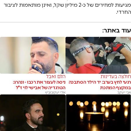
מגיעות למחירים של כ-2 מיליון שקל, ואינן מותאמות לציבור
החרדי.
עוד באתר:
חולצה בעדינות
הלם ואבל
רגעי לחץ בערב: יד הילד הסתבכה
ניסה לעצור את רכבו - ונהרג:
במקצף המתכת
הטרגדיה של אבישי לוי ז"ל
אבי יעקב
אלי יעקובוביץ