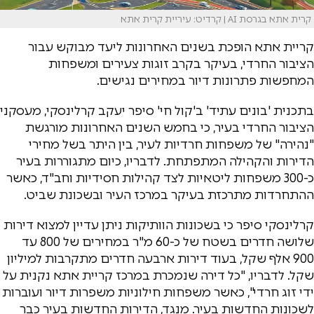
קרית אתא בגרסת AI | קרדיט: עיריית קרית אתא
קריית אתא הופכת בשנים האחרונות ליעד מבוקש עבור
הציבור החרדי, בעיקר בקרב זוגות צעירים ומשפחות
המחפשות פתרונות דיור במחירים נגישים.
בתכנית 'בונים עתיד' ב'קול חי' סיפר יעקב קרלינסקי, מעסקני
הציבור החרדי בעיר, כי בחמש השנים האחרונות מורגשת
"נהירה" של משפחות חרדיות לעיר, בין היתר בשל מחירי
הדירות והקהילה המתפתחת. לדבריו, כיום מתגוררות בעיר
כ-300 משפחות ליטאיות לצד קהילות חסידיות וחב"ד, כאשר
ההתחרדות מתרכזת בעיקר במרכז העיר ובשכונת שביט.
קרלינסקי סיפר כי בשכונות הוותיקות ניתן עדיין למצוא דירות
שלושה חדרים בשטח של כ-60 מ"ר במחירים של 800 עד
900 אלף שקל, בעוד דירות ארבעה חדרים מתקרבות למיליון
שקל. לדבריו, "כל דירה שנמכרת במרכז קריית אתא נקנית על
ידי זוג חרדי", כאשר משפחות חילוניות משפרות דיור ועוברות
לשכונות החדשות בעיר. מנגד, הדירות החדשות בעיר כבר