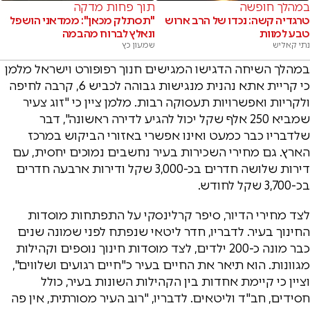
במהלך חופשה
תוך פחות מדקה
טרגדיה קשה: נכדו של הרב ארוש
"תסתלק מכאן": ממדאני הושפל
טבע למוות
ונאלץ לברוח מהבמה
נתי קאליש
שמעון כץ
במהלך השיחה הדגישו המגישים חנוך רפופורט וישראל מלמן
כי קריית אתא נהנית מנגישות גבוהה לכביש 6, קרבה לחיפה
ולקריות ואפשרויות תעסוקה רבות. מלמן ציין כי "זוג צעיר
שמביא 250 אלף שקל יכול להגיע לדירה ראשונה", דבר
שלדבריו כבר כמעט ואינו אפשרי באזורי הביקוש במרכז
הארץ. גם מחירי השכירות בעיר נחשבים נמוכים יחסית, עם
דירות שלושה חדרים בכ-3,000 שקל ודירות ארבעה חדרים
בכ-3,700 שקל לחודש.
לצד מחירי הדיור, סיפר קרלינסקי על התפתחות מוסדות
החינוך בעיר. לדבריו, חדר ליטאי שנפתח לפני שמונה שנים
כבר מונה כ-200 ילדים, לצד מוסדות חינוך נוספים וקהילות
מגוונות. הוא תיאר את החיים בעיר כ"חיים רגועים ושלווים",
וציין כי קיימת אחדות בין הקהילות השונות בעיר, כולל
חסידים, חב"ד וליטאים. לדבריו, "רוב העיר מסורתית, אין פה