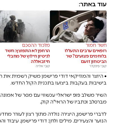
עוד באתר:
חשד חמור
מלכוד ההסכם
רופאים ערבים התעללו
הרחפן לא התפוצץ: חשד
בלוחמים פצועים? שר
לניסיון חילוץ של מחבלי
הביטחון זועם
חיזבאללה
קובי פינקלר
קובי אליה
• היוצר והמוזיקאי דודי פרישמן משיק רשמית את ה
בישיבות בעקבות ביצועו בתכנית הקול החדש.
השיר משלב פופ ישראלי עכשווי עם מסר של אמונה,
מברסלב וכתביו של הראי"ה קוק.
לדברי פרישמן, היצירה נולדה מתוך רצון לעורר מח
הנוער והצעירים. מילים ולחן: דודי פרישמן. עיבוד וה