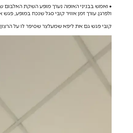
• ואמש בבניני האומה נערך מופע השקת האלבום ש
ולפרגן. עורך זמן אוויר קובי סגל שנכח במופע, פג
קובי פגש גם את ליפא שמעלצר שסיפר לו על הרצון 