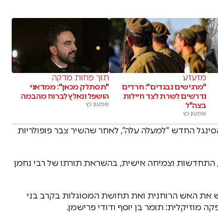
מזעזע
תוך פחות מדקה
"מרגישים נבגדים": חרדים
"תסתלק מכאן": ממדאני
נדרשים לשרת לצד חיילות
הושפל ונאלץ לברוח מהבמה
בצה"ל
שמעון כץ
שמעון כץ
סינגל החדש “למעלה עלה”, לאחר שהשיר צבר פופולריות
 התחדשות וצמיחה אישית, בהשראת תורתו של רבי נחמן
דש את האש הרוחנית ואת תחושת המסוגלות בקרב בני
פקה מוזיקלית: תומר בן יוסף ודודי פרישמן.