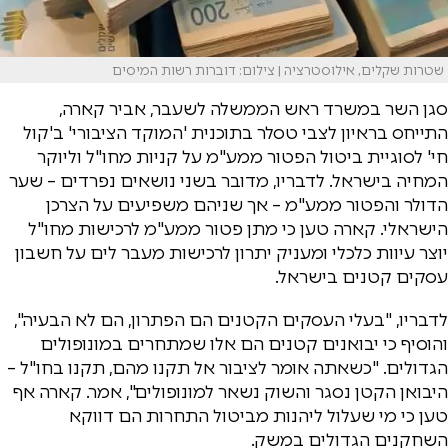
שטרות שקלים, אילוסטרציה | צילום: דוברות רשות המיסים
סגן השר במשרד ראש הממשלה לשעבר, אביר קארה,
התייחס בראיון לצבי טסלר בתוכנית 'המוקד הציבורי' ב'קול
חי' לסוגיית ביטול הפטור ממע"מ על קניות מחו"ל וליוקר
המחיה בישראל. לדבריו, מדובר בשני נושאים נפרדים – שער
הדולר והפטור ממע"מ – אך שניהם משפיעים על הצרכן
הישראלי. קארה טען כי מתן פטור ממע"מ לרכישות מחו"ל
יוצר עיוות כלכלי ומעניק יתרון לרכישות מעבר לים על חשבון
עסקים קטנים בישראל.
לדבריו, "בעלי העסקים הקטנים הם הפתרון, הם לא הבעיה",
והוסיף כי יבואנים קטנים הם אלו שמתחרים במונופולים
הגדולים. "כשאתה אומר לציבור אל תקנו מהם, תקנו בחו"ל –
היבואן הקטן נסגר והשוק נשאר למונופולים", אמר. קארה אף
טען כי מי שעלול ליהנות מביטול התחרות הם דווקא
השחקנים הגדולים במשק.