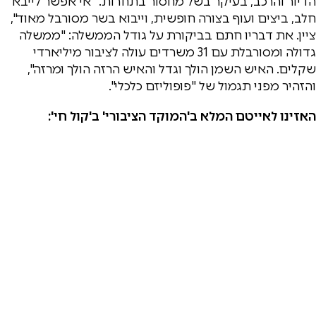
הדיור והרכב, בעיקר בשל מחסור בתחרות. "אי אפשר לייבא
חלב, ביצים ועוף בצורה חופשית, וייבוא בשר מסורבל מאוד",
ציין. את דבריו חתם בביקורת על גודל הממשלה: "ממשלה
גדולה ומסורבלת עם 31 משרדים עולה לציבור מיליארדי
שקלים. האיש השמן הולך וגדל והאיש הרזה הולך ומרזה",
והזהיר מפני תגמול של "פופוליזם כלכלי".
האזינו לאייטם המלא ב'המוקד הציבורי' ב'קול חי':