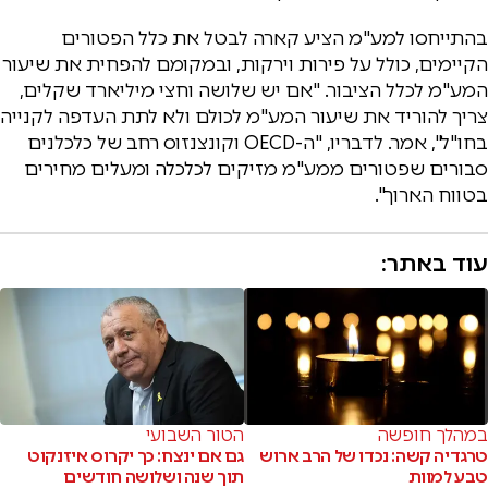
בהתייחסו למע"מ הציע קארה לבטל את כלל הפטורים
הקיימים, כולל על פירות וירקות, ובמקומם להפחית את שיעור
המע"מ לכלל הציבור. "אם יש שלושה וחצי מיליארד שקלים,
צריך להוריד את שיעור המע"מ לכולם ולא לתת העדפה לקנייה
בחו"ל", אמר. לדבריו, "ה-OECD וקונצנזוס רחב של כלכלנים
סבורים שפטורים ממע"מ מזיקים לכלכלה ומעלים מחירים
בטווח הארוך".
עוד באתר:
במהלך חופשה
הטור השבועי
טרגדיה קשה: נכדו של הרב ארוש
גם אם ינצח: כך יקרוס איזנקוט
טבע למוות
תוך שנה ושלושה חודשים