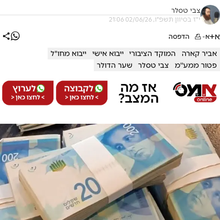
צבי טסלר
י"ז בסיוון תשפ"ו, 02/06/26 21:06
א+
א-
הדפסה
אביר קארה
המוקד הציבורי
ייבוא אישי
ייבוא מחו"ל
פטור ממע''מ
צבי טסלר
שער הדולר