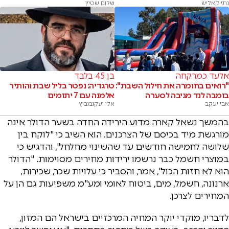
נתי קאליש
שלום שטיין
אלעד כמרקחה
בן 45 בלבד
"רואים בחומרה את חילול השבת":
טרגדיה: נפטר בליל שבת והותיר
בומבה לנד מגיבה לסערה
אלמנה עם 7 יתומים
אבי יעקב
אלי יעקובוביץ
בהמשך נשאל קארה מדוע הירידה החדה בשער הדולר אינה
מורגשת מיד בכיסם של הצרכנים. הוא השיב כי "לוקח בין
שלושה לחמישה חודשים עד שהשינוי מחלחל", והדגיש כי
במוצרי חשמל כבר נרשמו ירידות מחירים מסוימות. "הדולר
הוא לא חזות הכול", אמר, והסביר כי עלויות שכר, שכירות,
ארנונה, חשמל, מים, ביטוח לאומי ומע"מ משפיעות גם הן על
המחירים לצרכן.
לדבריו, מוקדי יוקר המחיה המרכזיים בישראל הם המזון,