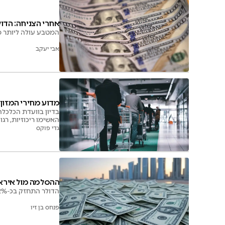
אחרי הצניחה: הדו
המטבע עולה ליותר מ-3.02 שקלים, כשברקע תקיפות נוספות של ארה"ב באיראן והחשש לפגיעה בחופש השיט במ
אבי יעקב
מדוע מחירי המזון 
בדיון בוועדת הכלכלה
האשימו ריכוזיות, רג
גדי פוקס
ההסלמה מול אירא
הדולר התחזק בכ-2% ונסחר בשעות הבוקר סביב 2.98 שקלים, לאחר שכבר ירד לאחרונה לרמה של כ-2.80
פנחס בן זיו