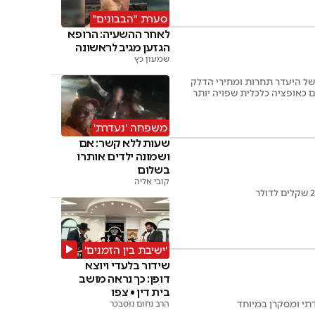
סערת "הבבונים"
לאחר ההשעיה: הרופא
הגזען מגיב לראשונה
שמעון כץ
מבקשת לנפוש הקיץ ניצבת בפני מלכוד: מצד אחד, מחירי הטיסות זינקו ב-25% עד 50% בשל היעדר תחרות ומחירי הדלק
 כאופציה כלכלית שפויה יותר
משפחה 'נעדרת'
שעות ללא קשר: אם
ושמונה ילדים אותרו
בשלום
קובי אליה
'ישיבת בין הזמנים'
שידור בלעדי ויוצא
דופן: כך נראה מושב
בית דין • צפו
דתי ומסקרן במיוחד
הרב נחום נוסבכר