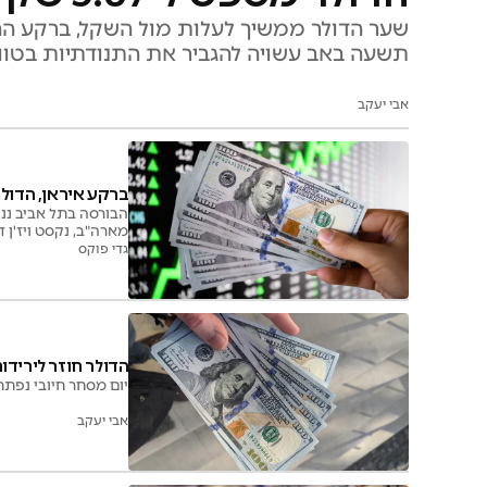
שער הדולר ממשיך לעלות מול השקל, ברקע ההס
תשעה באב עשויה להגביר את התנודתיות בטוו
אבי יעקב
ברקע איראן, הדולר
מארה"ב, נקסט ויז'ן דיווחה על עסקה ב-6.7
גדי פוקס
הדולר חוזר לירידות: 
יום מסחר חיובי נפתח
אבי יעקב