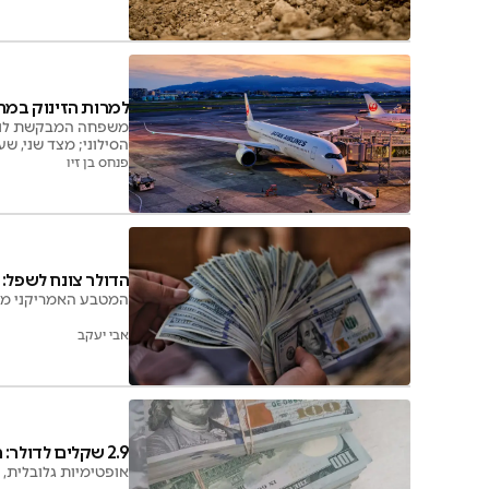
למרות הזינוק במח
הסילוני; מצד שני, ש
פנחס בן זיו
הדולר צונח לשפל: 1 דולר שווה כ-2.84 שקל
המטבע האמריקני ממשיך ל
אבי יעקב
2.9 שקלים לדולר: המטבע נחלש לשפל חדש
אופטימיות גלובלית, 