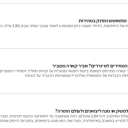
ר מתאושש ומזנק במהירות
שות, הדולר משנה כיוון ומטפס • לאחר שכבר נסחר סביב 2.80 ש"ח, המטבע האמריקני עלה
המחירים לא יורדים? אביר קארה מסביר
קארה מתייחס לסאגת ביטול הפטור ממע"מ על קניות מחו"ל, למחירי המוצרים ב
ות הכבדות של הממשלה שלדבריו ממשיכות להכביד על הציבור
למשק או מכה ליצואנים ולעולם התורה?
שער הדולר ממשיך לצלול ומתקרב לרף 2.80 שקלים, רמה שנחשבה עד לאחרונה כמעט ד
 ולסייע במאבק באינפלציה; מצד שני, הוא פוגע ביצואנים, בחברות הייטק שמכנ
רומות מחו"ל