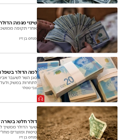
שינוי מגמה: הדול
אחרי תקופה ממושכת של היחל
פנחס בן זיו
למה הדולר בשפל ו
סגן השר לשעבר אביר 
לתחרות במשק ולעלוי
צבי טסלר
דולר חלש: בשורה 
טיסות ומוצרים מחו"ל
וחינוך הנשענים על ת
פנחס בן זיו