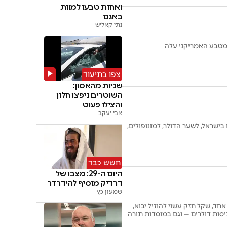
ואחות טבעו למוות
באגם
נתי קאליש
צפו בתיעוד
שניות מהאסון:
השוטרים ניפצו חלון
והצילו פעוט
אבי יעקב
ישראל, לשער הדולר, למונופולים,
חשש כבד
היום ה-29: מצבו של
דרדיק מוסיף להידרדר
שמעון כץ
מיונית. מצד אחד, שקל חזק עשוי להוזיל יבוא,
יסות דולרים — וגם במוסדות תורה