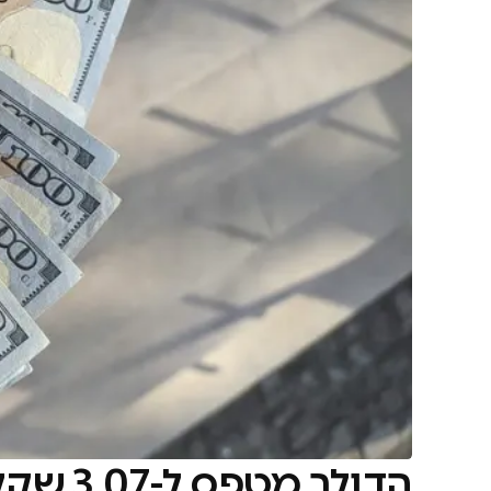
הדולר מטפס ל-3.07 שקלים: המתיחות מול איראן לוחצת על השקל