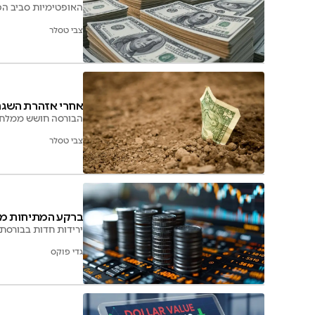
האופטימיות סביב הפ
צבי טסלר
אחרי אזהרת השגרי
הבורסה חושש ממלחמה
צבי טסלר
ברקע המתיחות מול
ירידות חדות בבורסת ת"א: מדד הביטוח התרסק ב
גדי פוקס