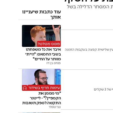
בת המסחר הדלילה בשל
עוד כתבות שיעניינו
אותך
פוסט מטלטל
איבד את כל משפחתו
 בתל אביב ננעלה בעליות, כשמדד ת"א 35 התחזק ב-1.39% ומדד הביטחוניות זינק ב-3.14%. עין שלישית קפצה בעקבות הזמנה
בשבי החמאס: "הייתי
מוותר על החיים"
פנחס בן זיו
עימות חריף בשידור
קלים
"מי מממן את
הקמפיין?" - לייטנר
התקשה לספק תשובות
צבי טסלר