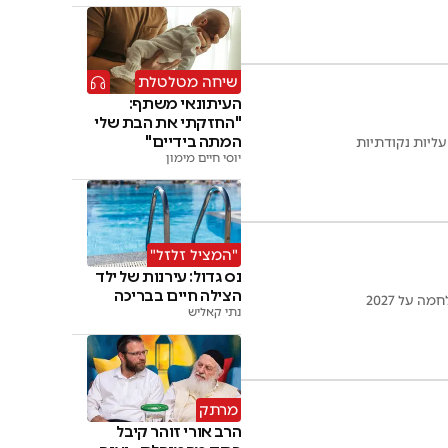
שיחה מטלטלת
העיתונאי משתף:
"החזקתי את הבת שלי
המתה בידיים"
עליות נקודתיות
יוסי חיים מימון
"המציל זלזל"
נס גדול: עירנות של ילד
הצילה חיים בבריכה
 על 2027
נתי קאליש
מרתק
הרב אורי זוהר קיבל