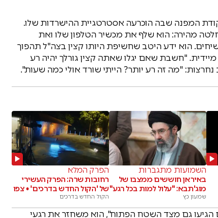
קודת המפנה שבה הוכרעה אסטרטגיית ההישרדות שלו.
החלטה מהירה: הוא שלף את מכשיר הטלפון שלו ואת
השיחים. הוא ידע היטב שחשיפת היותו קצין בצה"ל תהפוך
מיידית. "חשבת שאם יגלו שאתה קצין גורלך יהיה רע
נחרצות: "מה זה רע יותר? הייתי שורד אולי כמה שעות".
השמועות מתגברות
הפרק המלא
באיראן חוששים ממצבו של
רחובות שרה: הפרק העשירי
מוג'תבא: "עלול למות בכל רגע"
של 'הקול החדש בדרכים' • צפו
שמעון כץ
הקול החדש בדרכים
הגיעו גם מצד השטח הפתוח", הוא משחזר את רגעי