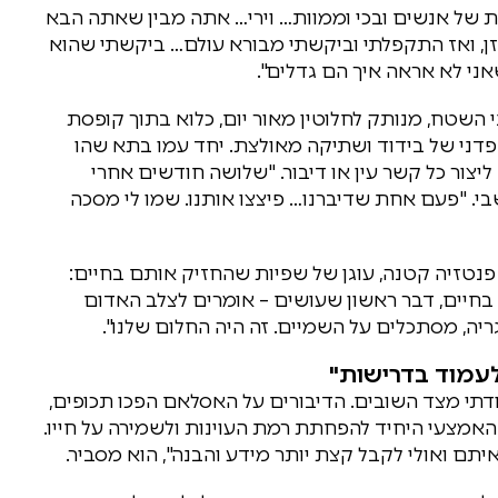
 של אנשים ובכי וממוות… וירי… אתה מבין שאתה הבא
זן, ואז התקפלתי וביקשתי מבורא עולם… ביקשתי שהוא
ני לא אראה איך הם גדלים".
 30 מטרים מתחת לפני השטח, מנותק לחלוטין מאור יום, כלוא בתוך קופסת
פדני של בידוד ושתיקה מאולצת. יחד עמו בתא שהו
יצור כל קשר עין או דיבור. "שלושה חודשים אחרי
שבי. "פעם אחת שדיברנו… פיצצו אותנו. שמו לי מסכה
פנטזיה קטנה, עוגן של שפיות שהחזיק אותם בחיים:
ם בחיים, דבר ראשון שעושים – אומרים לצלב האדום
גריה, מסתכלים על השמיים. זה היה החלום שלנו".
עמוד בדרישות"
דתי מצד השובים. הדיבורים על האסלאם הפכו תכופים,
אמצעי היחיד להפחתת רמת העוינות ולשמירה על חייו.
תם ואולי לקבל קצת יותר מידע והבנה", הוא מסביר.