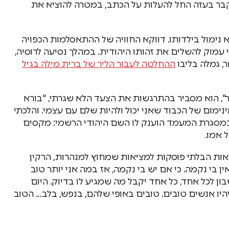
בר בעזה החל להעלות על הכתב, במטרה להוציא את
לא נימול בילדותו. דווקא החוויה של ההתאסלמות הכפויה
עמוק להשלים את זהותו היהודית. במהלך נסיעה לרוסיה,
, גמלה בליבו
ההחלטה לעבור הליך של ברית מילה בגיל
", הוא מסביר בהתרגשות את הצעד הלא שגרתי, "בורא
נימום של הכבוד שאני יכול ולהיות שלם עם עצמי. והלכתי
 במסגרת המעמד הוענק לו השם היהודי הרשמי: מקסים
 אמו.
ות הבלתי פוסקות למציאות שמחוץ למנהרות, הרקין
 בי נקמה. כי אם יש בי נקמה, אז במה אני יותר טוב
ון לכל אחד, כל אחד יקבל מה שמגיע לו בדיוק. היום
היו אנשים טובים. טובים באופי שלהם, בנפש, בלב… הטוב