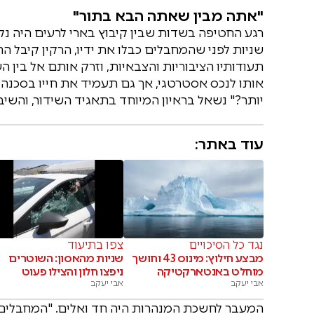
"אתה מבין שאתה הבא בתור"
רגע החטיפה בשדות שבין קיבוץ בארי לרעים היה נ
שניות לפני שהמחבלים כבלו את ידיו, הרקין קיבל 
תעודותיו הציבוריות והצבאיות, וזרק אותם אל בין 
אותו לנכס אסטרטגי, אך גם תעמיד את חייו בסכנה 
יותר?" נשאל בראיון המיוחד בתאגיד השידור, והשיב 
עוד באתר:
נגד כל הסיכויים
צפו בתיעוד
מבצע חילוץ: מינוס 43 וחושך
שניות מהאסון: השוטרים
מוחלט באנטארקטיקה
ניפצו חלון והצילו פעוט
אבי יעקב
אבי יעקב
המעבר לחשכת המנהרות היה חד ואלים. "המחבלים 