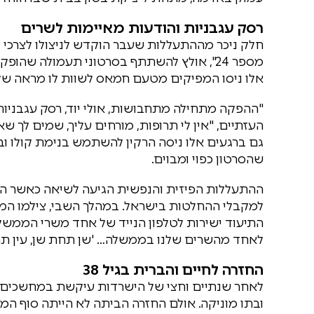
רסק עגבניות והודעות מאיימות לשרים
חלק ניכר מההתעללות שעבר הוקדש לניצולו לצרכי לוח
מספר 24", אולץ להשתתף בסרטוני תעמולה שה
אלו ניסו המפיקים מטעם חמאס לשוות לו מראה של
"ההפקה מתחילה מתחבושות, אולי יוד, רסק עגבניות
העזתיים, "אין לי תרופות, מורחים עליך, שמים לך 
גם ברגעים אלו ניסה הרקין להשתמש בנימת קולו ו
שהסרטון כפוי ומבוים.
ההתעללות הפיזית והנפשית הגיעה לשיאה כאשר הש
למקבלי ההחלטות בישראל. במהלך השבי, צילמו המח
התיעוד ישירות לטלפון הנייד של אחד משרי הממשלה
לאחד מהשרים שלנו בממשלה… 'שן תחת שן, עין תחת ע
החזרה לחיים והברית בגיל 38
לאחר שנתיים וחצי של הישרדות עיקשת במחשכים, ש
ובתו מוניקה. אולם החזרה הביתה לא הייתה סוף המ