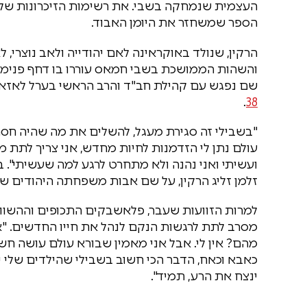
העצמית שנמחקה בשבי. את רשימות הזיכרונות שק
הספר שמשחזר את היומן האבוד.
הרקין, שנולד באוקראינה לאם יהודייה ולאב נוצרי, 
והשהות הממושכת בשבי חמאס עוררו בו דחף פנימי 
שם נפגש עם קהילת חב"ד והרב הראשי בערל לאזאר
.
38
"בשבילי זה סגירת מעגל, להשלים את מה שהיה חסר
עולם נתן לי הזדמנות לחיות מחדש, אני צריך לתת מי
ועשיתי ואני נהנה ולא מתחרט לרגע למה שעשיתי".
זלמן זליג הרקין, על שם אבות משפחתה היהודים של
למרות הזוועות שעבר, פלאשבקים התכופים וההשווא
מסרב לתת לרגשות הנקם לנהל את חייו החדשים. "אין
מהם? אין לי. אבל אני מאמין שבורא עולם עושה חשב
כאבא וכאח, הדבר הכי חשוב בשבילי שהילדים שלי י
ינצח את הרע, תמיד".