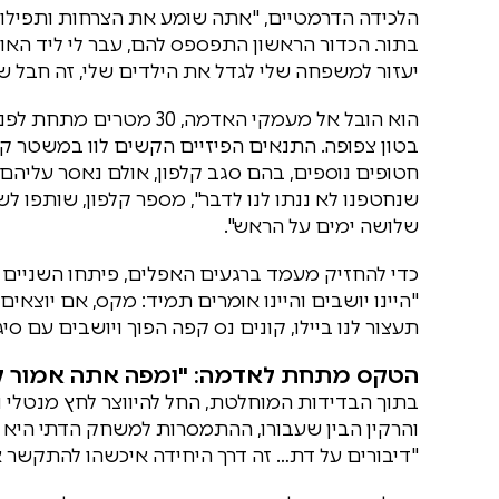
הלכידה הדרמטיים, "אתה שומע את הצרחות ותפילות
בתור. הכדור הראשון התפספס להם, עבר לי ליד האו
יעזור למשפחה שלי לגדל את הילדים שלי, זה חבל שא
הוא הובל אל מעמקי האדמה,
בטון צפופה. התנאים הפיזיים הקשים לוו במשטר ק
חטופים נוספים, בהם סגב קלפון, אולם נאסר עליהם ל
שנחטפנו לא ננתו לנו לדבר", מספר קלפון, שותפו ל
שלושה ימים על הראש".
כדי להחזיק מעמד ברגעים האפלים, פיתחו השניים 
"היינו יושבים והיינו אומרים תמיד: מקס, אם יוצאי
תעצור לנו ביילו, קונים נס קפה הפוך ויושבים עם סי
הטקס מתחת לאדמה: "ומפה אתה אמור ל
בתוך הבדידות המוחלטת, החל להיווצר לחץ מנטלי ו
והרקין הבין שעבורו, ההתמסרות למשחק הדתי היא ה
"דיבורים על דת… זה דרך היחידה איכשהו להתקשר אי