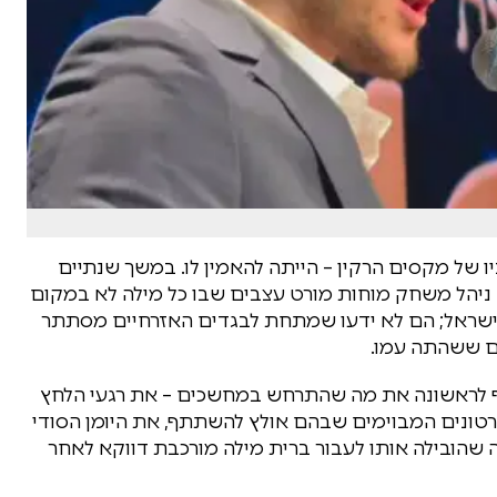
של מקסים הרקין – הייתה להאמין לו. במשך שנתיים
 ניהל משחק מוחות מורט עצבים שבו כל מילה לא במקום
 ישראל; הם לא ידעו שמתחת לבגדים האזרחיים מסתתר
ים ששהתה עמו.
את יום הולדתו ה־38, הרקין חושף לראשונה את מה שהתרחש במחשכים – את רגעי הלחץ
רטונים המבוימים שבהם אולץ להשתתף, את היומן הסודי
הובילה אותו לעבור ברית מילה מורכבת דווקא לאחר