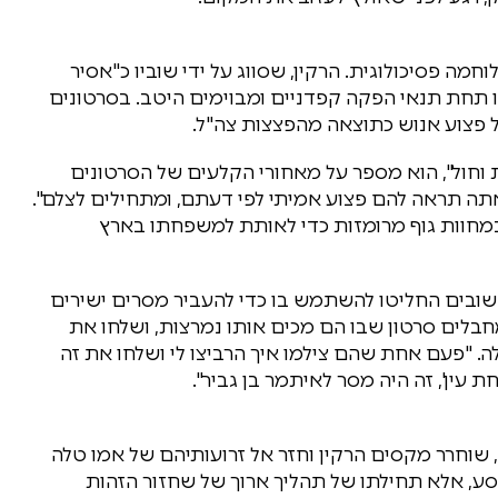
מה פסיכולוגית. הרקין, שסווג על ידי שוביו כ"אסיר
ופקו תחת תנאי הפקה קפדניים ומבוימים היטב. בסרטונים
 פצוע אנוש כתוצאה מהפצצות צה"ל.
 וחול", הוא מספר על מאחורי הקלעים של הסרטונים
שאתה תראה להם פצוע אמיתי לפי דעתם, ומתחילים לצלם".
במחוות גוף מרומזות כדי לאותת למשפחתו בארץ
ובים החליטו להשתמש בו כדי להעביר מסרים ישירים
בלים סרטון שבו הם מכים אותו נמרצות, ושלחו את
. "פעם אחת שהם צילמו איך הרביצו לי ושלחו את זה
ין', זה היה מסר לאיתמר בן גביר".
וחרר מקסים הרקין וחזר אל זרועותיהם של אמו טלה
סע, אלא תחילתו של תהליך ארוך של שחזור הזהות