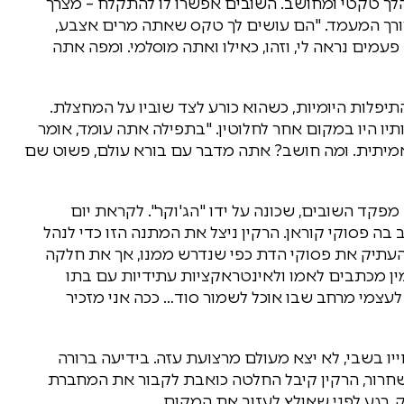
לך טקטי ומחושב. השובים אפשרו לו להתקלח – מצרך
 לצורך המעמד. "הם עושים לך טקס שאתה מרים אצבע,
מים נראה לי, וזהו, כאילו ואתה מוסלמי. ומפה אתה
לות היומיות, כשהוא כורע לצד שוביו על המחצלת.
ו היו במקום אחר לחלוטין. "בתפילה אתה עומד, אומר
 אמיתית. ומה חושב? אתה מדבר עם בורא עולם, פשוט שם
קד השובים, שכונה על ידו "הג'וקר". לקראת יום
בה פסוקי קוראן. הרקין ניצל את המתנה הזו כדי לנהל
עתיק את פסוקי הדת כפי שנדרש ממנו, אך את חלקה
ין מכתבים לאמו ולאינטראקציות עתידיות עם בתו
לעצמי מרחב שבו אוכל לשמור סוד… ככה אני מזכיר
יו בשבי, לא יצא מעולם מרצועת עזה. בידיעה ברורה
שחרור, הרקין קיבל החלטה כואבת לקבור את המחברת
 רגע לפני שאולץ לעזוב את המקום.