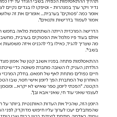
תהליך ההתאסלמות הכפויה בשבי הוגדר על ידו כמה
נדיר ויקר ערך במנהרות – וסיפקו לו בגדים נקיים
אומר כמה 'פסוקים' בערבית… אומרים את זה שלוש פע
אמור לעמוד בדרישות ותנאים".
הדרישה המרכזית הייתה השתתפות מלאה בחמש התיפ
אולם בעוד פיו מלמל את הפסוקים בערבית, מחשבותי
מה שצריך להגיד, כאילו בלי להכניס איזה משמעות
בשבי".
ההתאסלמות פתחה בפניו אשנב קטן של אמון מצד מפ
הולדתו, העניק לו השובה מחברת פשוטה כדי שיכתוב 
חיים כפולים מתחת לאף של חמאס. בחלק המרכזי ה
האחרון של המחברת הפך ליומן אישי חסוי, שבו הטמ
הקטנה. "הפכתי ליומן, ספר שאיש לא יקרא… ומסמן 
לעצמי שאני עוד חי, שאני אבא ובן".
היומן הזה, שהכיל את העדות האותנטית ביותר על חי
שהמחבלים יעכו לערוך עליו חיפוש מדוקדק לפני ה
עמוק באדמה, מתחת ליציקת בטון בבית שבו הוחזק,