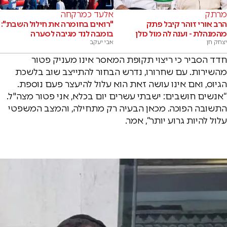
מרתק
אלעד כמרקחה
הרב אורי זוהר קיבל פתק
"רואים בחומרה את חילול השבת":
מהמנהלת - וענה לה מול כולן
בומבה לנד מגיבה לסערה
יצחק חן
אבי יעקב
חדד הסביר כי ריצוי תקופת המאסר אינו מעניק פטור
מהשירות. עם שחרורו, נדרש הבחור להתייצב שוב בלשכת
הגיוס, ואם אינו עושה זאת הוא עלול להיעצר פעם נוספת.
“אנשים חושבים: ישבתי עשרים יום בכלא, אני פטור מצה"ל.
התשובה הפוכה. מכאן הבעיה רק מתחילה, והמצב המשפטי
עלול להיות גרוע יותר”, אמר.