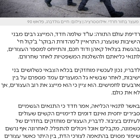
מעצר בחור חרדי. אילוסטרציה | צילום: חיים גולדברג, פלאש 90
רדיפת עולם התורה: עו"ד שלמה חדד, המייצג רבים מבני
הישיבות שנעצרו, התראיין ל'מהדורת הבוקר' ב'קול חי'
בהגשת בצלאל קאהן ודוד חכם, והתייחס למספר העצורים,
לתנאי כליאתם ולהשלכות המשפטיות לאחר שחרורם.
לדבריו, נכון לעכשיו מוחזקים בכלא הצבאי כשלושים בני
ישיבות, לאחר שבשיא גל המעצרים עמד מספרם על בין
ארבעים לחמישים. הוא ציין כי הוא מייצג את רוב העצורים, אך
לא את כולם.
באשר לתנאי הכליאה, אמר חדד כי התנאים הגשמיים
סבירים יחסית ואינם דומים לדימויים הקשים שעולים
לעיתים בציבור. לדבריו, העצורים מוחזקים בחדרים של
כשמונה, מקבלים אוכל ויכולים להתפלל. לאחרונה אף נרשם
שיפור מסוים בהתאמה לצורכי הדת, בין היתר כאשר עצורים