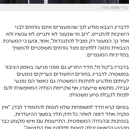
עו"ד שלמה חדד
לדבריו, הצבא מודע לכך שהמעצרים אינם גורמים לבני
הישיבות להתגייס. “רוב מי שנעצר לא יתגייס, לא עכשיו ולא
אחר כך. המעצר רק מוביל להתנגדות”, אמר, וטען כי המערכת
הצבאית נתונה ללחצים מצד גורמים משפטיים להמשיך
במדיניות המעצרים.
בדבריו ב'קול חי', חדד התריע גם מפני פגיעה באמון הציבור
במשטרה. לדבריו, בחורים החשודים כעריקים נמנעים
לעיתים מלהגיע לתחנות המשטרה גם כאשר הם נפגעי
עבירה, מחשש שייעצרו, אף שקיימת הנחיה המאפשרת להם
לפנות לקבלת סיוע משטרתי.
בסיום קרא חדד למשפחות שלא לנסות להתמודד לבדן. “אין
מקרה אחד דומה לאחר. כל תיק תלוי במשך ההיעדרות,
בנסיבות ובהגדרה המשפטית. התייעצות עם איש מקצוע כבר
מהרגע הראשון יכולה לשנות לחלוטין את התוצאה”.