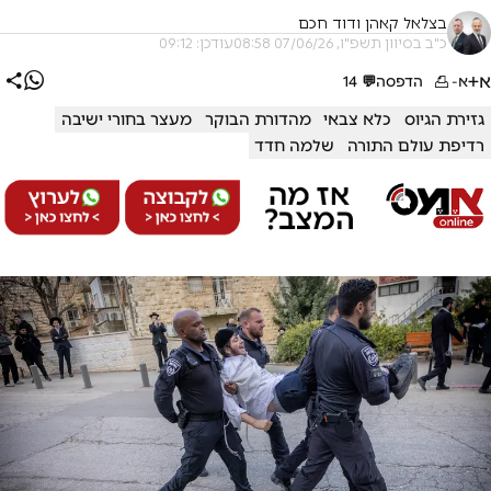
בצלאל קאהן ודוד חכם
כ"ב בסיוון תשפ"ו, 07/06/26 08:58
עודכן: 09:12
א+
א-
הדפסה
💬
14
גזירת הגיוס
כלא צבאי
מהדורת הבוקר
מעצר בחורי ישיבה
רדיפת עולם התורה
שלמה חדד