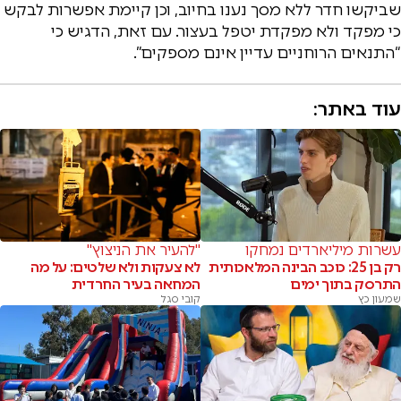
שביקשו חדר ללא מסך נענו בחיוב, וכן קיימת אפשרות לבקש
כי מפקד ולא מפקדת יטפל בעצור. עם זאת, הדגיש כי
“התנאים הרוחניים עדיין אינם מספקים”.
עוד באתר:
עשרות מיליארדים נמחקו
"להעיר את הניצוץ"
רק בן 25: כוכב הבינה המלאכותית
לא צעקות ולא שלטים: על מה
התרסק בתוך ימים
המחאה בעיר החרדית
שמעון כץ
קובי סגל