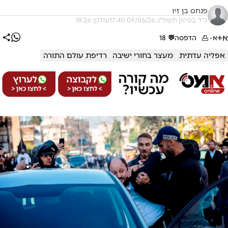
פנחס בן זיו
כ"ד בסיוון תשפ"ו, 09/06/26 17:40
עודכן: 18:26
א+
א-
הדפסה
💬
18
אפליה עדתית
מעצר בחורי ישיבה
רדיפת עולם התורה