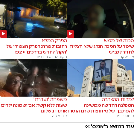
סכנה של ממש
הפרק המלא
שיכור על הכיכר: הנהג שלא הצליח
רחובות שרה: הפרק העשירי של
לחזור לכביש
'הקול החדש בדרכים' • צפו
אבי יעקב
הקול החדש בדרכים
למרות ההצהרה
משפחה 'נעדרת'
המפלגה החדשה ממשיכה
שעות ללא קשר: אם ושמונה ילדים
להסתבך: שלטי חוצות טרם הוסרו
אותרו בשלום
פנחס בן זיו
קובי אליה
עוד בנושא ב'אמס' >>