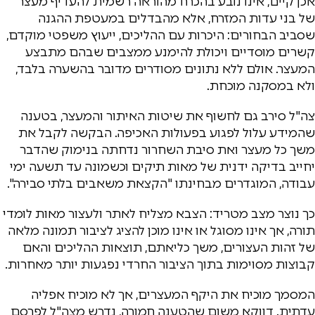
אכן קיים, אינו נובע בהכרח מהוראה רשמית להעדיף מעצר
של בני עדות המזרח, אלא מהבדלים במעטפת ההגנה
שסביב הבחורים: היכרות עם ההליכים, ייעוץ משפטי מוקדם,
קשרים מוסדיים ויכולת להימנע ממצבים שבהם מתבצע
המעצר. אולם ללא נתונים מסודרים מדובר בהשערה בלבד,
ולא במסקנה מוכחת.
צה"ל סירב גם לחשוף את שיטות האיתור והמעצר, בטענה
שהמידע עלול לפגוע בפעולות האכיפה. הבקשה לקבל את
משך כל מעצר ואת סיבת השחרור נדחתה בנימוק שהדבר
יחייב בדיקה ידנית של מאות תיקים וכשמונה עד תשעה ימי
עבודה, המוגדרים מבחינתו "הקצאת משאבים בלתי סבירה".
כך נוצר מצב מטריד: הצבא מצליח לאתר ולעצור מאות לומדי
תורה, אך אינו מסוגל או אינו מוכן להציג לציבור תמונה מלאה
של זהות העצורים, משך כליאתם, תוצאות ההליכים והאם
קבוצות מסוימות בתוך הציבור החרדי נפגעות יותר מאחרות.
המסמך מוכיח את היקף המעצרים, אך לא מוכיח אפליה
עדתית. דווקא משום שהטענה חמורה, נדרש מצה"ל לפרסם