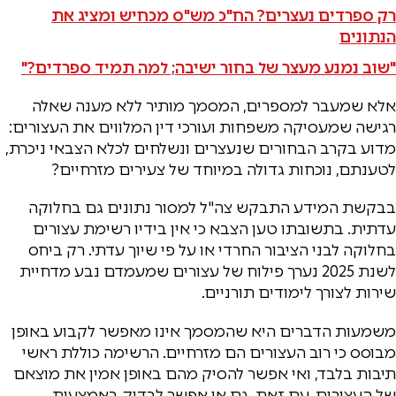
רק ספרדים נעצרים? הח"כ מש"ס מכחיש ומציג את
הנתונים
"שוב נמנע מעצר של בחור ישיבה; למה תמיד ספרדים?"
אלא שמעבר למספרים, המסמך מותיר ללא מענה שאלה
רגישה שמעסיקה משפחות ועורכי דין המלווים את העצורים:
מדוע בקרב הבחורים שנעצרים ונשלחים לכלא הצבאי ניכרת,
לטענתם, נוכחות גדולה במיוחד של צעירים מזרחיים?
בבקשת המידע התבקש צה"ל למסור נתונים גם בחלוקה
עדתית. בתשובתו טען הצבא כי אין בידיו רשימת עצורים
בחלוקה לבני הציבור החרדי או על פי שיוך עדתי. רק ביחס
לשנת 2025 נערך פילוח של עצורים שמעמדם נבע מדחיית
שירות לצורך לימודים תורניים.
משמעות הדברים היא שהמסמך אינו מאפשר לקבוע באופן
מבוסס כי רוב העצורים הם מזרחיים. הרשימה כוללת ראשי
תיבות בלבד, ואי אפשר להסיק מהם באופן אמין את מוצאם
של העצורים. עם זאת, גם אי אפשר לבדוק באמצעות