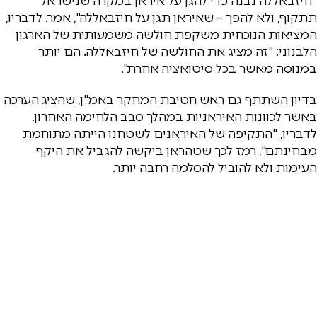
"חיזבאללה נבנה כדי להגן על איראן במקרה שנישראל
תתקוף, ולא להפך – שאיראן תגן על חיזבאללה", אמר. לדבריו,
המציאות הנוכחית משקפת חולשה משמעותית של הארגון
הלבנוני: "זה מציג את החולשה של חיזבאללה. הם יותר
במנוסה מאשר בכל סיטואציה אחרת".
בדיון השתתף גם ראש חטיבת המחקר באמ"ן, שהציג הערכה
באשר לכוונות האיראניות במהלך סבב הלחימה האחרון.
לדבריו, "התקיפה של האיראנים לשטחנו הייתה מתוחמת
מבחינתם", רמז לכך שטהראן ביקשה להגביל את היקף
העימות ולא להוביל להסלמה רחבה יותר.