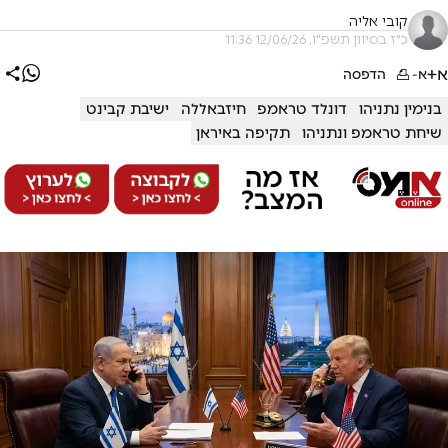
קובי אליה
כ"ז בסיוון תשפ"ו, 12/06/26 11:36
א+
א-
הדפסה
בנימין נתניהו
דונלד טראמפ
חיזבאללה
ישיבת קבינט
שיחת טראמפ ונתניהו
תקיפה באיראן