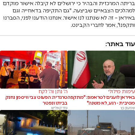
בריתה המרכזית והבהיר כי ירושלים לא קיבלה אישור מוקדם
למהלכים הצבאיים שביצעה. "גם התקיפה בדאחייה וגם
באיראן – זה לא שנתנו לנו אישור. אנחנו הודענו לפני, הסברנו
ותקפנו", אמר לחברי הקבינט.
עוד באתר:
עימות מילולי
ה' נתן וה' לקח
באיראן לועגים לטראמפ: "מתקפה
טרגדיה: הפעוט צבי וויסמן נחנק
מסיבית - רגע, לא משנה"
בביתו ונפטר
שמעון כץ
נתי קאליש