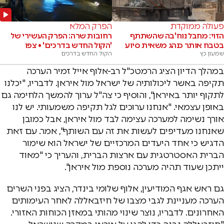
פעולה ממוקדת
הפרק המלא
הזוי: מחבל נוח'בה שהשתתף
רחובות שרה: הפרק העשירי של
בטבח אותר כנהג משאית סיוע
'הקול החדש בדרכים' • צפו
שמעון כץ
הקול החדש בדרכים
במהלך הדיון הציג הרמטכ"ל רב-אלוף אייל זמיר הערכה
תקיפה באשר ליכולותיה של ישראל מול איראן. לדבריו, "יכלנו
לתקוף יותר באיראן", והוסיף כי צה"ל ערוך להמשך הלחימה גם
באופן עצמאי. "אנחנו ערוכים לגל תקיפה משמעותי. יש לנו
אורך נשימה למערכה עצימה לבד מול איראן, אבל כמובן
שאנחנו מעדיפים לעשות את זה עם השותף", אמר. עם זאת
הדגיש כי אחד היעדים המרכזיים של ישראל הוא שימור
הברית האסטרטגית עם ארצות הברית, והעריך כי "מאוד
ייתכן שעוד תהיה מערכה נוספת מול איראן".
גם ראש אגף המודיעין, אלוף שלומי בינדר, הציג בפני השרים
הערכה מעניינת לגבי מצבו של חיזבאללה לאחר העימותים
האחרונים. לדבריו, נוצר שינוי מהותי במאזן הכוחות האזורי.