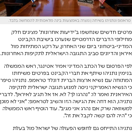
טראמפ ונתניהו בשיחה | נוצרה באמצעות בינה מלאכותית להמחשה בלבד.
פרטים חדשים שנחשפו ב'ידיעות אחרונות' מציגים חלק
מחילופי הדברים הדרמטיים שנערכו בישיבת הקבינט
המדיני-ביטחוני ביום שני האחרון, על רקע המתיחות מול
איראן והדיונים סביב התגובה הישראלית לתקיפות האחרונות.
לפי הפרסום של הכתב המדיני אמיר אטינגר, ראש הממשלה
בנימין נתניהו שיתף את חברי הקבינט בפרטים משיחתו
המתוחה עם נשיא ארצות הברית דונלד טראמפ. נתניהו סיפר
כי הנשיא האמריקני ניסה למנוע תגובה ישראלית לתקיפה
האיראנית ואמר לו: "נהרגו לך? לא. אז אל תגיב לאיראן". לדברי
נתניהו, הוא דחה את הגישה הזו והשיב לטראמפ: "אני לא מוכן
למשוואה שרק אם נהרג אני מגיב". עוד הוסיף ראש הממשלה
כי "היה להם קשה לקבל את זה".
נתניהו התייחס גם לחופש הפעולה של ישראל מול בעלת