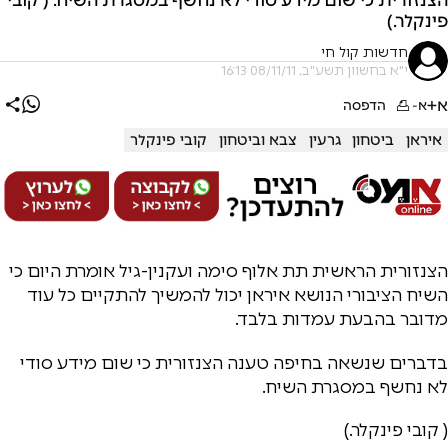
פינקלר.)
חדשות קול חי
י"א בחשוון תשע"ב, 08/11/11 16:13
א+
א-
הדפסה
איראן
ביטחון
גרעין
צבא וביטחון
קובי פינקלר
הצנזורית הראשית תת אלוף סימה ועקנין-גיל אומרת היום כי
השיח הציבורי הנושא איראן יכול להמשיך להתקיים כל עוד
מדובר בהבעת עמדות בלבד.
בדברים שנשאה בחיפה טענה הצנזורית כי שום מידע סודי
לא נחשף במסגרת השיח.
( קובי פינקלר.)