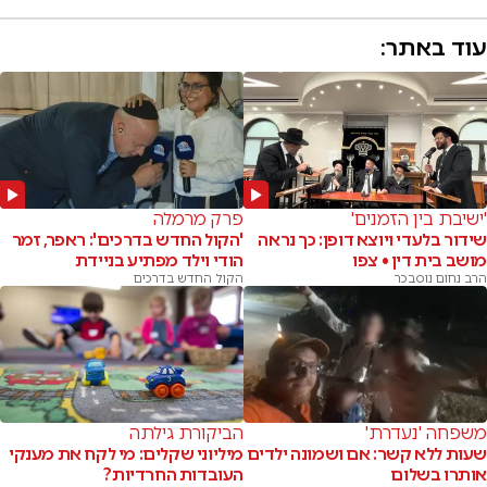
עוד באתר:
'ישיבת בין הזמנים'
פרק מרמלה
שידור בלעדי ויוצא דופן: כך נראה
'הקול החדש בדרכים': ראפר, זמר
מושב בית דין • צפו
הודי וילד מפתיע בניידת
הרב נחום נוסבכר
הקול החדש בדרכים
משפחה 'נעדרת'
הביקורת גילתה
שעות ללא קשר: אם ושמונה ילדים
מיליוני שקלים: מי לקח את מענקי
אותרו בשלום
העובדות החרדיות?