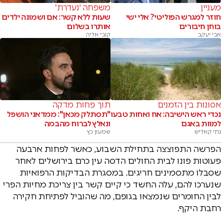
מעניין
משפחה 'נעדרת'
חוזר למגרש הפוליטי? אלי ישי
שעות ללא קשר: אם ושמונה ילדים
בוחן חיבורים
אותרו בשלום
אבי יעקב
קובי אליה
אסונות בין הזמנים
תוך פחות מדקה
נכדי ראש הישיבה: אח ואחות טבעו
"תסתלק מכאן": ממדאני הושפל
למוות באגם
ונאלץ לברוח מהבמה
נתי קאליש
שמעון כץ
הפרשה התפוצצה בתחילת השבוע, כאשר לפחות ארבעה
פעוטות פונו לבית החולים הדסה עין כרם בירושלים לאחר
שסבלו מתסמינים חריגים. במסגרת הבדיקות הרפואיות
שנערכו להם, עלה החשד כי קיים קשר בין צריכת מחיות הפרי
לבין החומרים שנמצאו בגופם, מה שהוביל לפתיחת חקירה
רחבת היקף.