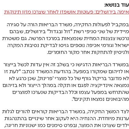
עוד בנושא:
אימה בירושלים: פעוטות אושפזו לאחר שצרכו מזון תינוקות
במקביל לפעולות החקירה, משרד הבריאות הורה על סגירה
מיידית של שני סניפי רשת "זול ובגדול" בירושלים, שבהם
נרכשו צנצנות המחית שנמצאות במרכז הפרשה. גם משטרת
ישראל וגורמי אכיפה נוספים גויסו לבדיקת נסיבות המקרה
ולניסיון להתחקות אחר מקור החומרים.
במשרד הבריאות הדגישו כי בשלב זה אין עדות לכשל בייצור
או לזיהום שמקורו במפעל. בהודעת המשרד נכתב: "לעת זו
לא מדובר בריקול גורף של כל מוצרי 'פרינוק', שכן כרגע לא
נמצאה אינדיקציה לפגם או תקלה במהלך הייצור ולא בזיהום
שהתרחש במפעל עצמו וכלל הבדיקות שנערכו למוצרים
מהיבואנים נמצאו תקינים".
לצד המשך החקירה, במשרד הבריאות קוראים להורים לגלות
ערנות מיוחדת. ההנחיה היא לעקוב אחר שינויים בהתנהגות
ילדים שצרכו את המוצר, ובפרט סימנים כמו ישנוניות חריגה,