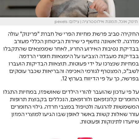
תינוק אוכל, תמונת אילוסטרציה | צילום: pexels
החקירה סביב פרשת מחיות הפרי של חברת "פרינוק" עולה
מדרגה. לראשונה נחשף כי שירות הביטחון הכללי מעורב
בבדיקת נסיבות האירוע החריג, לאחר שממצאים שהתקבלו
בבדיקות מעבדה הצביעו על הימצאות חומרי הרדמה
במחיות שנצרכו על ידי פעוטות. תוצאות הבדיקות הועברו
לשב"כ, המצטרף לגורמי האכיפה והבריאות שכבר עוסקים
בפרשה, כך על פי הדיווח בערוץ 12.
על פי עדכון שהועבר להורי הילדים שאושפזו, במחיות התגלו
החומרים קלונזפאם ולורזפאם, הנכללים בקבוצת תרופות
המשמשות להרגעה ולטיפול במצבי חרדה. גילוי החומרים
עורר שאלות קשות באשר לאופן שבו הגיעו למוצרי המזון
שיועדו לתינוקות ופעוטות.