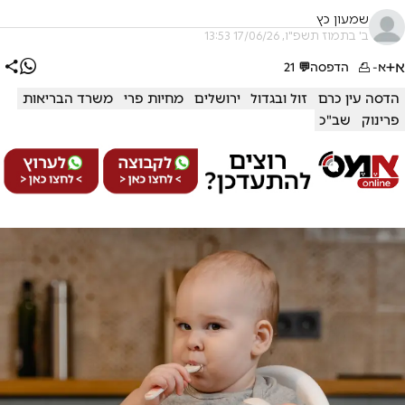
שמעון כץ
ב' בתמוז תשפ"ו, 17/06/26 13:53
א+
א-
הדפסה
💬
21
הדסה עין כרם
זול ובגדול
ירושלים
מחיות פרי
משרד הבריאות
פרינוק
שב"כ