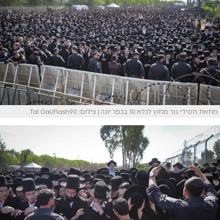
מחאת חסידי גור מחוץ לכלא 10 בכפר יונה | צילום: Tal Gal/Flash90.