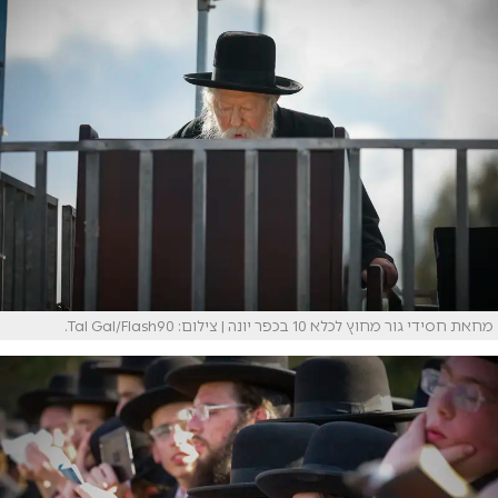
מחאת חסידי גור מחוץ לכלא 10 בכפר יונה | צילום: Tal Gal/Flash90.