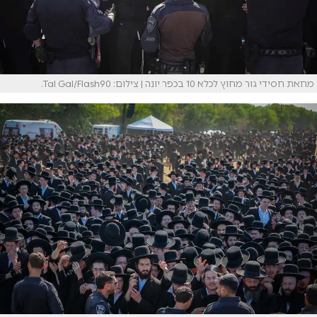
מחאת חסידי גור מחוץ לכלא 10 בכפר יונה | צילום: Tal Gal/Flash90.