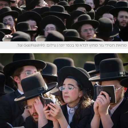
מחאת חסידי גור מחוץ לכלא 10 בכפר יונה | צילום: Tal Gal/Flash90.