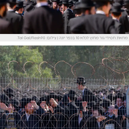
מחאת חסידי גור מחוץ לכלא 10 בכפר יונה | צילום: Tal Gal/Flash90.