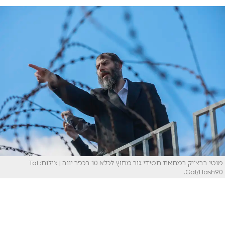
מוטי בבצ'יק במחאת חסידי גור מחוץ לכלא 10 בכפר יונה | צילום: Tal
Gal/Flash90.