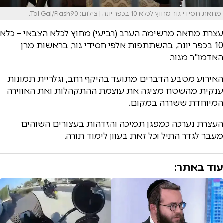
מחאת חסידי גור מחוץ לכלא 10 בכפר יונה | צילום: Tal Gal/Flash90.
עצרת מחאה מרשימה הערב (רביעי) מחוץ לכלא הצבאי – כלא
10 בכפר יונה, בהשתתפות אלפי חסידי גור, בראשות מרן
האדמו"ר מגור.
האירוע מטבע הדברים מתועד בהיקף רחב, וגלריית תמונות
ענקית מהשטח מציגה את עוצמת ההתקהלות ואת האווירה
המיוחדת ששררה במקום.
העצרת נערכה כמפגן תמיכה והזדהות בעצורים השוהים
מעבר לגדר התיל וכל זאת בעוון לימוד תורה.
עוד באתר: