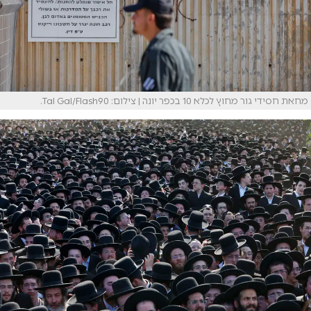
מחאת חסידי גור מחוץ לכלא 10 בכפר יונה | צילום: Tal Gal/Flash90.