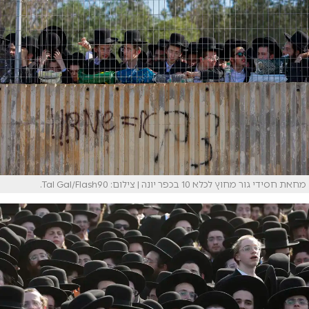
מחאת חסידי גור מחוץ לכלא 10 בכפר יונה | צילום: Tal Gal/Flash90.