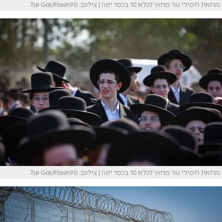
מחאת חסידי גור מחוץ לכלא 10 בכפר יונה | צילום: Tal Gal/Flash90.
מחאת חסידי גור מחוץ לכלא 10 בכפר יונה | צילום: Tal Gal/Flash90.