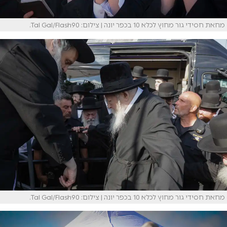
מחאת חסידי גור מחוץ לכלא 10 בכפר יונה | צילום: Tal Gal/Flash90.
מחאת חסידי גור מחוץ לכלא 10 בכפר יונה | צילום: Tal Gal/Flash90.