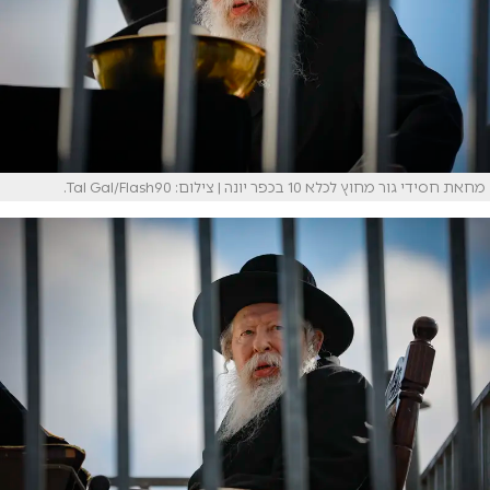
מחאת חסידי גור מחוץ לכלא 10 בכפר יונה | צילום: Tal Gal/Flash90.