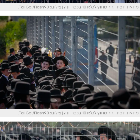
מחאת חסידי גור מחוץ לכלא 10 בכפר יונה | צילום: Tal Gal/Flash90.
מחאת חסידי גור מחוץ לכלא 10 בכפר יונה | צילום: Tal Gal/Flash90.