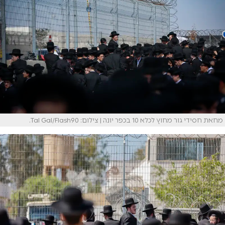
מחאת חסידי גור מחוץ לכלא 10 בכפר יונה | צילום: Tal Gal/Flash90.