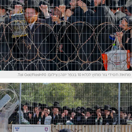
מחאת חסידי גור מחוץ לכלא 10 בכפר יונה | צילום: Tal Gal/Flash90.