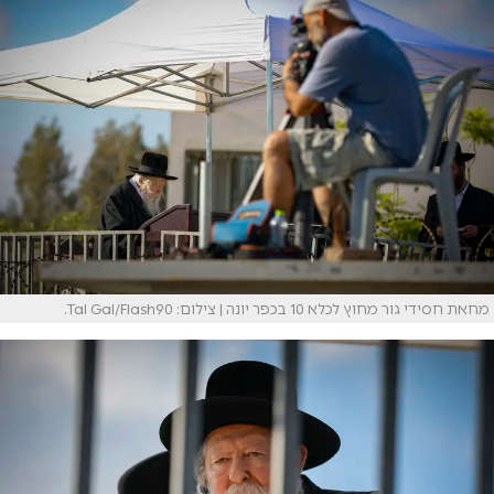
מחאת חסידי גור מחוץ לכלא 10 בכפר יונה | צילום: Tal Gal/Flash90.