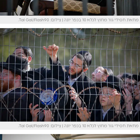
מחאת חסידי גור מחוץ לכלא 10 בכפר יונה | צילום: Tal Gal/Flash90.
מחאת חסידי גור מחוץ לכלא 10 בכפר יונה | צילום: Tal Gal/Flash90.