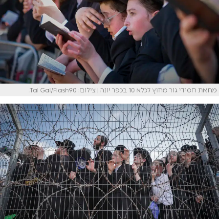
מחאת חסידי גור מחוץ לכלא 10 בכפר יונה | צילום: Tal Gal/Flash90.