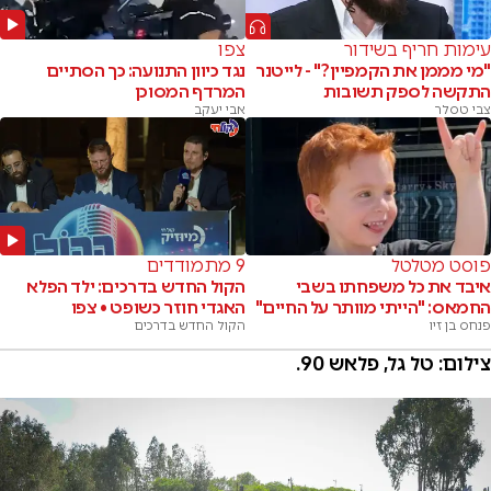
עימות חריף בשידור
צפו
"מי מממן את הקמפיין?" - לייטנר
נגד כיוון התנועה: כך הסתיים
התקשה לספק תשובות
המרדף המסוכן
צבי טסלר
אבי יעקב
פוסט מטלטל
9 מתמודדים
איבד את כל משפחתו בשבי
הקול החדש בדרכים: ילד הפלא
החמאס: "הייתי מוותר על החיים"
האגדי חוזר כשופט • צפו
פנחס בן זיו
הקול החדש בדרכים
צילום: טל גל, פלאש 90.