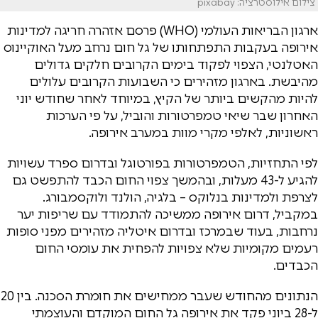
צילום אילוסטרציה: pixabay
ארגון הבריאות העולמי (WHO) פרסם אזהרה חריגה למדינות
אירופה בעקבות התפתחותו של גל חום נרחב מעל האוקיינוס
האטלנטי, הצפוי לפקוד בימים הקרובים חלקים גדולים
מהיבשת. בארגון מזהירים כי השבועות הקרובים עלולים
להיות מהקשים ביותר של הקיץ, במיוחד לאחר שחודש יוני
האחרון שבר שיאי טמפרטורות והוביל, על פי הערכות
ראשוניות, לאלפי מקרי מוות במערב אירופה.
לפי התחזיות, הטמפרטורות בפורטוגל ובדרום ספרד עשויות
להגיע ל-43 מעלות, ובהמשך צפוי החום הכבד להתפשט גם
לצרפת ולמדינות בנלוקס – בלגיה, הולנד ולוקסמבורג.
במקביל, דרום אירופה ממשיכה להתמודד עם שריפות יער
נרחבות, בעוד שבמרכז ובדרום איטליה מזהירים מפני סופות
רעמים מקומיות שלא צפויות להפחית את עומסי החום
הכבדים.
הנתונים מהחודש שעבר ממחישים את חומרת הסכנה. בין 20
ל-28 ביוני פקד את אירופה גל החום המוקדם והעוצמתי