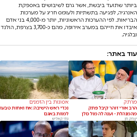
ביותר שתועד ביבשת, אשר גרם לשיבושים באספקת
האנרגיה, לפגיעה בתשתיות ולעומס חריג על מערכות
הבריאות. לפי ההערכות הראשוניות, יותר מ-4,000 בני אדם
איבדו את חייהם במערב אירופה, מהם כ-3,700 בצרפת, הולנד
ובלגיה.
עוד באתר:
מרתק
אסונות בין הזמנים
הרב אורי זוהר קיבל פתק
נכדי ראש הישיבה: אח ואחות טבעו
מהמנהלת - וענה לה מול כולן
למוות באגם
יצחק חן
נתי קאליש