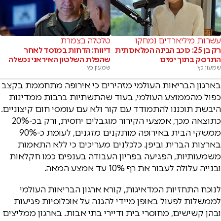
עשרות מיליארדים נמחקו
טלטלה בצמרת
רק בן 25: כוכב הבינה המלאכותית
דיווח: הדחות במוסד לאחר
התרסק בתוך ימים
שהפלת השלטון האיראני נכשלה
שמעון כץ
שמעון כץ
בארגון הבריאות העולמי מזהירים כי אירופה מתחממת בקצב
כפול מהממוצע העולמי, בעוד שהתשתיות ברבות ממדינות
היבשת תוכננו להתמודד עם קור ולא עם עומסי חום קיצוניים.
כתוצאה מכך, אמצעי הקירור מוגבלים יחסית, ורק בכ-20%
ממשקי הבית באירופה מותקנים מזגנים, לעומת כ-90%
בארצות הברית וביפן. כלכלנים מעריכים כי ללא התאמות
משמעותיות, הפגיעה בפריון העבודה בענפים כמו חקלאות
ובנייה עלולה לעבור את רף 10% עד אמצע המאה.
לנוכח התחזיות המדאיגות, קורא ארגון הבריאות העולמי
לממשלות לפעול באופן מיידי להגנה על אוכלוסיות פגיעות
ובהן קשישים, מחוסרי בית ודיירי בתי אבות. בארגון ממליצים