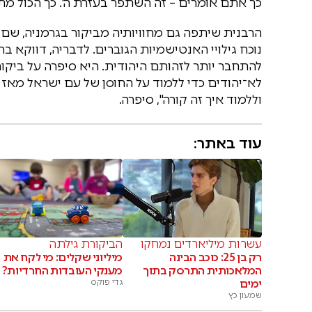
כך אתם אומרים – זה השתפר בעזרת ה'. כך הכול מת
הרבנית שיתפה גם מחוויותיה מביקור בגרמניה, שם 
נוכח גילויי האנטישמיות הגוברים. לדבריה, דווקא 
להתחבר יותר לזהותם היהודית. היא סיפרה על ביקו
וללמוד איך זה קורה", סיפרה.
עוד באתר:
עשרות מיליארדים נמחקו
הביקורת גילתה
רק בן 25: כוכב הבינה
מיליוני שקלים: מי לקח את
המלאכותית התרסק בתוך
מענקי העובדות החרדיות?
ימים
גדי פוקס
שמעון כץ