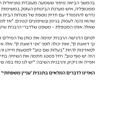
בהמשך הביאה סיפור ששמעה מעובדת סוציאלית ה
ממטופליה, איש מערכת הביטחון העוסק במשימות רג
נדרש להתמודד עם חזית נוספת של מטלות הבית ו
שהוא נהנה לעסוק בגינון ובשיפוצים קטנים. "אז למ
שאלה אותו המטפלת – משפט שלדברי הרבנית שינה
לסיום הדגישה הרבנית ימימה את כוחן של המילים והא
כך דואגת לך', ואת יכולה לומר 'אני דואגת לך'. א
למאזינות להיות "בעלות שם טוב" למסעות חייהן והב
הזה יש סוף טוב". רחל פסטג חתמה את השיחה בחי
אפייה או ניקיון, והרבנית השיבה: "יש לנו כוח בפה שלנ
האזינו לדברים המלאים בתכנית 'עניין משפחתי' ב'