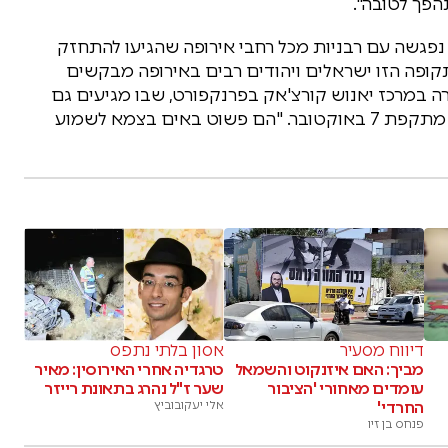
הפך לטובה".
נפגשה עם רבניות מכל רחבי אירופה שהגיעו להתחזק
בתקופה הזו ישראלים ויהודים רבים באירופה מבקשים
רה במרכז יאנוש קורצ'אק בפרנקפורט, שבו מגיעים גם
לא־יהודים כדי ללמוד על החוסן של עם ישראל מאז מתקפת 7 באוקטובר. "הם פשוט באים בצמא לשמוע
דיווח מסעיר
אסון בלתי נתפס
מביך: האם איזנקוט והשמאל
טרגדיה אחרי האירוסין: מאיר
עומדים מאחורי 'הציבור
שער ז"ל נהרג בתאונת רייזר
החרדי'
אלי יעקובוביץ
פנחס בן זיו