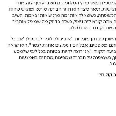
מטפלת מאז פרוץ המלחמה בתושבי עוטף עזה. אחד
ישות, תיאר כיצד הוא חוזר הביתה מותש ומרגיש שהוא
המשפחה. כששאלה אותו מה מרגיע אותו באמת, השיב
ה אתה קורא לזה ניצול, כשזה בדיוק מה שמציל אותך?"
 את נקודת המבט שלו.
ופן שבו הן נאמרות. "את יכולה לומר לבת שלך 'אני כל
לה אותם משפטים, אבל הם נשמעים אחרת לגמרי". היא קראה
יעה תקווה: "אני רוצה להיות בטוחה בכל ליבי שלמסע
וך, כשסיפרה על חברות שמפיגות מתחים באמצעות
ו".
קול חי':