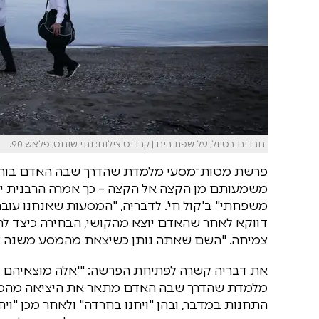
חרדים בטיול, על שפת הים | קרדיט צילום: נתי שוחט, פלאש 90.
פרשת מטות־מסעי מלמדת שהדרך שבה האדם בוחר 
משמעותם מן הקצה אל הקצה – כך אמרה הרבנית ימי
משפחתי" ב'קול חי'. לדבריה, "המסעות שאנחנו עובר
דווקא לאחר שהאדם יוצא מהקושי, הבחירה כיצד להס
צמיחה. "השם שאתה נותן כשיצאת מהמסע משנה אות
את דבריה קשרה לפתיחת הפרשה: "'אלה מוצאיהם ל
מלמדת שהדרך שבה האדם מתאר את היציאה מהמסע
התחנות במדבר, ובהן "ויחנו בחרדה" ולאחר מכן "ו