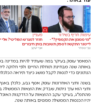
עוד באתר:
עימות חריף בשידור
מעניין
"מי מממן את הקמפיין?" -
חוזר למגרש הפוליטי? אלי י
לייטנר התקשה לספק תשובות
בוחן חיבורים
צבי טסלר
אבי יעקב
באותה שנה מבחינת תוחלת החיים ולפי חלוקה ליהו
הנתונים כדי לנסות לקבל מושג כיצד תיראה הכלכלה
בשנה וחצי האחרונות עוסק אסף גבע, כלכלן באגף
מהתמ"ג, בעיקר עקב ההוצאות על הזדקנות האוכלוס
יהיו הכנסות הממשלה ממסים באותה שנה.