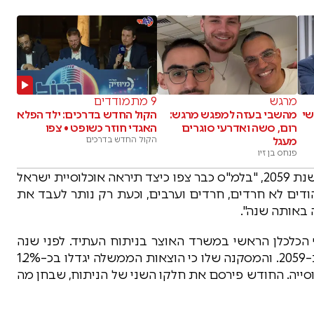
מרגש
9 מתמודדים
שי
מהשבי בעזה למפגש מרגש:
הקול החדש בדרכים: ילד הפלא
רום, סשה ואדרעי סוגרים
האגדי חוזר כשופט • צפו
מעגל
הקול החדש בדרכים
פנחס בן זיו
המאמר עוסק בעיקר במה שעתיד להיות במדינה בשנת 2059, "בלמ"ס כבר צפו כיצד תיראה אוכלוסיית ישראל
דים לא חרדים, חרדים וערבים, וכעת רק נותר לעבד את
 באותה שנה".
 הכלכלן הראשי במשרד האוצר בניתוח העתיד. לפני שנה
וחצי הוא ערך ניתוח, שבדק את הוצאות הממשלה ב–2059. והמסקנה שלו כי הוצאות הממשלה יגדלו בכ–1.2%
ייה. החודש פירסם את חלקו השני של הניתוח, שבחן מה