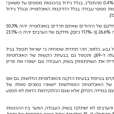
ההערכה של גבע היא שהכנסות הממשלה יגדלו ב–0.4% מהתמ"ג, בגלל גידול בהכנסות ממסים על משאבי
ות ממסי עבודה בגלל הזדקנות האוכלוסייה ובגלל גידול
).
: בלמ"ס צופים כי ב–2059 חלקם של היהודים שאינם חרדים באוכלוסייה יהיה 50.3%
(לעומת כמעט 67.9% כיום), חלקם של החרדים יהיה 26.6% (כ–11.1% כיום), וחלקם של הערבים יהיה כ–23.1%
גבע. כלומר, זוהי תחזית שמניחה כי ישראל תטפל בגיל
הפרישה מעבודה (גיל הפרישה לגברים ונשים יועלה ל–69), ותטפל גם בבעיות הקשות של האוכלוסיות
דילו את השתתפותן בשוק העבודה וגם ישפרו את פריון
דם בטיפול בבעיות הזקנה והאוכלוסיות החלשות, גם אם
של האוכלוסיות המוחלשות יישארו נמוכים מאלה של
מצם במידה ניכרת). אלא שגם ההתקדמות הזאת לא תמנע
 והערבים לא ישתלבו בשוק העבודה, הפער בין ההכנסות
להוצאות ב–2059 לא יהיה 0.8% תוצר — כי אם 3.4% מהתמ"ג (כ–35 מיליארד שקל בשנה במונחים של ימינו).