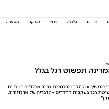
ם
חרדים
כלכלה
וידאו
מוזיקה
משפחה
ם"
מדינה תפשוט רגל בגלל
י ממשיך • הבוקר מפרסמת מירב ארלוזורוב כתבת
טת רגל בעקבות החרדים • לדבריה של ארלוזורוב,
ון"