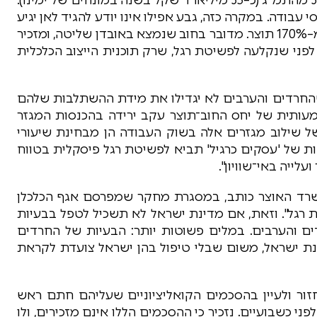
בודה. במקרה כזה, גבע אפילו אינו יודע להגיד לאן יגיע
החוב ביחס לתוצר. החוב פשוט יתבדר להרבה יותר מ–170% תוצר. מדובר בחוב שנמצא באובדן שליטה, ומזכיר
ב שישראל סבלה מהן ב–1985 — רגע לפני שנקלעה לפשיטת רגל, שרק תוכנית הייצוב הכלכלית
חרדים והערבים לא יגדילו את מידת ההשתלבות שלהם
עותית של יחס החוב־תוצר עקב ירידה בהכנסות המגזר
 שילוב מגזרים אלה בשוק העבודה הן מבחינת שיעורי
ת של 'עסקים כרגיל' תביא לפשיטת רגל פיסקלית בטווח
לייה באי־שוויון".
משרד האוצר כותב, במסגרת מחקר שמפרסם אגף הכלכלן
 רגל". וזאת, אם מדינת ישראל לא תשכיל לטפל בבעיות
ם והערבים. במלים פשוטות יותר: הבעיות של החרדים
נת ישראל, משום שבלי טיפול בהן ישראל צועדת לקראת
חזור ולעיין בהסכמים הקואליציוניים שעליהם חתם ראש
ני כשבועיים. נזכיר כי ההסכמים הללו אינם מזכירים, ולו