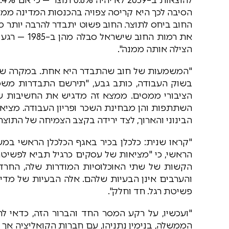
הסיבה לכך היא קריסה צפויה בהכנסות המדינה ממסי ע
את רמות החו
הצילה אותה ממנה".
"המשמעות של חוב שהתבדר היא אחת. במקרה שה
בשוק העבודה, כותב גבע, "תירשם התבדרות משמ
הציבורי ממסים. ממצא זה מדגיש את החשיבות של
השתתפות והן מבחינת השכר ופריון העבודה. מציאו
הבינוני והארוך, לצד ירידה בקצב הצמיחה של התוצר וע
"קראו שנית: כלכלן בכיר באגף הכלכלן הראשי ב
הראשי, כי "מציאות של עסקים כרגיל תביא לפשיטת
הקשות של שתי האוכלוסיות המודרות שלה, החרדי
והערבים אינן הבעיות שלהם. אלה הבעיות של מדי
פשיטת רגל. חד וחלק".
"ועכשיו, על רקע המסר החד והברור הזה, כדאי ל
הממשלה, בנימין נתניהו, עם חברות הקואליציה אך לפ