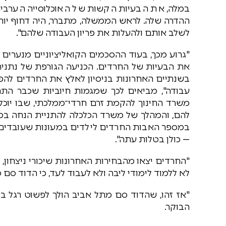
במלה, את הבעיות הקשות של האוכלוסייה הערבי
ההדרה שלה. לראש הממשלה, מתברר, היה דחוף יותר
לשלב אותם ולהעלות את פריון העבודה שלהם".
"גרוע מכך, בעוד ההסכמים הקואליציוניים מנערים
את הבעיות של החרדים. הכניעה הגורפת של נתניה
בשנתיים האחרונות בניסיון לאלץ את החרדים להפס
עבודה", מביאים לכך שמגמות חיוביות שכבר ה
משרד החינוך להקמת זרם חרדי־ממלכתי, שבו יוכלו
במספר האבות החרדים לילדים במעונות שעובדים 
— כולן בטלות עתה".
"החרדים יצאו מהבחירות האחרונות שיכורי ניצחון, כ
לא ללמוד לימודי ליבה ולא לעבוד לעד, כי הדוד סם 
"אז זהו, שהדוד סם מתל אביב הולך לפשוט רגל ב
הבוקר.