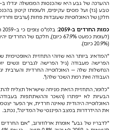
טבע (גז) ועל מסים עקיפים, ולעומתו קיטון בהכנס
חלקן של האוכלוסיות שעובדות פחות (ערבים וחרדים
כמות החרדים ב-2059
(20.9% כיום).
"המדאיג ביותר הוא שזוהי התחזית האופטימית של 
הנחשלות שלה — האוכלוסייה החרדית והערבית יג
העבודה ואת רמת השכר שלהן".
"כלומר, התחזית הזאת מניחה שישראל תצליח להתק
הבעיות לא ייפתרו (השכר וההשתתפות בעבודה 
האוכלוסייה היהודית שאינה חרדית, אך הפער יצט
את ההידרדרות במצב הפיננסי של המדינה", נכתב.
"לדבריו של גבע" אומרת ארלוזורוב, "אם החרדים