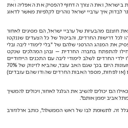
ת בישראל, ואת הצורך הדחוף להפסיק את האפליה ואת
 לבדוק איך ערביי ישראל נוהרים לקלפיות מאשר לדאוג
 את חוצנם מהבעיות של ערביי ישראל, הם מסיגים לאחור
ו לכל דרישות החרדים, והביטול של כל הצעדים שננקטו
יק את המנהג ההרסני שלהם של "בלי לימודי ליבה ובלי
תחילו להתפתח בחברה החרדית — ובהן המהלכים שנקט
 ילדי החרדים לשלב לימודי ליבה עם התכנים הייחודיים
להם, והמהלך של משרד הכלכלה להתניית הנחה במעונות היום בכך שגם האב עובד, שהביא לזינוק של 70%
(או לפחות, מספר האבות החרדים שהודו שהם עובדים)
אילו הם יכולים להשיב את הגלגל לאחור, ויכולים להמשיך
מתל אביב יממן אותם".
גלל זה. לתשומת לבו של ראש הממשלה", כותב ארלוזורב