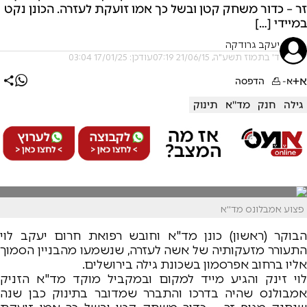
זר – כדור משחק קטן ובשל כך אמו זועקת לעזרה. הכונן נקט
במיידי […]
יעקב גרודקה
ד' בתמוז תשע"ה, 21/06/15 07:19
עודכן: 17/01/25 03:04
א+
א-
הדפסה
גילה
חנק
מד''א
תינוק
פצוע אמבלונס מד''א
הבוקר (ראשון) כונן מד"א וחובש רפואת חרום יעקב לוי
התעורר מזעקותיה של אשה לעזרה, שנשמעו מהבניין הסמוך
אליו ברחוב אפרסמון בשכונת גילה בירושלים.
לוי זינק והגיע מייד למקום ובמקביל מוקד מד"א הזניק
אמבולנס שהיה בדרכו והתברר שמדובר בתינוק כבן שנה