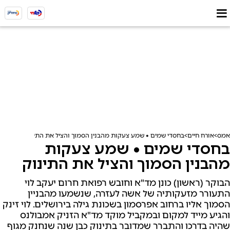
אמס
אורח חיים
בחסדי שמים • שמע צעקות מהבנין הסמוך והציל את התינוק
בחסדי שמים • שמע צעקות
מהבנין הסמוך והציל את התינוק
הבוקר (ראשון) כונן מד"א וחובש רפואת חרום יעקב לוי
התעורר מזעקותיה של אשה לעזרה, שנשמעו מהבניין
הסמוך אליו ברחוב אפרסמון בשכונת גילה בירושלים. לוי זינק
והגיע מייד למקום ובמקביל מוקד מד"א הזניק אמבולנס
שהיה בדרכו והתברר שמדובר בתינוק כבן שנה שנחנק מגוף