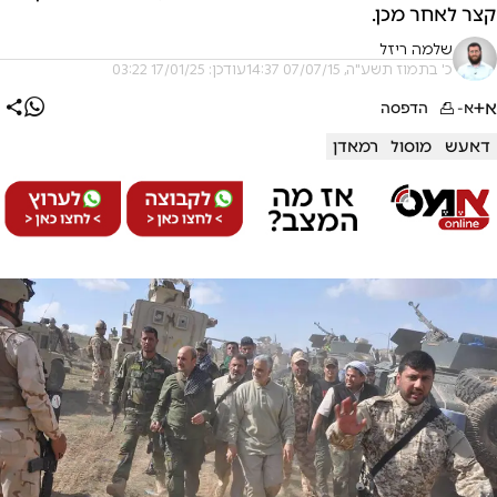
קצר לאחר מכן.
שלמה ריזל
כ' בתמוז תשע"ה, 07/07/15 14:37
עודכן: 17/01/25 03:22
א+
א-
הדפסה
דאעש
מוסול
רמאדן