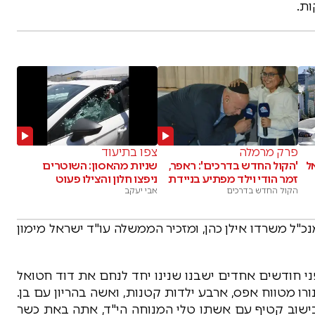
ת.
פרק מרמלה
צפו בתיעוד
ל
'הקול החדש בדרכים': ראפר,
שניות מהאסון: השוטרים
זמר הודי וילד מפתיע בניידת
ניפצו חלון והצילו פעוט
הקול החדש בדרכים
אבי יעקב
"ל משרדו אילן כהן, ומזכיר הממשלה עו"ד ישראל מימון
י חודשים אחדים ישבנו שנינו יחד לנחם את דוד חטואל
רו מטווח אפס, ארבע ילדות קטנות, ואשה בהריון עם בן.
 בישוב קטיף עם אשתו טלי המנוחה הי"ד, אתה באת כשר