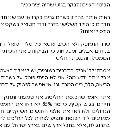
הבינוי והשיכון לבקר בגוש שהיה יציר כפיך.
ראית אותה בהריון כשהם גרים בקרוואן עם שני חד
חדרים כי הילד השלישי בדרך. ודוד חטואל בשקט א
הורס לי אותו?
שרון התאפק ולא השיב ואמא של טלי חטואל דיב
בניחום אבלים וספג את כל הביקורת. אני הזכרתי 
הממשלה והכנסת החליטו.
אמרתי לו: 'אריק, הדברים רשומים, יש לי אליך הצעה 
אבל אתה יודע מה? אני לא הייתי פוסק על כשרות 
הריאה, הלב, כיס המרה, וכו'. אי אפשר לפסוק על תרנגולת של 3 ק"ג בלי לראו
חייהם בגוש קטיף. כלומר 
הגדולים ולא ראו את אלפי האנשים השוקקים חיי
ממוזגים ליד הכנסת ותציע לפחות לכל הח"כים לרא
בתרנגולת, אלא בחבל ארץ שלם בארץ ישראל, עם אלפ