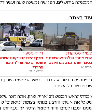
הממשלה בירושלים. הפגישה נמשכה שעה ועשר דקו
עוד באתר:
פעולה ממוקדת
דיווח מסעיר
הזוי: מחבל נוח'בה שהשתתף
מביך: האם איזנקוט והשמא
בטבח אותר כנהג משאית סיוע
עומדים מאחורי 'הציבור
שמעון כץ
החרדי'
פנחס בן זיו
בשיחה ישבנו ארבעה בחדר: ראש הממשלה שרון, מנכ
שרשם את כל השיחה.
אמרתי לראש הממשלה: 'אריק שרון, אתה זוכר שלפנ
ששכל את אשתו וארבע בנותיו בצומת 'כיסופים' שנו
שנינו ישבנו לנחם ודוד חטואל הזכיר לך שבהיותו