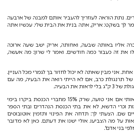
רים. נתת הוראה לעוזריך להעביר אותם למבנה של ארבעה
מר לך בשקט: אריק, אתה בנית את הבית שלי. עכשיו אתה
רה אליו באותה שבעה, ואחותה, אריק ישב שעה ארוכה
לו את זה כעבור כמה חודשים. ואמר לי שרון: מה אעשה,
אחת. אני מבין שאתה לא יכול לחזור בך לגמרי מכל העניין.
של תרנגולת כרב, אם לא הייתי רואה את הבעיה, מה עם
ת את הבעיה.
אתה אומר שהכנסת החליטה, אני שמעתי ותתקן אותי אם אני טועה, שרק 15% מחברי הכנסת ביקרו בימי
85% לא ראו את החממות וכרי הדשא, לא את בתי הכנסת הנהדרים ובתי הספר
ם שם. הצעתי לך: תדחה את הפינוי ותזמין אוטובוסים
ות על מה הצביעו. אולי ישנו את דעתם. כאן לא מדובר
י בני אדם'.