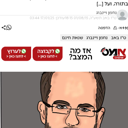
בתורה. ועל […]
נחמן ויינברג
ט"ז באב תשע"ה, 01/08/15 18:15
עודכן: 17/01/25 03:44
א+
א-
הדפסה
ט''ו באב
נחמן ויינברג
שנאת חינם