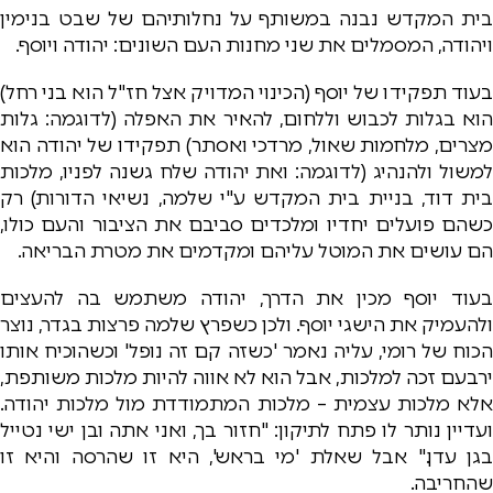
בית המקדש נבנה במשותף על נחלותיהם של שבט בנימין
ויהודה, המסמלים את שני מחנות העם השונים: יהודה ויוסף.
בעוד תפקידו של יוסף (הכינוי המדויק אצל חז"ל הוא בני רחל)
הוא בגלות לכבוש וללחום, להאיר את האפלה (לדוגמה: גלות
מצרים, מלחמות שאול, מרדכי ואסתר) תפקידו של יהודה הוא
למשול ולהנהיג (לדוגמה: ואת יהודה שלח גשנה לפניו, מלכות
בית דוד, בניית בית המקדש ע"י שלמה, נשיאי הדורות) רק
כשהם פועלים יחדיו ומלכדים סביבם את הציבור והעם כולו,
הם עושים את המוטל עליהם ומקדמים את מטרת הבריאה.
בעוד יוסף מכין את הדרך, יהודה משתמש בה להעצים
ולהעמיק את הישגי יוסף. ולכן כשפרץ שלמה פרצות בגדר, נוצר
הכוח של רומי, עליה נאמר 'כשזה קם זה נופל' וכשהוכיח אותו
ירבעם זכה למלכות, אבל הוא לא אווה להיות מלכות משותפת,
אלא מלכות עצמית – מלכות המתמודדת מול מלכות יהודה.
ועדיין נותר לו פתח לתיקון: "חזור בך, ואני אתה ובן ישי נטייל
בגן עדן." אבל שאלת 'מי בראש', היא זו שהרסה והיא זו
שהחריבה.