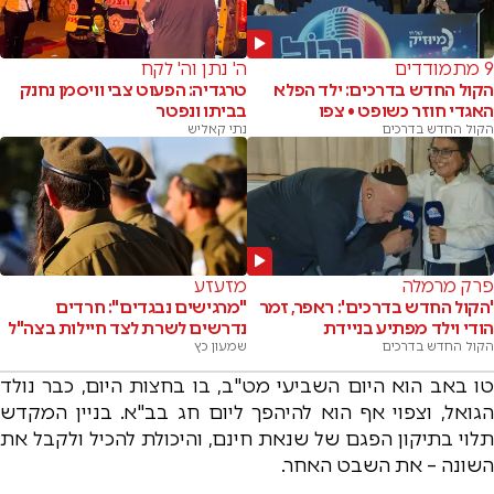
9 מתמודדים
ה' נתן וה' לקח
הקול החדש בדרכים: ילד הפלא
טרגדיה: הפעוט צבי וויסמן נחנק
האגדי חוזר כשופט • צפו
בביתו ונפטר
הקול החדש בדרכים
נתי קאליש
פרק מרמלה
מזעזע
'הקול החדש בדרכים': ראפר, זמר
"מרגישים נבגדים": חרדים
הודי וילד מפתיע בניידת
נדרשים לשרת לצד חיילות בצה"ל
הקול החדש בדרכים
שמעון כץ
טו באב הוא היום השביעי מט"ב, בו בחצות היום, כבר נולד
הגואל, וצפוי אף הוא להיהפך ליום חג בב"א. בניין המקדש
תלוי בתיקון הפגם של שנאת חינם, והיכולת להכיל ולקבל את
השונה – את השבט האחר.