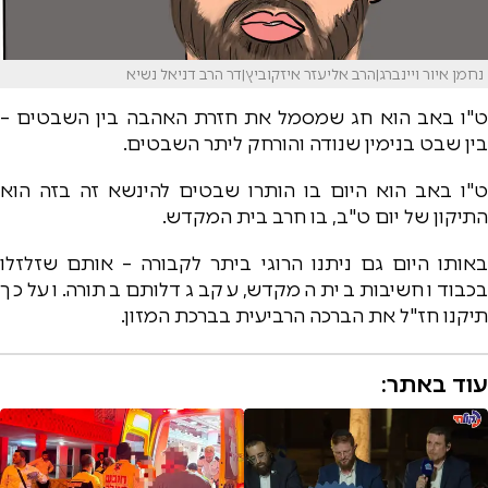
נחמן איור ויינברג|הרב אליעזר איזקוביץ|דר הרב דניאל נשיא
ט"ו באב הוא חג שמסמל את חזרת האהבה בין השבטים –
בין שבט בנימין שנודה והורחק ליתר השבטים.
ט"ו באב הוא היום בו הותרו שבטים להינשא זה בזה הוא
התיקון של יום ט"ב, בו חרב בית המקדש.
באותו היום גם ניתנו הרוגי ביתר לקבורה – אותם שזלזלו
בכבוד וחשיבות בית המקדש, עקב גדלותם בתורה. ועל כך
תיקנו חז"ל את הברכה הרביעית בברכת המזון.
עוד באתר: