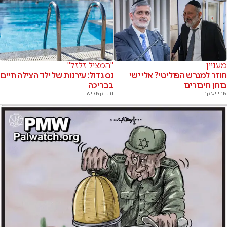
מעניין
"המציל זלזל"
חוזר למגרש הפוליטי? אלי ישי
נס גדול: עירנות של ילד הצילה חיים
בוחן חיבורים
בבריכה
אבי יעקב
נתי קאליש