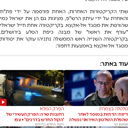
שתי הקריקטורות האחרות, האחת פורסמה על ידי פת"ח
והאחרת על ידי עיתון הרש"פ, מציגות גם הן את ישראל כמי
שהורסת את מסגד אל-אקצא. בקריקטורה אחת חייל ישראלי
"עורף את ראשו" של מבנה כיפת הסלע בירושלים.
בקריקטורה השנייה ראש הממשלה נתניהו עוקר את יסודות
מסגד אל-אקצא באמצעות דחפור:
עוד באתר:
טלטלה בצמרת
הפרק המלא
דיווח: הדחות במוסד לאחר
רחובות שרה: הפרק העשירי של
שהפלת השלטון האיראני נכשלה
'הקול החדש בדרכים' • צפו
שמעון כץ
הקול החדש בדרכים