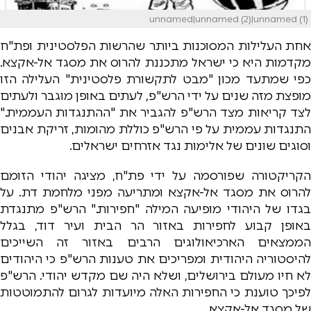
unnamed|unnamed (2)|unnamed (1)
אחת העלילות המסוכנות ביותר שהרשות הפלסטינית ופת"ח
מקדמות היא כי ישראל מתכננת להרוס את מסגד אל-אקצא.
כפי שמתעד מכון "מבט לתקשורת פלסטינית" העלילה הזו
מופצת מזה שנים על ידי הרש"פ, לעתים באופן מוגבר ולעתים
לצד קריאות מצד הרש"פ להגביר את "ההתנגדות העממית."
התנגדות עממית על פי הרש"פ כוללת מהומות, זריקת אבנים
וסוגים שונים של אלימות נגד אזרחים ישראלים.
הקריקטורה שפורסמה על ידי פת"ח, מציגה יהודי הזומם
להרוס את מסגד אל-אקצא ומתריעה מפני מלחמת דת. על
בגדו של היהודי מופיעה המילה "חפירות." הרש"פ מתנגדת
באופן קבוע לחפירות באזור הר הבית ועיר דוד, בגלל
הממצאים הארכיאולוגים הרבים באזור זה השייכים
להיסטוריה היהודית ומפריכים את טענות הרש"פ כי היהודים
לא חיו מעולם בירושלים, ושלא היה שם מקדש יהודי. הרש"פ
לפיכך טוענת כי החפירות האלה מיועדות לגרום להתמוטטות
של מסגד אל-אקצא.