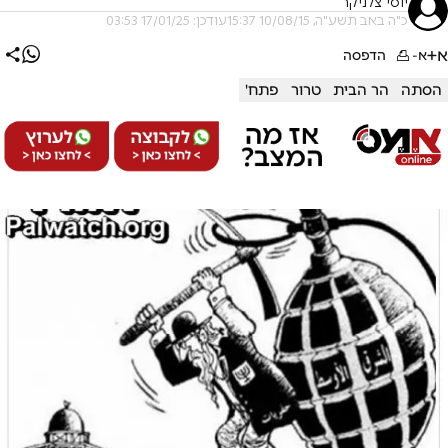
יוסי צלניקר
כ"ה באב תשע"ה, 10/08/15 15:37
עודכן: 17/01/25 03:53
א+
א-
הדפסה
הסתה
הר הבית
טרור
פתח'