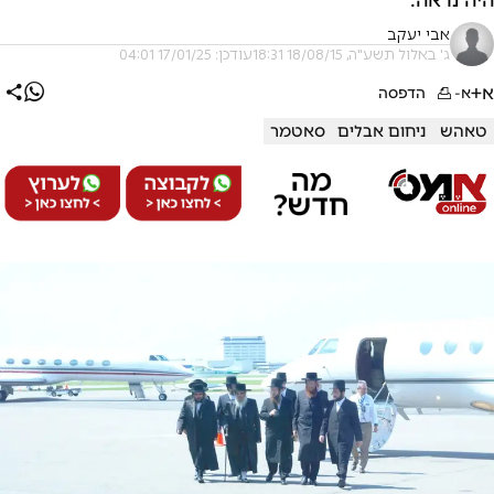
אבי יעקב
ג' באלול תשע"ה, 18/08/15 18:31
עודכן: 17/01/25 04:01
א+
א-
הדפסה
טאהש
ניחום אבלים
סאטמר