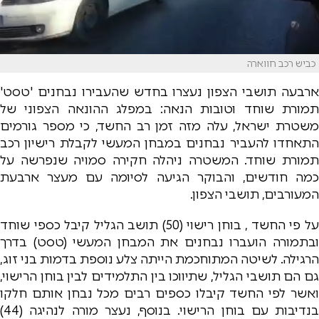
כביש רכב חווארה
ארבעה תושבי הצפון נעצרו בחדש שהעבירו נבחנים 'טסט'
תמורת שוחד וטובות הנאה: במפלג ההונאה הצפוני של
משטרת ישראל, עלה מזה זמן רב החשד, כי מספר גורמים
התאחדו להעביר נבחנים במבחן המעשי לקבלת רישיון רכב
תמורת שוחד. המשטרה ניהלה חקירה סמויה שנפרשה על
כמה חודשים, והבוקר הגיעה לסיומה עם מעצר ארבעת
המעורבים, תושבי הצפון.
על פי החשד , בוחן רישוי (50) תושב הגליל קיבל כספי שוחד
ובתמורה הועברו נבחנים את המבחן המעשי (טסט) בדרך
הרגילה. לשיטה המתוחכמת הייתה צלע נוספת בדמות בני זוג,
גם הם תושבי הגליל, שתיווכו בין התלמידים לבין בוחן הרישוי,
ואשר לפי החשד קיבלו כספים רבים מכל נבחן אותם חלקו
בנדיבות עם בוחן הרישוי. בנוסף, נעצר מורה לנהיגה (44)