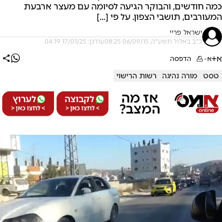
כמה חודשים, והבוקר הגיעה לסיומה עם מעצר ארבעת
המעורבים, תושבי הצפון. על פי […]
ישראל פריי
כ"ב באלול תשע"ה, 06/09/15 08:25
עודכן: 17/01/25 04:19
א+
א-
הדפסה
טסט
מורה נהיגה
רשות הרישוי