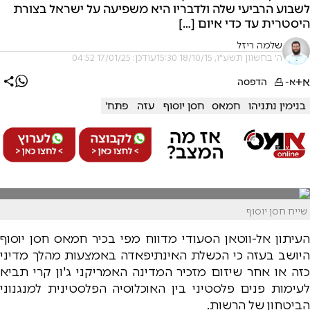
לשבוע הרביעי שלה ולדבריו היא משפיעה על ישראל בצורת
היסטרית עד כדי איום […]
שלמה ריזל
ה' בחשוון תשע"ו, 18/10/15 15:30
עודכן: 17/01/25 04:52
א+
א-
הדפסה
בנימין נתניהו
חמאס
חסן יוסוף
עזה
פתח'
שייח חסן יוסוף
העיתון אל-ווטאן הסעודי מדווח מפי בכיר חמאס חסן יוסוף
היושב בעזה כי הכשלת האינתיפאדה באמצעות מהלך מדיני
כזה או אחר שיזום מזכיר המדינה האמריקני ג'ון קרי תביא
לעימות פנים פלסטיני בין האוכלוסיה הפלסטינית למנגנוני
הביטחון של הרשות.