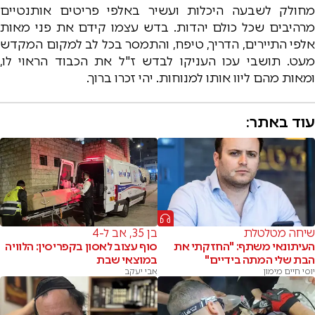
מחולק לשבעה היכלות ועשיר באלפי פריטים אותנטיים
מרהיבים שכל כולם יהדות. בדש עצמו קידם את פני מאות
אלפי התיירים, הדריך, טיפח, והתמסר בכל לב למקום המקדש
מעט. תושבי עכו העניקו לבדש ז"ל את הכבוד הראוי לו,
ומאות מהם ליוו אותו למנוחות. יהי זכרו ברוך.
עוד באתר:
שיחה מטלטלת
בן 35, אב ל-4
העיתונאי משתף: "החזקתי את
סוף עצוב לאסון בקפריסין: הלוויה
הבת שלי המתה בידיים"
במוצאי שבת
יוסי חיים מימון
אבי יעקב