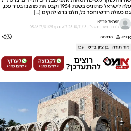
עלה לישראל מתוניס בשנת 1954 וקבע את מושבו בעיר עכו,
גם כעולה חדש וחסר כל, חלם בדש להקים […]
ישראל פרייא
כ"ח בחשוון תשע"ו, 10/11/15 17:25
עודכן: 17/01/25 05:16
א+
א-
הדפסה
אור תורה
בן ציון בדש
עכו