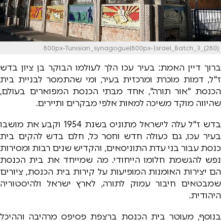
800px-Tunisian_synagogue|800px-Israel_Batch_3_(280)
ברוך דיין האמת: בעיר עכו הלך לעולמו הבוקר בן ציון בדש
ז"ל, דמות מוכרת ומרכזית בעיר, ומי שהתמסר לבניית בית
הכנסת "אור תורה", אחד מבתי הכנסת המפוארים בעולם,
שהיווה מוקד משיכה למאות אלפי מבקרים ותיירים.
בדש ז"ל עלה לישראל מתוניס בשנת 1954 וקבע את מושבו
בעיר עכו, גם כעולה חדש וחסר כל, חלם בדש להקים בית
כנסת עבור בני עדת התוניסאים, והקדיש שנים רבות ומסירות
נפש להגשמת חלומו הייחודי. מה שמייחד את בית הכנסת
הם יצירות האומנות המופיעות על קירות בית הכנסת, ציורים
שמבטאים חיבור עמוק לתורה, לארץ ישראל ולהיסטוריה
היהודית.
בנוסף, מעוטר בית הכנסת ברצפת פסיפס מרהיבה וההיכל