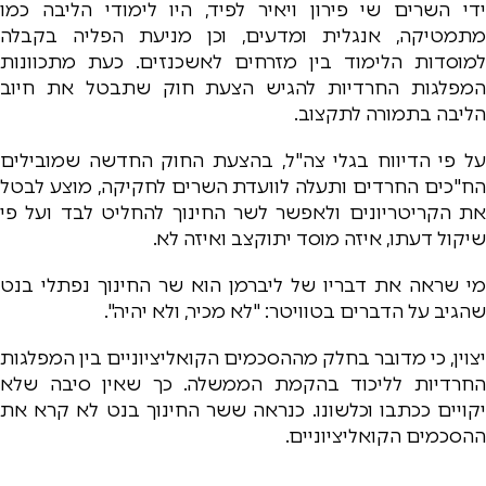
ידי השרים שי פירון ויאיר לפיד, היו לימודי הליבה כמו
מתמטיקה, אנגלית ומדעים, וכן מניעת הפליה בקבלה
למוסדות הלימוד בין מזרחים לאשכנזים. כעת מתכוונות
המפלגות החרדיות להגיש הצעת חוק שתבטל את חיוב
הליבה בתמורה לתקצוב.
על פי הדיווח בגלי צה"ל, בהצעת החוק החדשה שמובילים
הח"כים החרדים ותעלה לוועדת השרים לחקיקה, מוצע לבטל
את הקריטריונים ולאפשר לשר החינוך להחליט לבד ועל פי
שיקול דעתו, איזה מוסד יתוקצב ואיזה לא.
מי שראה את דבריו של ליברמן הוא שר החינוך נפתלי בנט
שהגיב על הדברים בטוויטר: "לא מכיר, ולא יהיה".
יצוין, כי מדובר בחלק מההסכמים הקואליציוניים בין המפלגות
החרדיות לליכוד בהקמת הממשלה. כך שאין סיבה שלא
יקויים ככתבו וכלשונו. כנראה ששר החינוך בנט לא קרא את
ההסכמים הקואליציוניים.