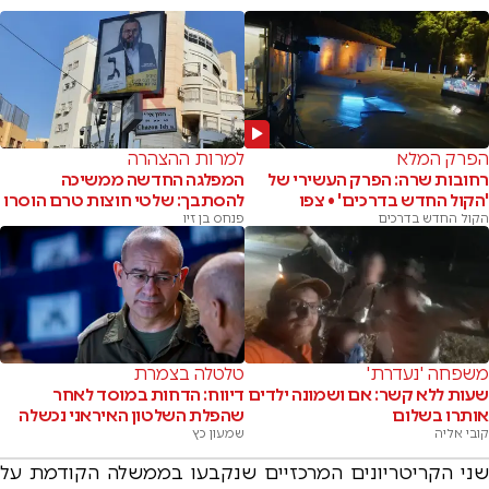
הפרק המלא
למרות ההצהרה
רחובות שרה: הפרק העשירי של
המפלגה החדשה ממשיכה
'הקול החדש בדרכים' • צפו
להסתבך: שלטי חוצות טרם הוסרו
הקול החדש בדרכים
פנחס בן זיו
משפחה 'נעדרת'
טלטלה בצמרת
שעות ללא קשר: אם ושמונה ילדים
דיווח: הדחות במוסד לאחר
אותרו בשלום
שהפלת השלטון האיראני נכשלה
קובי אליה
שמעון כץ
שני הקריטריונים המרכזיים שנקבעו בממשלה הקודמת על