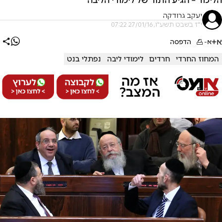
יעקב גרודקה
י"ז בשבט תשע"ו, 27/01/16 07:22
א+
א-
הדפסה
המחוז החרדי
חרדים
לימודי ליבה
נפתלי בנט