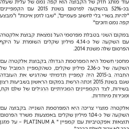
עוד מותג חזק של הקבוצה הוא קפה נמס של עלית שעלה
בכ-52% בהשקעה לפרסום בשנת 2015 עם הקמפיינים
"להיות בשרי בלי לחשוב פעמיים", "שבו לזמן איכות" ו"מבצע
קפה נמס וזוכים"
במקום השני בטבלת מפרסמי העל נמצאת קבוצת אלקטרה
עם השקעה של כ-4.14 מיליון שקלים השומרת על היקף
הפרסום שלה משנת 2014.
מחסני חשמל היא המפרסמת הגדולה בקבוצת אלקטרה עם
השקעה של כ-2.36 מיליון שקלים, כשהקמפיין המוביל של
החברה ב-2015 היה קמפיין תדמיתי שהדגיש את העובדה
שגם בשנת 2015 זכתה הרשת במקום הראשון בשביעות רצון
בשירות, לצד הקמפיינים המכירתיים הרגילים של שלם וקח,
ומכירות מיוחדות.
אלקטרה מוצרי צריכה היא המפרסמת השנייה בקבוצה עם
השקעה של כ-1.04 מיליון שקלים באמצעות משרד הפרסום
תוצאות אפקטיביות עם קמפיין " PLATINUM A – על מזגן
כבר לא צריך לשלם הרבה"