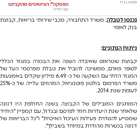
פנחס בן זיו
הפסקה": הציטוטים מהקבינט
קובי אליה
כנסו לטבלה
: משרד התחבורה, מכבי שירותי בריאות, קבוצת
בנק לאומי
ניתוח הנתונים
:
קבוצת שטראוס שאיבדה השנה את הבכורה במגזר הכללי
לסופר פארם, ממשיכה להוביל את טבלת מפרסמי העל של
המגזר הדתי עם השקעה של כ- 6.49 מיליון שקלים באמצעות
משרד הפרסום בולטון פוטנציאל, המהווים עלייה של כ-25%
לעומת שנת 2014.
המותגים המובילים של הקבוצה בשנה החולפת היו דנונה
שלאחר שנת היעדרות חוזר לפרסם ובגדול, עם קמפיין "היחיד
שמסייע להסדרת פעילות העיכול האיטית" ו"כל הבריאות של
דנונה בכשרות מהודרת במיוחד בשבילך".