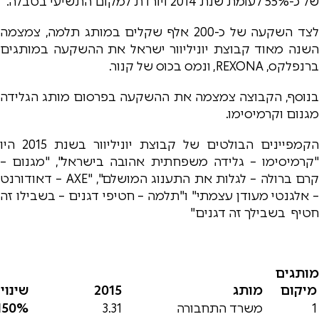
של כ-55% לעומת שנת 2014 ויורדת למקום התשיעי בטבלה.
לצד השקעה של כ-200 אלף שקלים במותג תלמה, צמצמה
השנה מאוד קבוצת יוניליוור ישראל את ההשקעה במותגים
ברנפלקס, REXONA, ונמס בכוס של קנור.
בנוסף, הקבוצה צמצמה את ההשקעה בפרסום מותג הגלידה
מגנום וקרמיסימו.
הקמפיינים הבולטים של קבוצת יוניליוור בשנת 2015 היו
"קרמיסימו – גלידה משפחתית אהובה בישראל", "מגנום –
קרם ברולה – לגלות את התענוג המושלם", "AXE – דאודורנט
– אלגנטי מעודן עצמתי" ו"תלמה – חטיפי דגנים – בשבילו זה
חטיף בשבילך זה דגנים"
מותגים
מיקום
מותג
2015
שינוי
1
משרד התחבורה
3.31
%
50
1