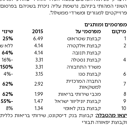
השוני המהותי ביניהם, נרשמת עליה ניכרת בשניהם בפרסום
פרוייקטים למגורים ומשרדי ממשלה".
מפרסמים ומותגים
מיקום
מפרסמי על
2015
שינוי
1
קבוצת שטראוס
6.49
25%
2
קבוצת אלקטרה
4.14
ללא שי
קבוצת תנובה
4.14
64%
4
קבוצת נסטלה
3.31
-16%
משרד התחבורה
3.31
150%
6
קבוצת סנו
3.15
-4%
החברה המרכזית
62%
2.92
7
למשקאות
8
מכבי שירותי בריאות
1.99
62%
9
קבוצת יוניליוור ישראל
1.47
-55%
10
קבוצת בנק לאומי
1.34
8%
צאו מהטבלה
: קבוצת בנק דיסקונט, שירותי בריאות כללית
וקבוצת יפאורה תבורי