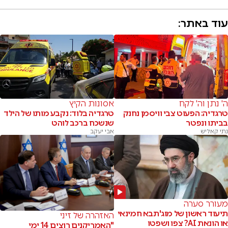
עוד באתר:
ה' נתן וה' לקח
אסונות הקיץ
טרגדיה: הפעוט צבי וויסמן נחנק
טרגדיה בלוד: נקבע מותו של הילד
בביתו ונפטר
שנשכח ברכב לוהט
נתי קאליש
אבי יעקב
מעורר סערה
תיעוד ראשון של מוג'תבא חמינאי
האזהרה של זיני
או הונאת AI? צפו ושפטו
"האמריקנים רוצים 14 ימי