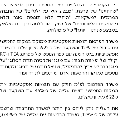
בין הקמפיינים הבולטים של המשרד ניתן למצוא את
"שהחיינו" של פריגת, "מבצע קיץ על גלגלים!" של החברה
המרכזית למשקאות, "היחיד ללא תוספת סוכר וללא
ממתיקים מלאכותיים" של שוקו מוו ו"למהדרין – סימילאק
במבצע שנותן … יותר!" של סימילאק.
משרד הפרסום תוצאות אפקטיביות ממוקם במקום החמישי
עם גידול של 12% והשקעה של כ-6.22 מליון ש"ח. תוצאות
אפקטיביות בלט השנה עם כפר הנופש של ספרינג TEA ו-RC
קולה של יפאורה תבורי, עם מזגני אלקטרה תחת הסלוגן "על
מזגן כבר לא צריך להתפלפל", שניצל תירס של תפוגן ולקוחות
נוספים כמו קרן ההסעות, ארגון שותפים לתורה ועוד.
משרד הפרסום לפ"מ חולק עם תוצאות אפקטיביות את
המקום החמישי ורושם עלייה של כ-45% עם השקעה של
כ-6.22 מיליון שקלים.
את העלייה ניתן לייחס בין היתר למשרד התחבורה שרשם
עלייה של כ-129%, משרד הבריאות עם עלייה של כ-374%,