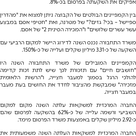
אפיקים את השקעתה בפרסום בכ-8%.
בין הקמפיינים הבולטים של הקבוצה ניתן למצוא את "מהדרין
ספיישל – בכי? גזים?" של מטרנה, ואת "חטיפי אסם במבצע
עשר עשרים שלושים" ו"המכירה הסינית 2" של אסם.
משרד התחבורה נכנס השנה לדירוג היישר למקום הרביעי עם
השקעה של כ-3.31 מיליון שקלים ועלייה של כ-150%.
הקמפיינים המובילים של משרד התחבורה השנה היו
"חושבים חיים" עם תזכורת לכך שיש לתת זכות קדימה
להולכי הרגל בסמוך למעבר חצייה, ו"הרשות הלאומית
מזכירה" שמבקשת מהציבור לחדד את החושים בעת מעבר
במעבר חצייה.
החברה המרכזית למשקאות עלתה השנה מקום למקום
השביעי ורשמה עלייה של כ-62% בהשקעה לפרסום שהם
כ-2.92 מיליון שקלים באמצעות משרד הפרסום מימד.
החברה המרכזית למשקאות העלתה השנה משמעותית את