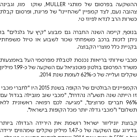
ההשקעה בפרסום של מותגי MULLER, שוקו מוו, וגבינה
צהובה נעם, לצד קמפיין "שהחיינו" של פריגת, ופרסום קבלת
כשרות הרב לנדא לפיוז טי.
בנוסף, קיימה השנה החברה גם מבצע "קיץ על גלגלים" בו
ניתן לזכות ברכב משפחתי שכור לשבוע או טיול משפחתי
בקניית כלל מוצרי הקבוצה.
מכבי שירותי בריאות נכנסת לטבלת מפרסמי העל באמצעות
משרד הפרסום בולטון פוטנציאל עם השקעה של כ-1.99 מיליון
שקלים ועלייה של כ-62% לעומת שנת 2014.
הקמפיינים הבולטים של הקופה בשנת 2015 היו "לחברי מכבי
זו הייתה שנה תשע"ה נהדרת", "מכבי שוב מובילה בגדול עם
96% חברים מרוצים", "מגיעה לכם רפואה ראשונית ללא
תשלום" ו"מכבי גדלה יותר מכל הקופות בישראל".
קבוצת יוניליוור ישראל רושמת את הירידה הגדולה ביותר
בדירוג עם השקעה של כ-1.47 מיליון שקלים שמהווים ירידה