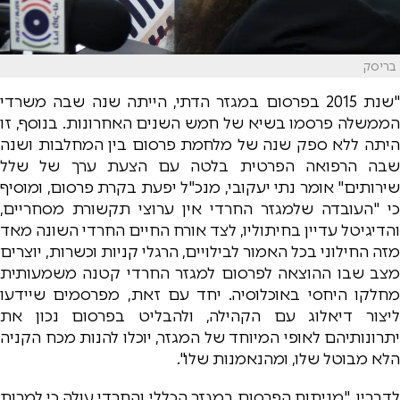
בריסק
"שנת 2015 בפרסום במגזר הדתי, הייתה שנה שבה משרדי
הממשלה פרסמו בשיא של חמש השנים האחרונות. בנוסף, זו
היתה ללא ספק שנה של מלחמת פרסום בין המחלבות ושנה
שבה הרפואה הפרטית בלטה עם הצעת ערך של שלל
שירותים" אומר נתי יעקובי, מנכ"ל יפעת בקרת פרסום, ומוסיף
כי "העובדה שלמגזר החרדי אין ערוצי תקשורת מסחריים,
והדיגיטל עדיין בחיתוליו, לצד אורח החיים החרדי השונה מאד
מזה החילוני בכל האמור לבילויים, הרגלי קניות וכשרות, יוצרים
מצב שבו ההוצאה לפרסום למגזר החרדי קטנה משמעותית
מחלקו היחסי באוכלוסיה. יחד עם זאת, מפרסמים שיידעו
ליצור דיאלוג עם הקהילה, ולהבליט בפרסום נכון את
יתרונותיהם לאופי המיוחד של המגזר, יוכלו להנות מכח הקניה
הלא מבוטל שלו, ומהנאמנות שלו".
לדבריו, "מניתוח הפרסום במגזר הכללי והחרדי עולה כי למרות