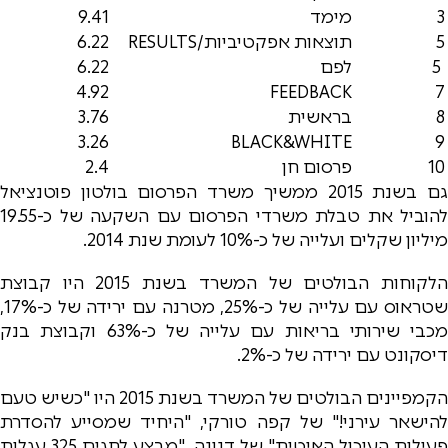
3
מימד
9.41
5
תוצאות אפקטיביות/RESULTS
6.22
5
לפם
6.22
4.92
FEEDBACK
7
8
בראשית
3.76
3.26
BLACK&WHITE
9
10
פרסום חן
2.4
גם בשנת 2015 ממשיך משרד הפרסום בולטון פוטנציאל
להוביל את טבלת משרדי הפרסום עם השקעה של כ-19.55
מיליון שקלים ועלייה של כ-10% לעומת שנת 2014.
הלקוחות הבולטים של המשרד בשנת 2015 היו קבוצת
שטראוס עם עלייה של כ-25%, מטרנה עם ירידה של כ-17%,
מכבי שירותי בריאות עם עלייה של כ-63% וקבוצת בנק
דיסקונט עם ירידה של כ-2%.
הקמפיינים הבולטים של המשרד בשנת 2015 היו "כשיש טעם
להישאר עירני!" של קפה טורקי, "היחיד שמסייע להסדרת
פעילות העיכול האיטית" של דנונה, "מבצע לחגים 325 עגלות