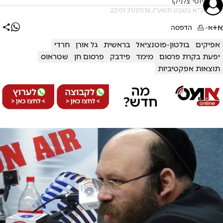
יוסי צלניקר
כ"א בשבט תשע"ו, 31/01/16 22:01
א+
א-
הדפסה
אפיקים
בולטון-פוטנציאל
בראשית
גל אורן
חרדי
יפעת בקרת פרסום
מימד
פידבק
פרסום חן
שטראוס
תוצאות אפקטיביות