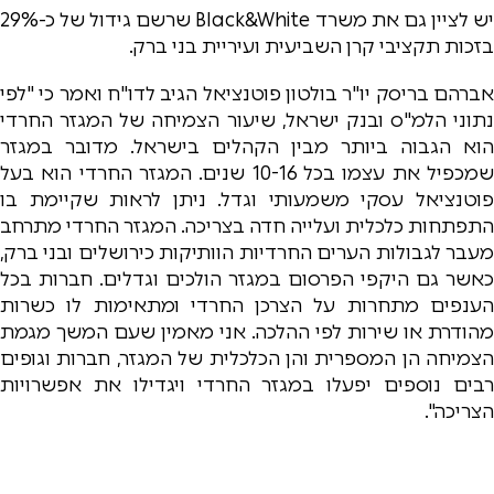
יש לציין גם את משרד Black&White שרשם גידול של כ-29%
בזכות תקציבי קרן השביעית ועיריית בני ברק.
אברהם בריסק יו"ר בולטון פוטנציאל הגיב לדו"ח ואמר כי "לפי
נתוני הלמ"ס ובנק ישראל, שיעור הצמיחה של המגזר החרדי
הוא הגבוה ביותר מבין הקהלים בישראל. מדובר במגזר
שמכפיל את עצמו בכל 10-16 שנים. המגזר החרדי הוא בעל
פוטנציאל עסקי משמעותי וגדל. ניתן לראות שקיימת בו
התפתחות כלכלית ועלייה חדה בצריכה. המגזר החרדי מתרחב
מעבר לגבולות הערים החרדיות הוותיקות כירושלים ובני ברק,
כאשר גם היקפי הפרסום במגזר הולכים וגדלים. חברות בכל
הענפים מתחרות על הצרכן החרדי ומתאימות לו כשרות
מהודרת או שירות לפי ההלכה. אני מאמין שעם המשך מגמת
הצמיחה הן המספרית והן הכלכלית של המגזר, חברות וגופים
רבים נוספים יפעלו במגזר החרדי ויגדילו את אפשרויות
הצריכה".