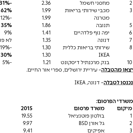
2
מחסני חשמל
2.36
-31%
3
מכבי שירותי בריאות
1.99
62%
מטרנה
1.99
-12%
5
תנובה
1.86
35%
6
יפה נוף פלדהיים
1.41
9%
7
דנונה
1.35
לא פורס
8
שירותי בריאות כללית
1.30
-19%
30%
1.30
IKEA
10
בנק מרכנתיל דיסקונט
1.21
-5%
יצאו מהטבלה
– עיריית ירושלים, ספרי אור החיים.
נכנסו לטבלה
– דנונה, IKEA
משרדי הפרסום:
מיקום
משרד פרסום
2015
1
בולטון פוטנציאל
19.55
2
גל אורן BSD
9.97
3
אפיקים
9.41