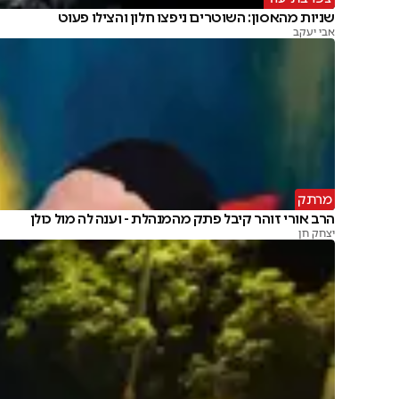
שניות מהאסון: השוטרים ניפצו חלון והצילו פעוט
אבי יעקב
מרתק
הרב אורי זוהר קיבל פתק מהמנהלת - וענה לה מול כולן
יצחק חן