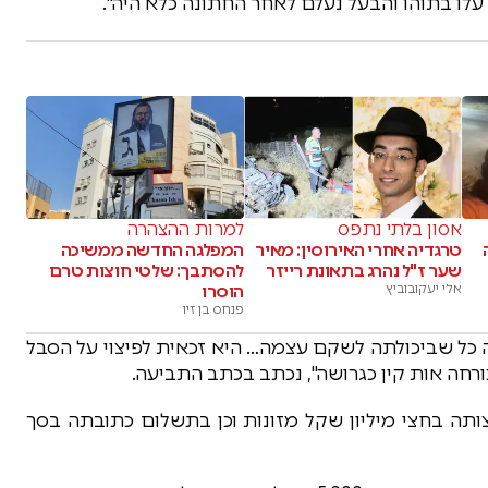
עלו בתוהו והבעל נעלם לאחר החתונה כלא היה".
אסון בלתי נתפס
למרות ההצהרה
טרגדיה אחרי האירוסין: מאיר
המפלגה החדשה ממשיכה
שער ז"ל נהרג בתאונת רייזר
להסתבך: שלטי חוצות טרם
אלי יעקובוביץ
הוסרו
פנחס בן זיו
ה כל שביכולתה לשקם עצמה… היא זכאית לפיצוי על הסבל
רחה אות קין כגרושה", נכתב בכתב התביעה.
תה בחצי מיליון שקל מזונות וכן בתשלום כתובתה בסך