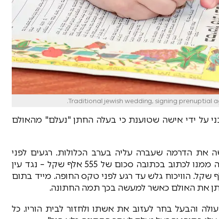
ני על ידי אישה שטוענת כי בעלה החתן "נעלם" מהאולם
שה את הדרמה שעברה עליה בערב הכלולות. רגעים לפני
החופה, נוצר ויכוח בין החתן והכלה כאשר היא דרשה ממנו לכתוב בכתובה סכום של 555 אלף שקל – נגד עין
לא שהבעל התעקש לכתוב סכום של 180 אלף שקל. הוויכוח גלש עד רגע לפני טקס החופה. מייד בתום
תן את האולם כאשר למעשה בכך תמה החתונה.
לה והבעל בחר לעזוב את אשתו ולחזור לבית הוריו. כל