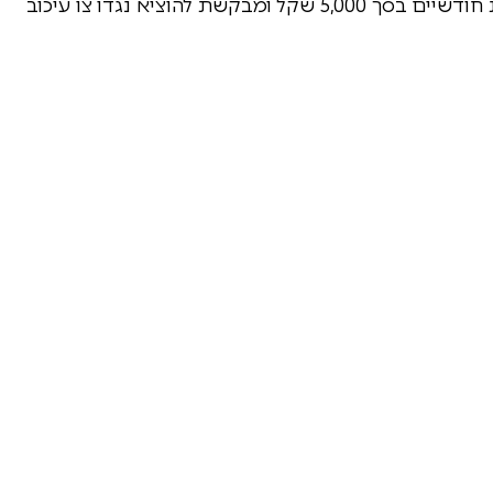
נוסף לדמי הכתובה ולפיצויים האישה תובעת מזונות חודשיים בסך 5,000 שקל ומבקשת להוציא נגדו צו עיכוב