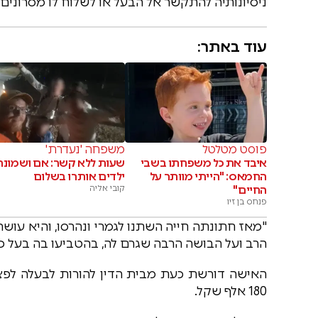
ניסיונותיה להתקשר אל הבעל או לשלוח לו מסרונים 
עוד באתר:
פוסט מטלטל
משפחה 'נעדרת'
איבד את כל משפחתו בשבי
שעות ללא קשר: אם ושמונה
החמאס: "הייתי מוותר על
ילדים אותרו בשלום
החיים"
קובי אליה
פנחס בן זיו
"מאז חתונתה חייה השתנו לגמרי ונהרסו, והיא עוש
הרב ועל הבושה הרבה שגרם לה, בהטביעו בה בעל כו
האישה דורשת כעת מבית הדין להורות לבעלה לפצו
180 אלף שקל.