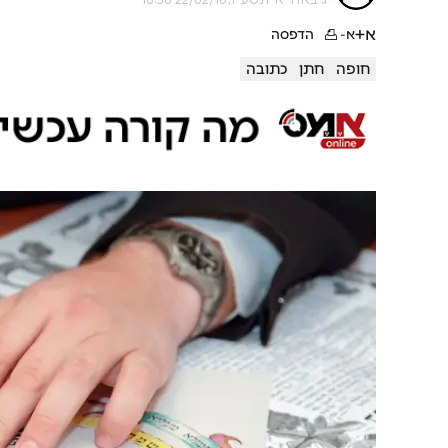
א+
א-
הדפסה
חופה
חתן
כתובה