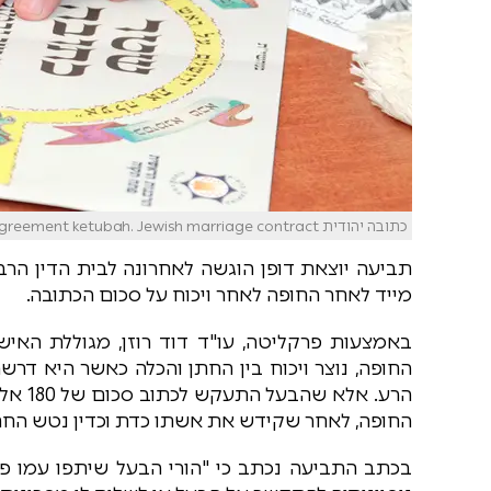
כתובה יהודית Traditional jewish wedding, signing prenuptial agreement ketubah. Jewish marriage contract.
תביעה יוצאת דופן הוגשה לאחרונה לבית הדין הרב
מייד לאחר החופה לאחר ויכוח על סכום הכתובה.
באמצעות פרקליטה, עו"ד דוד רוזן, מגוללת האי
הרע. א
החופה, לאחר שקידש את אשתו כדת וכדין נטש הח
בכתב התביעה נכתב כי "הורי הבעל שיתפו עמו פעו