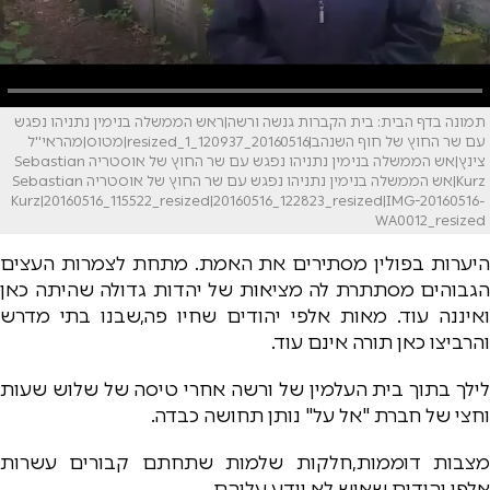
תמונה בדף הבית: בית הקברות גנשה ורשה|ראש הממשלה בנימין נתניהו נפגש
עם שר החוץ של חוף השנהב|20160516_120937_resized_1|מטוס|מהראי''ל
צינץ|אש הממשלה בנימין נתניהו נפגש עם שר החוץ של אוסטריה Sebastian
Kurz|אש הממשלה בנימין נתניהו נפגש עם שר החוץ של אוסטריה Sebastian
Kurz|20160516_115522_resized|20160516_122823_resized|IMG-20160516-
WA0012_resized
היערות בפולין מסתירים את האמת. מתחת לצמרות העצים
הגבוהים מסתתרת לה מציאות של יהדות גדולה שהיתה כאן
ואיננה עוד. מאות אלפי יהודים שחיו פה,שבנו בתי מדרש
והרביצו כאן תורה אינם עוד.
לילך בתוך בית העלמין של ורשה אחרי טיסה של שלוש שעות
וחצי של חברת "אל על" נותן תחושה כבדה.
מצבות דוממות,חלקות שלמות שתחתם קבורים עשרות
אלפי יהודים שאיש לא יידע עליהם.