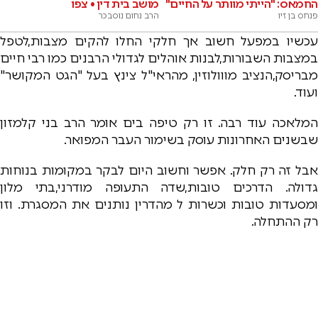
החמאס: "הייתי מוותר על החיים"
מושב בית דין • צפו
פנחס בן זיו
הרב נחום נוסבכר
עכשיו במפעל חשוב אך חלקי החלו להקים מצבות,לטפל
במצבות השבורות,לבנות אוהלים לגדולי הרבנים כמו רבי חיים
מבריסק,הנציב מווולוזין, מהראי"ל צינץ בעל "הגט המקושר"
ועוד.
המלאכה עוד רבה. זו רק טיפה בים אומר הרב בני קלמזון
שבשנים האחרונות עוסק בשימור העבר המפואר.
אבל זה רק חלק. אפשר וחשוב היום לבקר במקומות בנוחות
גדולה. הדרכים טובות,שדה התעופה מודרני,בתי מלון
ומסעדות טובות וכשרות ל מהדרין נותנים את המסגרת. וזו
רק ההתחלה.