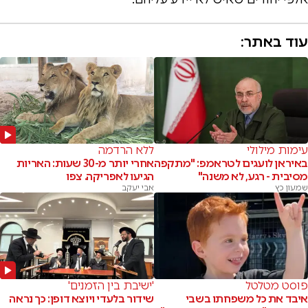
עוד באתר:
עימות מילולי
ללא הרדמה
באיראן לועגים לטראמפ: "מתקפה
אחרי יותר מ-30 שעות: האריות
מסיבית - רגע, לא משנה"
הגיעו לאפריקה. צפו
שמעון כץ
אבי יעקב
פוסט מטלטל
'ישיבת בין הזמנים'
איבד את כל משפחתו בשבי
שידור בלעדי ויוצא דופן: כך נראה