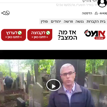
יוסי צלניקר
ח' באייר תשע"ו, 16/05/16 12:56
א+
א-
הדפסה
בית הקברות
גנשה
וורשה
יהודים
פולין