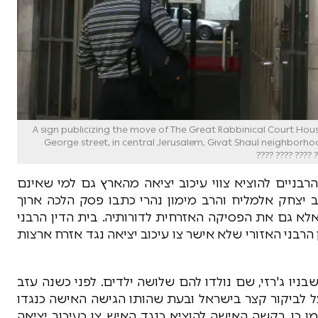
A sign publicizing the move of The Great Rabbinical Court House for Appeals 
George street, in central Jerusalem, Givat Shaul neighborhoo
רבניים להוציא צווי עיכוב יציאה מהארץ גם למי שאינם
ב יצחק אלמליח והרב מימון נהרי כתבו פסק הלכה ארוך
לא גם את הפסיקה האזרחית לדורותיה. בית הדין הרבני
הרבני האזורי שלא אישר צו עיכוב יציאה נגד אזרח ארצות
בניו ג'רזי, שם נולדו להם שלושה ילדים. לפני כשנה עזב
על לביקור קצר בישראל ובעת שהותו הגישה האישה כנגדו
כמו כן בקשה האישה להוציא כנגד האיש צו כעיכוב יציאה