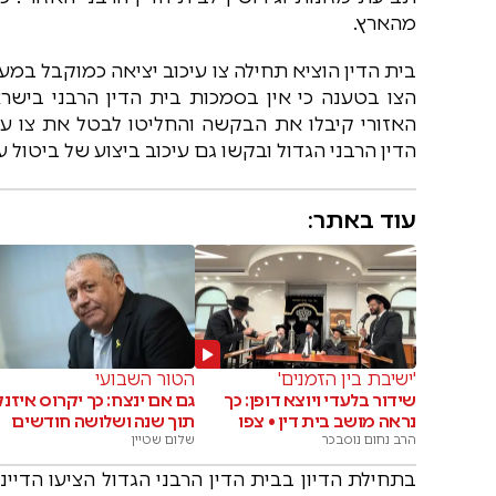
מהארץ.
בית הדין הוציא תחילה צו עיכוב יציאה כמוקבל במע
הצו בטענה כי אין בסמכות בית הדין הרבני בישראל
האזורי קיבלו את הבקשה והחליטו לבטל את צו עיכ
הדין הרבני הגדול ובקשו גם עיכוב ביצוע של ביטול ע
עוד באתר:
'ישיבת בין הזמנים'
הטור השבועי
שידור בלעדי ויוצא דופן: כך
גם אם ינצח: כך יקרוס איזנ
נראה מושב בית דין • צפו
תוך שנה ושלושה חודשים
הרב נחום נוסבכר
שלום שטיין
בתחילת הדיון בבית הדין הרבני הגדול הציעו הדי