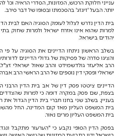
ענייני חלוקת הרכוש, המזונות, הסדרי הראיה וכו'
יותר. הבעל 'זיגזג' בהסכמתו ובסופו של דבר סירב.
בית הדין נדרש לצלול לעומק הסוגיה האם לבית הדי
למרות שהוא אינו אזרח ישראל ולמרות שחוק בתי הדי
יהודים בישראל.
בשלב הראשון ניתחו הדיינים את הסוגיה על פי ה
והציגו סדרה של פסיקות של גדולי הדיינים לדורותיה
הרב אליעזר גולדשמידט והרב שאול ישראלי זצ"ל. כ
ישראלי ופסקי דין נוספים של הרב הראשי הרב אברהם
הדיינים ציטטו פסק דין של אב בית הדין הרבני ה
בצפת, שם פסק במקרה דומה כי למרות שהצדדים מ
בעניין. בשלב שני בחנו חברי בית הדין הגדול את ה
בית המשפט העליון מאז קום המדינה. החל מהשופ
בית המשפט העליון מרים נאור.
בפסק הדין הסופי נקבע כי "הערעור מתקבל ונגד, 
בישראל ידון בתביעת המזונות שהגישה האישה וישקו