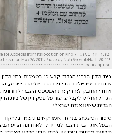
.בית הדין הרבני הגדול from its location on King
d, seen on May 26, 2014. Photo by Nati Shohat/Flash 90 ***
Local Caption *** ??? ???? ????? ????? ???????? ???? ???? ??????? ???? ???? ????
בית הדין הרבני הגדול קבע כי בסמכות בתי הדין ה
אזרחים ישראלים. הדיינים הרב אליהו הישריק, הר
ויחודי החובק לא רק את המשפט העברי לדורותיו א
הגדול החליט לקבל ערעור על פסק דין של בית הדין 
הברית שאינו אזרח ישראלי.
סיפור המעשה: בני זוג אמריקאים נישאו בלייקווד ש
הבעל את הבית ועבר לניו יורק. לאחרונה הגיע הב
תביעת מזונות וגירושין לבית הדין הרבני האזורי. 