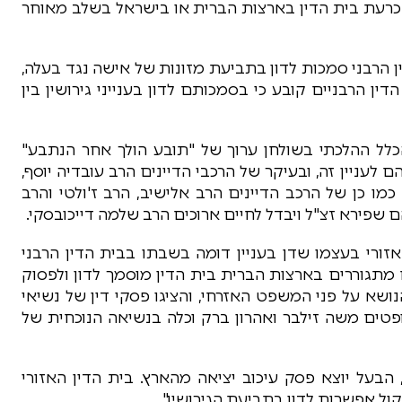
 להכרעת בית הדין בארצות הברית או בישראל בשלב מאוחר
ן הרבני סמכות לדון בתביעת מזונות של אישה נגד בעלה,
ן הרבניים קובע כי בסמכותם לדון בענייני גירושין בין
כלל ההלכתי בשולחן ערוך של "תובע הולך אחר הנתבע"
ם לעניין זה, ובעיקר של הרכבי הדיינים הרב עובדיה יוסף,
מו כן של הרכב הדיינים הרב אלישיב, הרב ז'ולטי והרב
 שפירא זצ"ל ויבדל לחיים ארוכים הרב שלמה דייכובסקי.
אזורי בעצמו שדן בעניין דומה בשבתו בבית הדין הרבני
תגוררים בארצות הברית בית הדין מוסמך לדון ולפסוק
נושא על פני המשפט האזרחי, והציגו פסקי דין של נשיאי
טים משה זילבר ואהרון ברק וכלה בנשיאה הנוכחית של
הבעל יוצא פסק עיכוב יציאה מהארץ. בית הדין האזורי
ל אפשרות לדון בתביעת הגירושין".