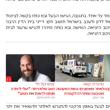
מד צד אחד. בתגובה, הגישו הבעל ובא כוחו בקשה לביטול
 לדון ולעכב בישראל תושב חוץ. דייני בית הדין הרבני
וב היציאה. האישה ובא כוחה מיהרו להגיש ערעור לבית
יכוב היציאה.
טרגדיה קשה
'נפש קול חי'
קוט
לאחר מאמצים: גופת הפעוטה
האב שלא ויתר: "יעלי לימדה
שטבעה שוחררה לקבורה
אותנו לראות את הטוב"
אבי יעקב
יוסי חיים מימון
ינים לבעל באופן פרקטי להתגרש לאלתר ולהשאיר את יתר