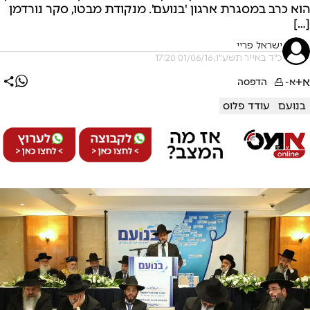
הוא כרב במסגרת ארגון 'בנועם'. מנקודת מבטו, סקר נורדמן
[…]
ישראל פריי
כ"ד באייר תשע"ו, 01/06/16 17:20
א+
א-
הדפסה
בנועם
עודד פלוס