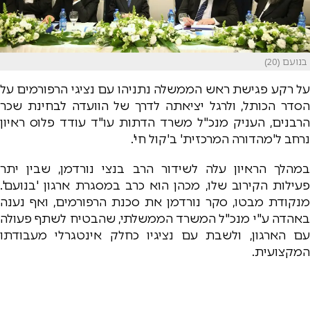
בנועם (20)
על רקע פגישת ראש הממשלה נתניהו עם נציגי הרפורמים על
הסדר הכותל, ולרגל יציאתה לדרך של הוועדה לבחינת שכר
הרבנים, העניק מנכ"ל משרד הדתות עו"ד עודד פלוס ראיון
נרחב ל'מהדורה המרכזית' ב'קול חי'.
במהלך הראיון עלה לשידור הרב בנצי נורדמן, שבין יתר
פעילות הקירוב שלו, מכהן הוא כרב במסגרת ארגון 'בנועם'.
מנקודת מבטו, סקר נורדמן את סכנת הרפורמים, ואף נענה
באהדה ע"י מנכ"ל המשרד הממשלתי, שהבטיח לשתף פעולה
עם הארגון, ולשבת עם נציגיו כחלק אינטגרלי מעבודתו
המקצועית.