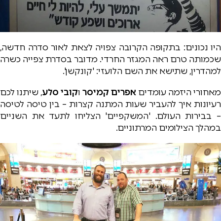
היו נכונים: בתקופה הקרובה צפויה לצאת לאור סדרה חדשה,
שכמותה טרם ראה המגזר החרדי. מדובר בסדרת צפייה כשרה
למהדרין, שתישא את השם הלועזי: 'קונקשן'.
מאחורי היזמה עומדים
אפרים קמיסר
ו
קובי סלע
, שיתנו לכם
רעיונות איך להעביר שעות המתנה קצרות – בין טיסה לטיסה
– בבירות העולם. 'המשקפיים' הצליחו לתעד את השניים
במהלך הצילומים המרתוניים.