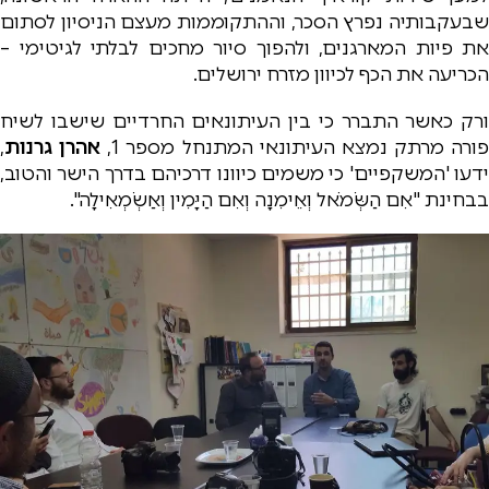
שבעקבותיה נפרץ הסכר, וההתקוממות מעצם הניסיון לסתום
את פיות המארגנים, ולהפוך סיור מחכים לבלתי לגיטימי –
הכריעה את הכף לכיוון מזרח ירושלים.
ורק כאשר התברר כי בין העיתונאים החרדיים שישבו לשיח
פורה מרתק נמצא העיתונאי המתנחל מספר 1,
אהרן גרנות
,
ידעו 'המשקפיים' כי משמים כיוונו דרכיהם בדרך הישר והטוב,
בבחינת "אִם הַשְּׂמֹאל וְאֵימִנָה וְאִם הַיָּמִין וְאַשְׂמְאִילָה".