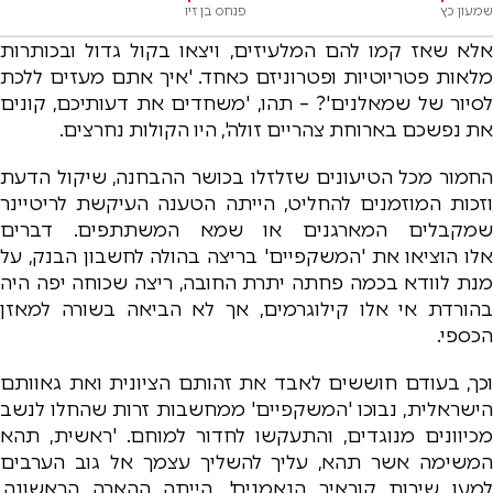
שמעון כץ
פנחס בן זיו
אלא שאז קמו להם המלעיזים, ויצאו בקול גדול ובכותרות
מלאות פטריוטיות ופטרוניזם כאחד. 'איך אתם מעזים ללכת
לסיור של שמאלנים'? – תהו, 'משחדים את דעותיכם, קונים
את נפשכם בארוחת צהריים זולה', היו הקולות נחרצים.
החמור מכל הטיעונים שזלזלו בכושר ההבחנה, שיקול הדעת
וזכות המוזמנים להחליט, הייתה הטענה העיקשת לריטיינר
שמקבלים המארגנים או שמא המשתתפים. דברים
אלו הוציאו את 'המשקפיים' בריצה בהולה לחשבון הבנק, על
מנת לוודא בכמה פחתה יתרת החובה, ריצה שכוחה יפה היה
בהורדת אי אלו קילוגרמים, אך לא הביאה בשורה למאזן
הכספי.
וכך, בעודם חוששים לאבד את זהותם הציונית ואת גאוותם
הישראלית, נבוכו 'המשקפיים' ממחשבות זרות שהחלו לנשב
מכיוונים מנוגדים, והתעקשו לחדור למוחם. 'ראשית, תהא
המשימה אשר תהא, עליך להשליך עצמך אל גוב הערבים
למען שירות קוראיך הנאמנים', הייתה ההארה הראשונה,