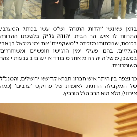
בזמן שאנשי 'יהדות התורה' וש"ס עשו בכותל המערבי,
התרווח לו איש הר הבית
יהודה גליק
בלשכתו ההדורה
בכנסת, שנוכחותו מזכירה ל'משקפיים' את ימי מיכאל בן ארי
העליזים, בהם פעילי ימין הרגישו חופשיים ומשוחררים
במשכן, משל היה זה מאחז מבודד אי שם בגבעות יצהר
השומרונית.
כך נצפה בין היתר איש חברון, חברא קדישא ירושלים, והמנכ"ל
של המקבילה הדתית לאומית של פרויקט 'ערבים' (כמה
אירוני), הלא הוא הרב הלל הורביץ.