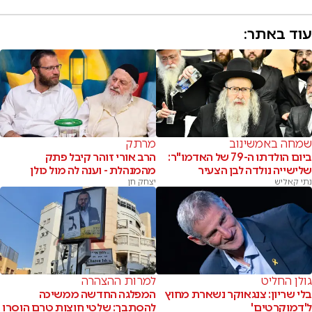
עוד באתר:
שמחה באמשינוב
מרתק
ביום הולדתו ה-79 של האדמו"ר:
הרב אורי זוהר קיבל פתק
שלישייה נולדה לבן הצעיר
מהמנהלת - וענה לה מול כולן
נתי קאליש
יצחק חן
גולן החליט
למרות ההצהרה
בלי שריון: צנגאוקר נשארת מחוץ
המפלגה החדשה ממשיכה
ל'דמוקרטים'
להסתבך: שלטי חוצות טרם הוסרו