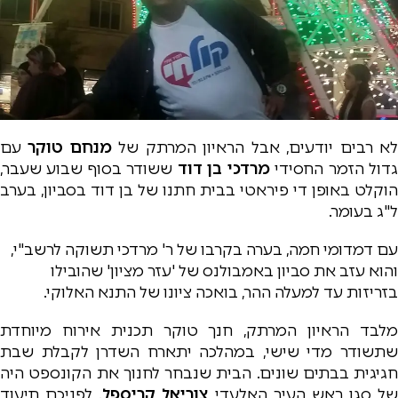
א רבים יודעים, אבל הראיון המרתק של
מנחם טוקר
עם
דול הזמר החסידי
מרדכי בן דוד
ששודר בסוף שבוע שעבר,
הוקלט באופן די פיראטי בבית חתנו של בן דוד בסביון, בערב
ל"ג בעומר.
עם דמדומי חמה, בערה בקרבו של ר' מרדכי תשוקה לרשב"י,
והוא עזב את סביון באמבולנס של 'עזר מציון' שהובילו
בזריזות עד למעלה ההר, בואכה ציונו של התנא האלוקי.
מלבד הראיון המרתק, חנך טוקר תכנית אירוח מיוחדת
שתשודר מדי שישי, במהלכה יתארח השדרן לקבלת שבת
חגיגית בבתים שונים. הבית שנבחר לחנוך את הקונספט היה
של סגן ראש העיר האלעדי
צוריאל קריספל
. לפניכם תיעוד