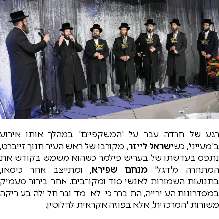
רגע של חרדה עבר על 'המשקפיים' במהלך אותו אירוע
ב'מעייני', כש
ישראל לייזר
, מקורבו של ראש העיר חנוך זייברט,
נתפס בעדשתו של בעריש פילמר כשהוא משמש בקודש את
המתחרה מ'דגל'
מנחם שפירא
, ומתייצב אחר כיסאו,
בתנועות השמורות לאנשי סוד ומקורבים. אחר בירור מעמיק
במסדרונות העירייה, התברר כי לא מדובר חלילה בעריקה
משורות 'המרכזית', אלא בפוזה אקראית לחלוטין.