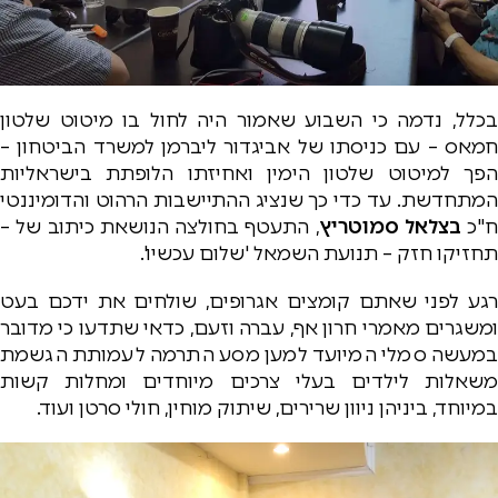
בכלל, נדמה כי השבוע שאמור היה לחול בו מיטוט שלטון
חמאס – עם כניסתו של אביגדור ליברמן למשרד הביטחון –
הפך למיטוט שלטון הימין ואחיזתו הלופתת בישראליות
המתחדשת. עד כדי כך שנציג ההתיישבות הרהוט והדומיננטי
ח"כ
בצלאל סמוטריץ
, התעטף בחולצה הנושאת כיתוב של –
תחזיקו חזק – תנועת השמאל 'שלום עכשיו'.
רגע לפני שאתם קומצים אגרופים, שולחים את ידכם בעט
ומשגרים מאמרי חרון אף, עברה וזעם, כדאי שתדעו כי מדובר
במעשה סמלי המיועד למען מסע התרמה לעמותת הגשמת
משאלות לילדים בעלי צרכים מיוחדים ומחלות קשות
במיוחד, ביניהן ניוון שרירים, שיתוק מוחין, חולי סרטן ועוד.