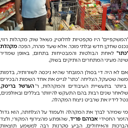
'המשקפיים' היו סקפטיות לחלוטין, כשאל שוק מקהלות רווי,
נכנס שחקן חדש ובלתי מוכר. אלא שעד מהרה, הפכה
מקהלת
'כתר'
לאחת הבולטות והמבטיחות בתחום, באופן שמדיר
שינה מעיני המתחרים הותיקים בשוק.
אם לא היה די בסולן המובחר שהיא ניכסה לשורותיה, בדמות
משה שטעקל, הצליחה 'כתר' לגייס את אחד השמות הבכירים
ביותר בתעשיית העיבודים והמקהלות, ר'
הערשל בריסק
,
שלאחר שנים רבות בהם התעקש להיוותר בצללים ובאולפנים,
נטל לידיו את שרביט ניצוח המקהלה.
מי שמיהר לברך את המקהלה ולעמוד על הצלחתה, הוא גדול
זמר החסידי
אברהם פריד
, שהופתע מהצירוף המקורי, ולצד
הברכות והאיחולים, הביע סקרנות רבה למשמע תוצאות