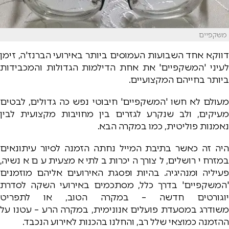
משקפיים
דווקא אחד השבועות העמוסים ביותר באירועי הברנז'ה, זימן
לעיני 'המשקפיים' את אחת הדילמות הגדולות והמכבידות
ביותר בחייהם המקצועיים.
מעולם לא חשו 'המשקפיים' חיבוטי נפש כה גדולים, לבטים
מעיקים, ולב שנקרע לגזרים בין מחויבות מקצועית לבין
נאמנות פוליטית, כמו במקרה הבא.
היה זה כאשר בתיבת המייל נחתה הזמנה לסיור עיתונאים
במזרח ירושלים, לצורך היכרות בלתי אמצעית עם אנשיה,
פעיליה ומנהיגיה. בהיות ופסגת האירועים אליהם מוזמנים
'המשקפיים' בדרך כלל, מסתכמים באירועי השקה לסדרת
יוגורטים חדשה – במקרה הטוב, או לתפריט
משודרג במסעדת פועלים אנונימית, במקרה הרע – עטנו על
ההזמנה כמוצאי שלל רב, והחלנו בהכנות לאירוע הנכבד.