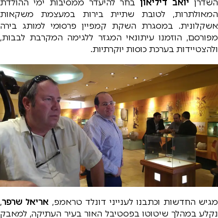
שדרן
יואב דיליאון
בחר להיעדר ממסיבות ימי ההולדת
המאולתרות, לטובת שתיית בירות במעצמת משקאות
אשקלונית. במסגרת השקת קמפיין פרסומי למותג בירה
מפורסם, הוזמנו עיתונאי המגזר ללגימה המקרבת לבבות,
ולהצטיידות בערכת כוסות יוקרתיות.
גיש החדשות וכתבנו לענייני דונלד טראמפ,
אריאל שרפר
,
נקלע במהלך שיטוטו בפסטיבל האור בעיר העתיקה, למאבק