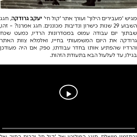
גיש 'מעבירים הילוך' ועורך אתר 'קול חי'
יעקב גרודקה
, חגג
השבוע 29 שנות כישרון ונדיבות מכוננים. חגג אמרנו? – זהו,
שבתוך יום עבודה עמוס במסדרונות הרדיו, כמעט שכח
גרודקה את היום המשמעותי בחייו, ואלמלא צוות האתר
והרדיו שהפתיע אותו בחדר עבודתו, ספק אם היה מעודכן
בגילו, עד לעלעול הבא בתעודת הזהות.
ובתזמון מושלם, חוגג הפוליטי של 'קול חי' והרוח החיה של