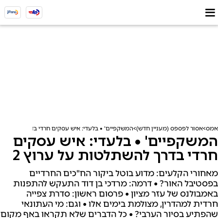
אמס
אסור לפספס (מעניין חדש)
המשקפיים' • בלעדי: איש עסקים חרדי בדרך להשתלטות
המשקפיים' • בלעדי: איש עסקים
חרדי בדרך להשתלטות על ערוץ 2
מאחורי הקלעים: מדוע בוטל ביקור הח"כים החרדיים
בפסטיבל האור? • דרמה: מרדכי בן דוד התעקש להתפנות
באמבולנס של עזר מציון • פרסום ראשון: סדרת צפייה
חרדית למהדרין, מצולמת בימים אלו • וגם: מי העתונאי
שהפתיע בסיור הערבי? • כל הדברים שלא תקראו באף מקום