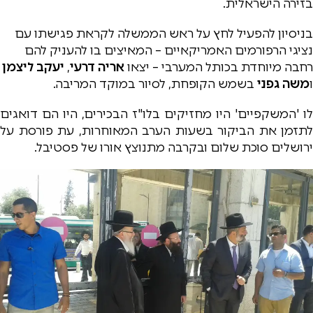
בזירה הישראלית.
בניסיון להפעיל לחץ על ראש הממשלה לקראת פגישתו עם
נציגי הרפורמים האמריקאיים – המאיצים בו להעניק להם
רחבה מיוחדת בכותל המערבי – יצאו
אריה דרעי
,
יעקב ליצמן
ו
משה גפני
בשמש הקופחת, לסיור במוקד המריבה.
לו 'המשקפיים' היו מחזיקים בלו"ז הבכירים, היו הם דואגים
לתזמן את הביקור בשעות הערב המאוחרות, עת פורסת על
ירושלים סוכת שלום ובקרבה מתנוצץ אורו של פסטיבל.