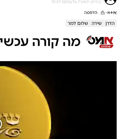
י' בסיוון תשע"ו, 16/06/16 10:01
א+
א-
הדפסה
הדרן
שירה
שלום למר