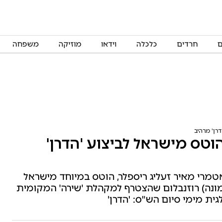
ם
חרדים
כלכלה
וידאו
מוזיקה
משפחה
רן' מרהיב
וטס מישראל לביצוע 'הדרן'
מרי מאיר זעליג ריספלר, הוטס במיוחד מישראל
מונה) רוזנבלום שהצטרף למקהלת 'שירה' המקומית
ית מימי סיום הש"ס: 'הדרן'